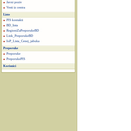
Javni poziv
Vesti iz centra
Liste
PIS kontakti
BD_lista
RegioniZaPreporukeBD
Link_PreporukeBD
IoP_Lista_Cenej_jabuka
Preporuke
Preporuke
PreporukePIS
Korisnici