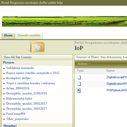
Portal Prognozno-izveštajne službe zaštite bilja
Home
Terenski rezultati
Portal Prognozno-izveštajne služb
IoP
Internet of Plants: lista dokumenta; k
View All Site Content
Pictures
Actions
Stabljikina nematoda
Type
Name
Pojava repine cistolike nematode u 2015
Digitalizacija
Krompirov moljac
Tripsi u zasadima bresaka i nektarina
Digitalizatio
Ječam_08042016
PISPjabukaN
Drosophila_suzukii_12092016
Halyomorpha halys
Drosophila_suzukii_28022017
Drosophila_suzukii_20032017
FotoCentarPIS
Viber_preporuke
Aktuelno!