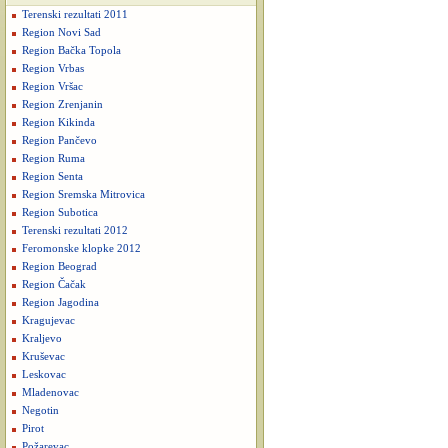
Terenski rezultati 2011
Region Novi Sad
Region Bačka Topola
Region Vrbas
Region Vršac
Region Zrenjanin
Region Kikinda
Region Pančevo
Region Ruma
Region Senta
Region Sremska Mitrovica
Region Subotica
Terenski rezultati 2012
Feromonske klopke 2012
Region Beograd
Region Čačak
Region Jagodina
Kragujevac
Kraljevo
Kruševac
Leskovac
Mladenovac
Negotin
Pirot
Požarevac