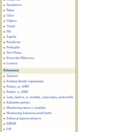
Smederevo
Šabac
Užice
Valjevo
Vranje
Niš
Zaječar
Knjaževac
Prokuplje
Novi Pazar
Kosovska Mitrovica
Loznica
Dokumenti
Tekstovi
Katalog štetnih organizama
Podaci_sa_AMS
Podaci_o_AMS
Lista_fajlova_iz_modela_carpocapsa_pomonella
Kalamitet gubara
Monitoring spora u vazduhu
Monitoring kukuruza pred berbu
Zelena prognoza tekstovi
ERTAP
IoP