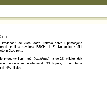
žita
zavisnosti od vrste, sorte, rokova setve i primenjene
jen do tri lista razvijena (BBCH 11-13). Na velikoj većini
rotehničkog roka.
e prisustvo lisnih vaši
(
Aphididae
)
na do 2% biljaka, dok
m ječmu uočene su cikade na do 3% biljaka, uz simptome
a do 4% biljaka.