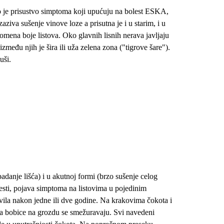
 je prisustvo simptoma koji upućuju na bolest ESKA,
aziva sušenje vinove loze a prisutna je i u starim, i u
omena boje listova. Oko glavnih lisnih nerava javljaju
zmeđu njih je šira ili uža zelena zona ("tigrove šare").
suši.
adanje lišća) i u akutnoj formi (brzo sušenje celog
esti, pojava simptoma na listovima u pojedinim
vila nakon jedne ili dve godine. Na krakovima čokota i
 a bobice na grozdu se smežuravaju. Svi navedeni