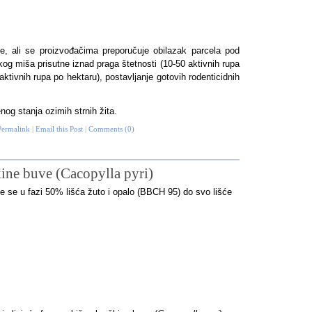
, ali se proizvođačima preporučuje obilazak parcela pod
kog miša prisutne iznad praga štetnosti
(
10-50 aktivnih rupa
aktivnih rupa po hektaru), postavljanje gotovih rodenticidnih
og stanja ozimih strnih žita.
Permalink
|
Email this Post
|
Comments (0)
ine buve (Cacopylla pyri)
 se u fazi 50% lišća žuto i opalo (BBCH 95) do svo lišće