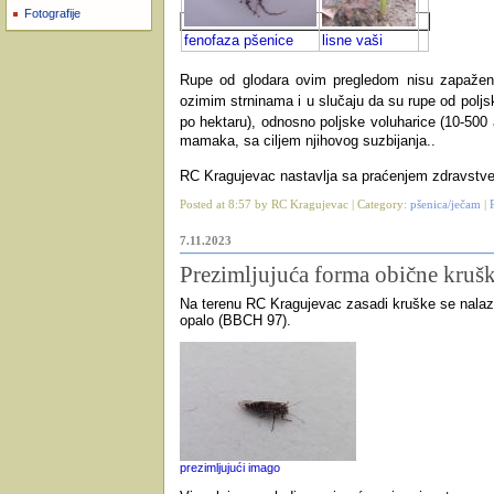
Fotografije
fenofaza pšenice
lisne vaši
Rupe od glodara ovim pregledom nisu zapažene
ozimim strninama i u slučaju da su rupe od poljs
po hektaru
), odnosno poljske voluharice (10-500 
mamaka, sa ciljem njihovog suzbijanja..
RC Kragujevac nastavlja sa praćenjem zdravstven
Posted at 8:57 by RC Kragujevac | Category:
pšenica/ječam
|
7.11.2023
Prezimljujuća forma obične krušk
Na terenu RC Kragujevac zasadi kruške se nalaze
opalo (BBCH 97).
prezimljujući imago