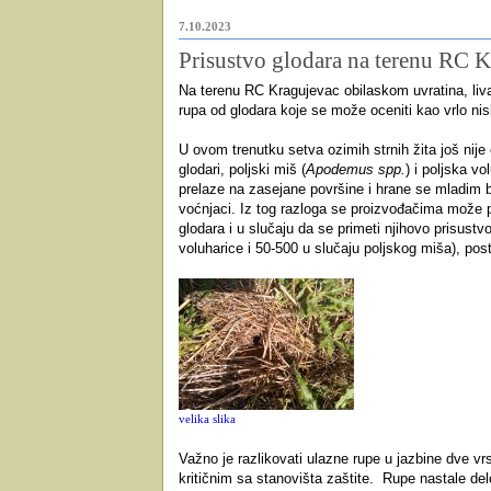
7.10.2023
Prisustvo glodara na terenu RC 
Na terenu RC Kragujevac obilaskom uvratina, livad
rupa od glodara koje se može oceniti kao vrlo ni
U ovom trenutku setva ozimih strnih žita još nije
glodari, poljski miš (
Apodemus spp.
) i poljska vo
prelaze na zasejane površine i hrane se mladim bi
voćnjaci. Iz tog razloga se proizvođačima može pr
glodara i u slučaju da se primeti njihovo prisust
voluharice i 50-500 u slučaju poljskog miša), po
velika slika
Važno je razlikovati ulazne rupe u jazbine dve vrs
kritičnim sa stanovišta zaštite.
Rupe nastale de