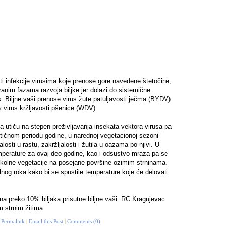
 infekcije virusima koje prenose gore navedene štetočine,
 ranim fazama razvoja biljke jer dolazi do sistemične
s. Biljne vaši prenose virus žute patuljavosti ječma (BYDV)
s
virus kržljavosti pšenice (WDV).
utiču na stepen preživljavanja insekata vektora virusa pa
itičnom periodu godine, u narednoj vegetacionoj sezoni
sti u rastu, zakržljalosti i žutila u oazama po njivi. U
emperature za ovaj deo godine, kao i odsustvo mraza pa se
okolne vegetacije na posejane površine ozimim strninama.
nog roka kako bi se spustile temperature koje će delovati
na preko 10% biljaka prisutne biljne vaši. RC Kragujevac
m strnim žitima.
|
Permalink
|
Email this Post
|
Comments (0)