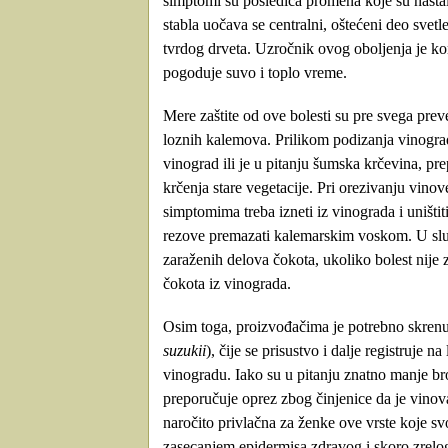
simptomi su posledica promena koje su nasta
stabla uočava se centralni, oštećeni deo sve
tvrdog drveta. Uzročnik ovog oboljenja je kom
pogoduje suvo i toplo vreme.
Mere zaštite od ove bolesti su pre svega preve
loznih kalemova. Prilikom podizanja vinograda
vinograd ili je u pitanju šumska krčevina, p
krčenja stare vegetacije. Pri orezivanju vinov
simptomima treba izneti iz vinograda i uništi
rezove premazati kalemarskim voskom. U sluč
zaraženih delova čokota, ukoliko bolest nije 
čokota iz vinograda.
Osim toga, proizvođačima je potrebno skrenu
suzukii
), čije se prisustvo i dalje registruj
vinogradu. Iako su u pitanju znatno manje b
preporučuje oprez zbog činjenice da je vinov
naročito privlačna za ženke ove vrste koje s
zasecanjem epidermisa zdravog i skoro zrelo