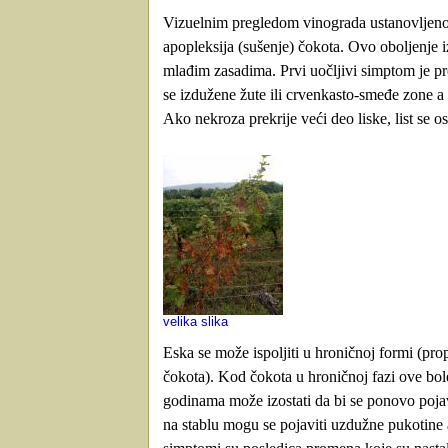
Vizuelnim pregledom vinograda ustanovljeno
apopleksija (sušenje) čokota. Ovo oboljenje iz
mlađim zasadima. Prvi uočljivi simptom je pr
se izdužene žute ili crvenkasto-smeđe zone a i
Ako nekroza prekrije veći deo liske, list se o
velika slika
Eska se može ispoljiti u hroničnoj formi (prop
čokota). Kod čokota u hroničnoj fazi ove bol
godinama može izostati da bi se ponovo poja
na stablu mogu se pojaviti uzdužne pukotine