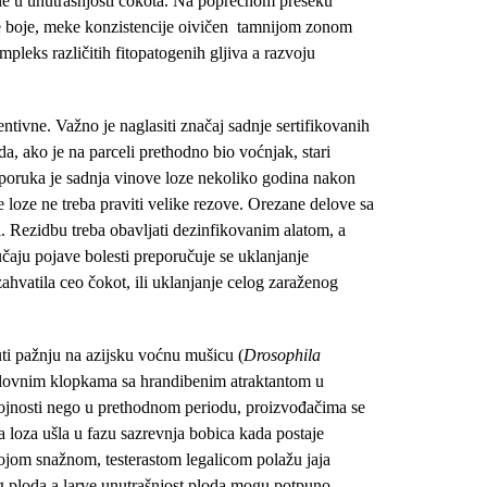
le u unutrašnjosti čokota. Na poprečnom preseku
tle boje, meke konzistencije oivičen tamnijom zonom
pleks različitih fitopatogenih gljiva a razvoju
ntivne. Važno je naglasiti značaj sadnje sertifikovanih
, ako je na parceli prethodno bio voćnjak, stari
reporuka je sadnja vinove loze nekoliko godina nakon
e loze ne treba praviti velike rezove. Orezane delove sa
ti. Rezidbu treba obavljati dezinfikovanim alatom, a
aju pojave bolesti preporučuje se uklanjanje
zahvatila ceo čokot, ili uklanjanje celog zaraženog
ti pažnju na azijsku voćnu mušicu (
Drosophila
e na lovnim klopkama sa hrandibenim atraktantom u
rojnosti nego u prethodnom periodu, proizvođačima se
a loza ušla u fazu sazrevnja bobica kada postaje
vojom snažnom, testerastom legalicom polažu jaja
g ploda a larve unutrašnjost ploda mogu potpuno