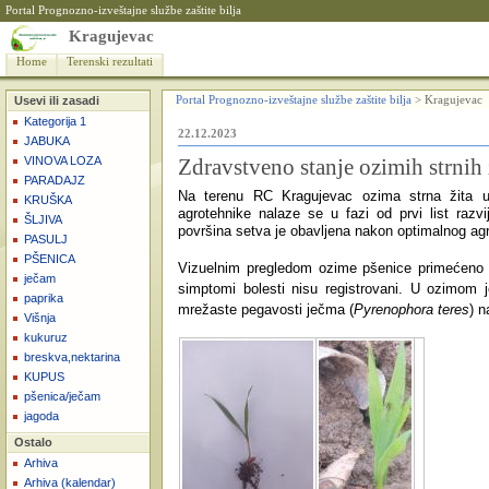
Portal Prognozno-izveštajne službe zaštite bilja
Kragujevac
Home
Terenski rezultati
Usevi ili zasadi
Portal Prognozno-izveštajne službe zaštite bilja
>
Kragujevac
Kategorija 1
22.12.2023
JABUKA
VINOVA LOZA
Zdravstveno stanje ozimih strnih 
PARADAJZ
Na terenu RC Kragujevac ozima strna žita u 
KRUŠKA
agrotehnike nalaze se u fazi od prvi list razvi
ŠLJIVA
površina setva je obavljena nakon optimalnog ag
PASULJ
PŠENICA
Vizuelnim pregledom ozime pšenice primećeno j
ječam
simptomi bolesti nisu registrovani. U ozimo
paprika
mrežaste pegavosti ječma
(
Pyrenophora teres
)
n
Višnja
kukuruz
breskva,nektarina
KUPUS
pšenica/ječam
jagoda
Ostalo
Arhiva
Arhiva (kalendar)