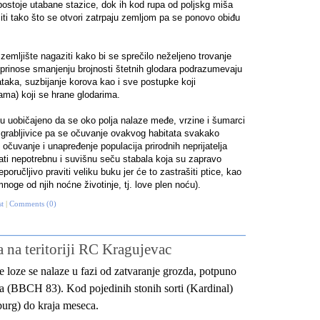
postoje utabane stazice, dok ih kod rupa od poljskg miša
ti tako što se otvori zatrpaju zemljom pa se ponovo obiđu
emljište nagaziti kako bi se sprečilo neželjeno trovanje
doprinose smanjenju brojnosti štetnih glodara podrazumevaju
taka, suzbijanje korova kao i sve postupke koji
cama) koji se hrane glodarima.
nu uobičajeno da se oko polja nalaze međe, vrzine i šumarci
e grabljivice pa se očuvanje ovakvog habitata svakako
čuvanje i unapređenje populacija prirodnih neprijatelja
ati nepotrebnu i suvišnu seču stabala koja su zapravo
poručljivo praviti veliku buku jer će to zastrašiti ptice, kao
mnoge od njih noćne životinje, tj. love plen noću).
st
|
Comments (0)
 na teritoriji RC Kragujevac
 loze se nalaze u fazi od zatvaranje grozda, potpuno
a (BBCH 83). Kod pojedinih stonih sorti (Kardinal)
urg) do kraja meseca.