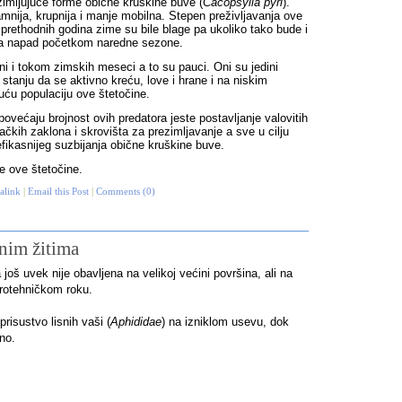
zimljujuće forme obične kruškine buve (
Cacopsylla pyri
).
amnija, krupnija i manje mobilna. Stepen preživljavanja ove
rethodnih godina zime su bile blage pa ukoliko tako bude i
 za napad početkom naredne sezone.
vni i tokom zimskih meseci a to su pauci. Oni su jedini
u stanju da se aktivno kreću, love i hrane i na niskim
ću populaciju ove štetočine.
povećaju brojnost ovih predatora jeste postavljanje valovitih
čkih zaklona i skrovišta za prezimljavanje a sve u cilju
fikasnijeg suzbijanja obične kruškine buve.
e ove štetočine.
alink
|
Email this Post
|
Comments (0)
rnim žitima
još uvek nije obavljena na velikoj većini površina, ali na
rotehničkom roku.
risustvo lisnih vaši (
Aphididae
) na izniklom usevu, dok
no.