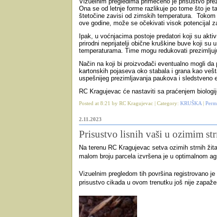
Vizuelnim pregledima primećeno je prisustvo pre
Ona se od letnje forme razlikuje po tome što je t
štetočine zavisi od zimskih temperatura. Tokom p
ove godine, može se očekivati visok potencijal
Ipak, u voćnjacima postoje predatori koji su akti
prirodni neprijatelji obične kruškine buve koji su 
temperaturama. Time mogu redukovati prezimljuju
Način na koji bi proizvođači eventualno mogli da 
kartonskih pojaseva oko stabala i grana kao vešta
uspešnijeg prezimljavanja paukova i sledstveno e
RC Kragujevac će nastaviti sa praćenjem biologij
Posted at 8:21 by RC Kragujevac | Category:
KRUŠKA
|
Perm
2.11.2023
Prisustvo lisnih vaši u ozimim st
Na terenu RC Kragujevac setva ozimih strnih žita 
malom broju parcela izvršena je u optimalnom ag
Vizuelnim pregledom tih površina registrovano je p
prisustvo cikada u ovom trenutku još nije zapaže