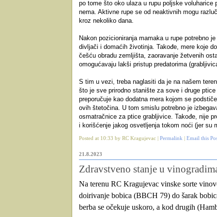
po tome što oko ulaza u rupu poljske voluharice 
nema. Aktivne rupe se od neaktivnih mogu razluči
kroz nekoliko dana.
Nakon pozicioniranja mamaka u rupe potrebno je z
divljači i domaćih životinja. Takođe, mere koje 
češću obradu zemljišta, zaoravanje žetvenih osta
omogućavaju lakši pristup predatorima (grabljivi
S tim u vezi, treba naglasiti da je na našem tere
što je sve prirodno stanište za sove i druge ptic
preporučuje kao dodatna mera kojom se podstiče o
ovih štetočina. U tom smislu potrebno je izbegav
osmatračnice za ptice grabljivice. Takođe, nije pre
i korišćenje jakog osvetljenja tokom noći (jer su 
Posted at 10:33 by RC Kragujevac |
Permalink
|
Email this Po
21.8.2023
Zdravstveno stanje u vinogradima
Na terenu RC Kragujevac vinske sorte vinove
doirivanje bobica (BBCH 79) do šarak bobic
berba se očekuje uskoro, a kod drugih (Hamb