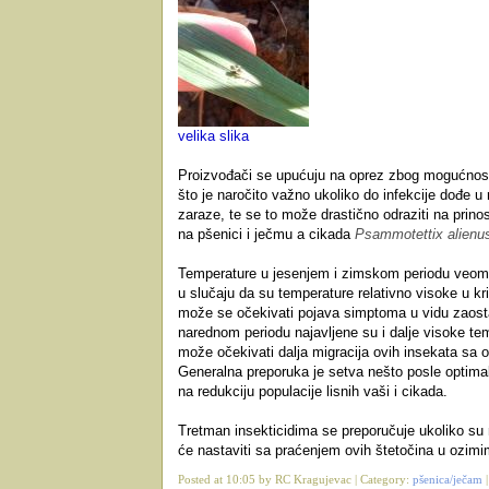
velika slika
Proizvođači se upućuju na oprez zbog mogućnosti
što je naročito važno ukoliko do infekcije dođe u
zaraze, te se to može drastično odraziti na prino
na pšenici i ječmu a cikada
Psammotettix alienu
Temperature u jesenjem i zimskom periodu veoma 
u slučaju da su temperature relativno visoke u kr
može se očekivati pojava simptoma u vidu zaostalo
narednom periodu najavljene su i dalje visoke t
može očekivati dalja migracija ovih insekata sa 
Generalna preporuka je setva nešto posle optimal
na redukciju populacije lisnih vaši i cikada.
Tretman insekticidima se preporučuje ukoliko su 
će nastaviti sa praćenjem ovih štetočina u ozimi
Posted at 10:05 by RC Kragujevac | Category:
pšenica/ječam