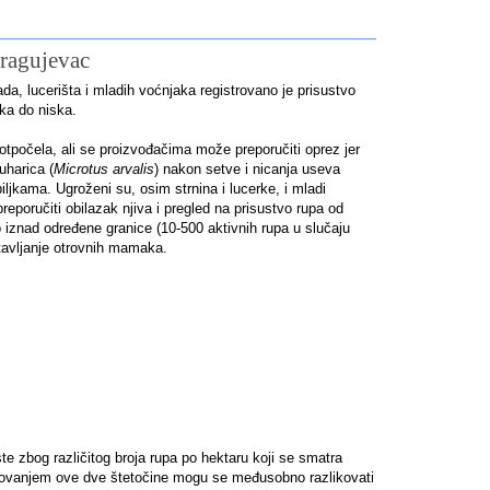
Kragujevac
a, lucerišta i mladih voćnjaka registrovano je prisustvo
ska do niska.
 otpočela, ali se proizvođačima može preporučiti oprez jer
luharica (
Microtus arvalis
) nakon setve i nicanja useva
ljkama. Ugroženi su, osim strnina i lucerke, i mladi
eporučiti obilazak njiva i pregled na prisustvo rupa od
vo iznad određene granice (10-500 aktivnih rupa u slučaju
stavljanje otrovnih mamaka.
te zbog različitog broja rupa po hektaru koji se smatra
lovanjem ove dve štetočine mogu se međusobno razlikovati