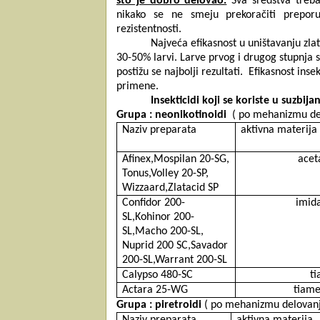
što je dobro delovao.
Sva sredstva treba
nikako se ne smeju prekoračiti prepo
rezistentnosti.
Najveća efikasnost u uništavanju zlat
30-50% larvi.
Larve prvog i drugog stupnja su 
postižu se najbolji rezultati.
Efikasnost insek
primene.
Insekticidi koji se koriste u suzb
Grupa : neonikotinoidi
( po mehanizmu del
Naziv preparata
aktivna materija
Afinex,Mospilan 20-SG,
acet
Tonus,Volley 20-SP,
Wizzaard,Zlatacid SP
Confidor 200-
imida
SL,Kohinor 200-
SL,Macho 200-SL,
Nuprid 200 SC,Savador
200-SL,Warrant 200-SL
Calypso 480-SC
ti
Actara 25-WG
tiam
Grupa : piretroidi
( po mehanizmu delovanja
Naziv preparata
aktivna materija