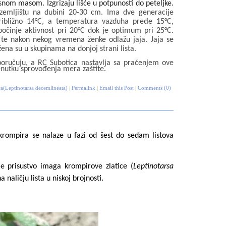
isnom masom. Izgrizaju lišće u potpunosti do peteljke.
zemljištu na dubini 20-30 cm. Ima dve generacije
približno 14°C, a temperatura vazduha pređe 15°C,
očinje aktivnost pri 20°C dok je optimum pri 25°C.
, te nakon nekog vremena ženke odlažu jaja. Jaja se
ena su u skupinama na donjoj strani lista.
poručuju, a RC Subotica nastavlja sa praćenjem ove
enutku sprovođenja mera zaštite.
a(Leptinotarsa decemlineata)
|
Permalink
|
Email this Post
|
Comments (0)
krompira se nalaze u fazi od šest do sedam listova
e prisustvo imaga krompirove zlatice (
Leptinotarsa
a naličju lista u niskoj brojnosti.