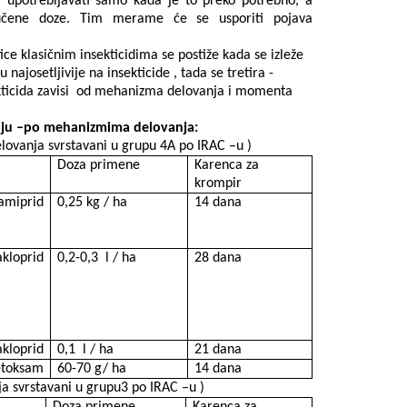
 upotrebljavati samo kada je to preko potrebno, a
ručene doze. Tim merame će se usporiti pojava
ice klasičnim insekticidima se postiže kada se izleže
najosetljivije na insekticide , tada se tretira -
ticida zavisi
od mehanizma delovanja i momenta
ijanju –po mehanizmima delovanja:
ovanja svrstavani u grupu 4A po IRAC –u )
Doza primene
Karenca za
krompir
amiprid
0,25 kg / ha
14 dana
kloprid
0,2-0,3
l / ha
28 dana
akloprid
0,1
l / ha
21 dana
etoksam
60-70 g/ ha
14 dana
 svrstavani u grupu3 po IRAC –u )
Doza primene
Karenca za