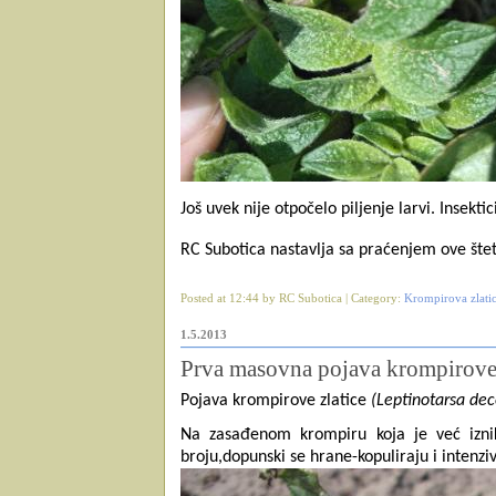
Još uvek nije otpočelo piljenje larvi.
Insekti
RC Subotica nastavlja sa praćenjem ove štet
Posted at 12:44 by RC Subotica | Category:
Krompirova zlatic
1.5.2013
Prva masovna pojava krompirove 
Pojava krompirove zlatice
(Leptinotarsa de
Na zasađenom krompiru koja je već izni
broju,dopunski se hrane-kopuliraju i intenziv