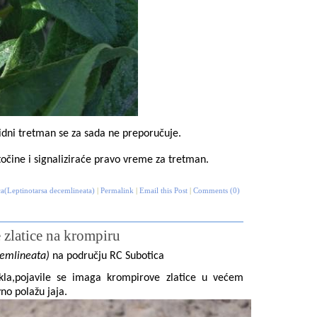
cidni tretman se za sada ne preporučuje.
očine i signaliziraće pravo vreme za tretman.
a(Leptinotarsa decemlineata)
|
Permalink
|
Email this Post
|
Comments (0)
zlatice na krompiru
cemlineata)
na području RC Subotica
kla,pojavile se imaga krompirove zlatice u većem
no polažu jaja.