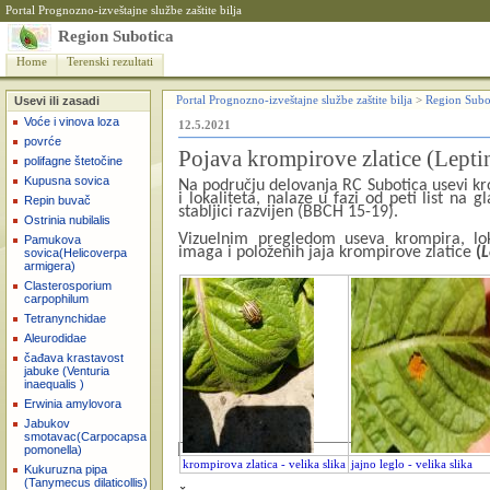
Portal Prognozno-izveštajne službe zaštite bilja
Region Subotica
Home
Terenski rezultati
Usevi ili zasadi
Portal Prognozno-izveštajne službe zaštite bilja
>
Region Subo
Voće i vinova loza
12.5.2021
povrće
Pojava krompirove zlatice (Lepti
polifagne štetočine
Kupusna sovica
Na području delovanja RC Subotica usevi kr
i lokaliteta, nalaze u fazi od peti list na g
Repin buvač
stabljici razvijen (BBCH 15-19).
Ostrinia nubilalis
Vizuelnim pregledom useva krompira, lok
Pamukova
imaga i položenih jaja krompirove zlatice
(
L
sovica(Helicoverpa
armigera)
Clasterosporium
carpophilum
Tetranynchidae
Aleurodidae
čađava krastavost
jabuke (Venturia
inaequalis )
Erwinia amylovora
Jabukov
smotavac(Carpocapsa
pomonella)
krompirova zlatica - velika slika
jajno leglo - velika slika
Kukuruzna pipa
(Tanymecus dilaticollis)