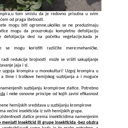
ompira,u tom smislu da je redovno prisutna u svim
ećem od praga štetnosti.
štete mogu biti ogromne,ukoliko se ne preduzimaju
atice mogu da prouzrokuju kompletnu defolijaciju
e defolijacija desi na početku vegetacije,kada je
ce se mogu koristiti različite mere
:mehaničke,
radi redukcije brojnosti
može se vršiti
sakupljanje
tavanje jaja
i sl.
e uzgoja krompira u monokulturi
!
Uzgoj krompira u
 a time i troškove hemijskog suzbijanja
a
i moguće
a namenjenih suzbijanju krompirove zlatice.
Potrebno
ida
i neke osnovne principe od kojih zavisi efikasnost
mene hemijskih sredstava u
suzbijanj
u krompirove
ema
većini insekticida iz svih hemijskih grupa.
tentnosti zlatice prema insekticidima namenjenim
enjati insekticid ili grupe insekticida -bez obzira