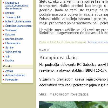
Štetu uzrokuju larve i imaga koji se hrane l
Krompirova
Krompirova zlatica prezimi kao imago u 
zlatica(Leptinotarsa
decemlineata)
godišnje. Kada se zemljište zagreje na 
Krompir
počinje masovna pojava imaga. Zlatica zap
Tuta absoluta
Odrasli oblici započinju ishranu i pare se
bolesti i glodari strnine
mogu prepoznati po narandžastoj boji, polož
Štetočine uljane repice
Hemijske mere zaštite se još uvek ne pre
Suncokret
štetočine i blagovremeno će obavestiti o tr
Kukuruz
psenica i jecam
Posted at 13:59 by RC Subotica | Category:
Krompirova zlatic
Uljana repica
Strnine
9.5.2019
Višnja,trešnja
Krompirova zlatica
soja
Kruška
Na području delovanja RC Subotica usevi 
Ostalo
razvijeno na glavnoj stabljici (BBCH 16-17).
Arhiva
Arhiva (kalendar)
Vizuelnim pregledom useva registrovano j
Fotografije
decemlinaeata
) kao i položenih jajna legla n
Slika: imago kropmirove zlatice