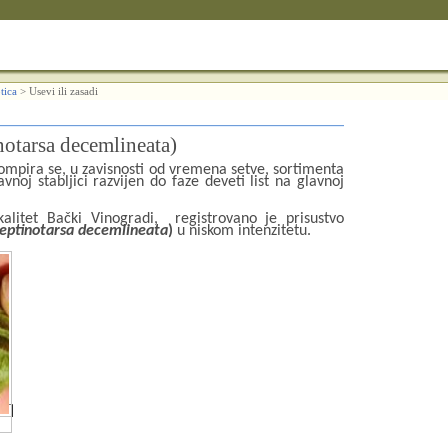
tica
>
Usevi ili zasadi
notarsa decemlineata)
ompira se, u zavisnosti od vremena setve, sortimenta
lavnoj stabljici razvijen do faze deveti list na glavnoj
alitet Bački Vinogradi,
registrovano je prisustvo
eptinotarsa
decemlineata
)
u niskom intenzitetu.