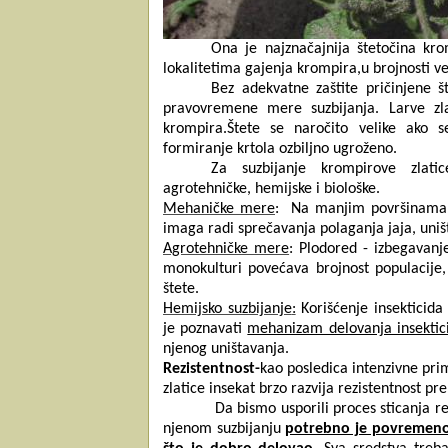
Ona je najznačajnija štetočina kr
lokalitetima gajenja krompira,u brojnosti v
Bez adekvatne zaštite pričinjene 
pravovremene mere suzbijanja. Larve zl
krompira.Štete se naročito velike ako s
formiranje krtola ozbiljno ugroženo.
Za suzbijanje krompirove zlati
agrotehničke, hemijske i biološke.
Mehaničke mere
:
Na manjim površinama 
imaga radi sprečavanja polaganja jaja, uniš
Agrotehničke mere
: Plodored -
izbegavanj
monokulturi povećava brojnost populacije,
štete
.
Hemijsko suzbijanje
:
K
orišćenje insekticid
je
poznavati
mehanizam delovanja insektic
njenog uništavanja.
Rezistentnost
-
k
ao posledica i
ntenzivn
e pri
zlatice
i
nsekat brzo
ra
zvija
rezistentnost pr
Da bismo usporili proces sticanja rezis
njenom suzbijanju
potrebno je povremeno m