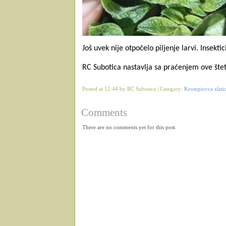
Još uvek nije otpočelo piljenje larvi.
Insekti
RC Subotica nastavlja sa praćenjem ove štet
Posted at 12:44 by RC Subotica | Category:
Krompirova zlatic
Comments
There are no comments yet for this post.