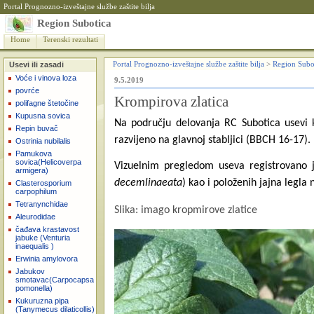
Portal Prognozno-izveštajne službe zaštite bilja
Region Subotica
Home
Terenski rezultati
Usevi ili zasadi
Portal Prognozno-izveštajne službe zaštite bilja
>
Region Subo
Voće i vinova loza
9.5.2019
povrće
Krompirova zlatica
polifagne štetočine
Kupusna sovica
Na području delovanja RC Subotica usevi 
Repin buvač
razvijeno na glavnoj stabljici (BBCH 16-17).
Ostrinia nubilalis
Pamukova
sovica(Helicoverpa
Vizuelnim pregledom useva registrovano j
armigera)
decemlinaeata
) kao i položenih jajna legla n
Clasterosporium
carpophilum
Tetranynchidae
Slika: imago kropmirove zlatice
Aleurodidae
čađava krastavost
jabuke (Venturia
inaequalis )
Erwinia amylovora
Jabukov
smotavac(Carpocapsa
pomonella)
Kukuruzna pipa
(Tanymecus dilaticollis)