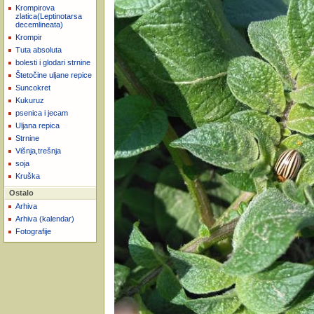
Krompirova
zlatica(Leptinotarsa
decemlineata)
Krompir
Tuta absoluta
bolesti i glodari strnine
Štetočine uljane repice
Suncokret
Kukuruz
psenica i jecam
Uljana repica
Strnine
Višnja,trešnja
soja
Kruška
Ostalo
Arhiva
Arhiva (kalendar)
Fotografije