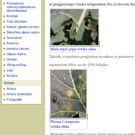
Krompirova
se prognoziraju visoke temperature što će dovesti d
zlatica(Leptinotarsa
decemlineata)
Krompir
Tuta absoluta
bolesti i glodari strnine
Štetočine uljane repice
Suncokret
Kukuruz
psenica i jecam
Mala repič.pipa-velika slika
Uljana repica
Takođe, vizuelnim pregledom utvrđeno je prisustvo s
Strnine
najstarijem lišću, na do 10% biljaka.
Višnja,trešnja
soja
Kruška
Ostalo
Arhiva
Arhiva (kalendar)
Fotografije
Phoma l.simptom-
velika slika
Hemijske mere zaštite useva uljane repice se za sad