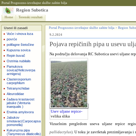
Portal Prognozno-izveštajne službe zaštite bilja
Region Subotica
Home
Terenski rezultati
Usevi ili zasadi
Portal Prognozno-izveštajne službe zaštite bilja
>
Region Subo
Voće i vinova loza
9.2.2024
povrće
Pojava repičinih pipa u usevu ulj
polifagne štetočine
Kupusna sovica
Na području delovanja RC Subotica usevi uljane repic
Repin buvač
Ostrinia nubilalis
Pamukova
sovica(Helicoverpa
armigera)
Clasterosporium
carpophilum
Tetranynchidae
Aleurodidae
čađava krastavost
jabuke (Venturia
inaequalis )
Usev uljane repice-
Erwinia amylovora
velika slika
Jabukov
smotavac(Carpocapsa
Vizuelnim pregledom useva uljane repice regis
pomonella)
Kukuruzna pipa
pallidactylus
).
U toku je završetak prezimljavanja i 
(Tanymecus dilaticollis)