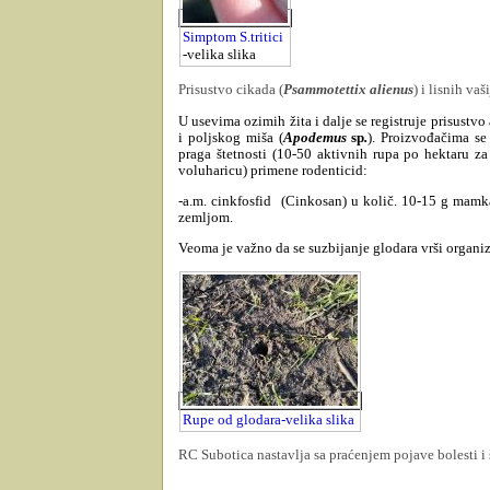
Simptom S.tritici
-velika slika
Prisustvo cikada (
Psammotettix alienus
) i lisnih vaši
U usevima ozimih žita i dalje se registruje prisustvo
i poljskog miša (
Apodemus
sp
.
). Proizvođačima se
praga štetnosti (10-50 aktivnih rupa po hektaru z
voluharicu) primene rodenticid:
-a.m. cinkfosfid
(Cinkosan) u količ. 10-15 g mamk
zemljom.
Veoma je važno da se suzbijanje glodara vrši organi
Rupe od glodara-velika slika
RC Subotica nastavlja sa praćenjem pojave bolesti i š