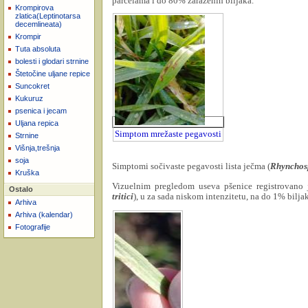
parcelama i do 80% zaraženih biljaka.
Krompirova
zlatica(Leptinotarsa
decemlineata)
Krompir
Tuta absoluta
bolesti i glodari strnine
Štetočine uljane repice
Suncokret
Kukuruz
psenica i jecam
Uljana repica
Simptom mrežaste pegavosti
Strnine
Višnja,trešnja
soja
Simptomi sočivaste pegavosti lista ječma (
Rhynchosp
Kruška
Vizuelnim pregledom useva pšenice registrovano j
Ostalo
tritici
), u za sada niskom intenzitetu, na do 1% bilja
Arhiva
Arhiva (kalendar)
Fotografije