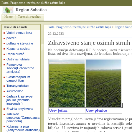
Portal Prognozno-izveštajne službe zaštite bilja
Region Subotica
Home
Terenski rezultati
Usevi ili zasadi
Portal Prognozno-izveštajne službe zaštite bilja
>
Region Subo
Voće i vinova loza
20.12.2023
povrće
Zdravstveno stanje ozimih strnih 
polifagne štetočine
Kupusna sovica
Na području delovanja RC Subotica,
usevi pšenice 
lista: od dva
lista razvijena, do fenofaze bokorenja:
Repin buvač
Ostrinia nubilalis
Pamukova
sovica(Helicoverpa
armigera)
Clasterosporium
carpophilum
Tetranynchidae
Aleurodidae
čađava krastavost
jabuke (Venturia
inaequalis )
Erwinia amylovora
Usev ječma
Usev pšenice
Jabukov
smotavac(Carpocapsa
Vizuelnim pregledom useva ječma registrovano je 
pomonella)
teres
). Intenzitet zaraze u usevima iz kasnijih r
Kukuruzna pipa
biljaka.
U usevima iz najranijih rokova setve i gust
(Tanymecus dilaticollis)