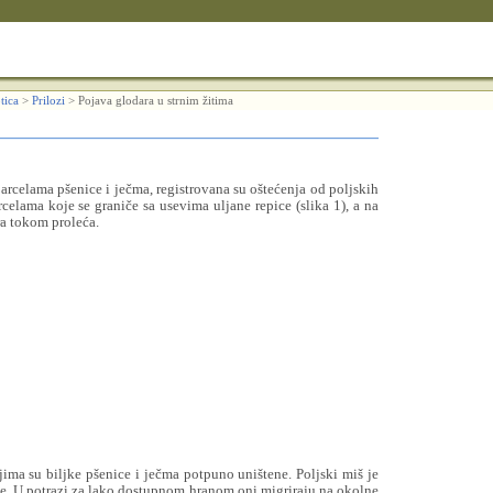
tica
>
Prilozi
>
Pojava glodara u strnim žitima
rcelama pšenice i ječma, registrovana su oštećenja od poljskih
celama koje se graniče sa usevima uljane repice (slika 1), a na
a tokom proleća.
jima su biljke pšenice i ječma potpuno uništene. Poljski miš je
je. U potrazi za lako dostupnom hranom oni migriraju na okolne