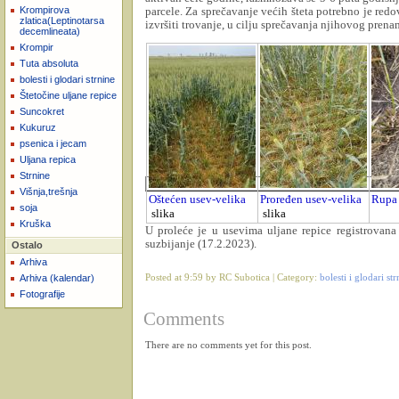
parcele. Za sprečavanje većih šteta potrebno je redov
Krompirova
zlatica(Leptinotarsa
izvršiti trovanje, u cilju sprečavanja njihovog pren
decemlineata)
Krompir
Tuta absoluta
bolesti i glodari strnine
Štetočine uljane repice
Suncokret
Kukuruz
psenica i jecam
Uljana repica
Strnine
Višnja,trešnja
Oštećen usev-velika
Proređen usev-velika
Rupa 
soja
slika
slika
Kruška
U proleće je u usevima uljane repice registrovan
suzbijanje (17.2.2023).
Ostalo
Arhiva
Arhiva (kalendar)
Posted at 9:59 by RC Subotica | Category:
bolesti i glodari st
Fotografije
Comments
There are no comments yet for this post.