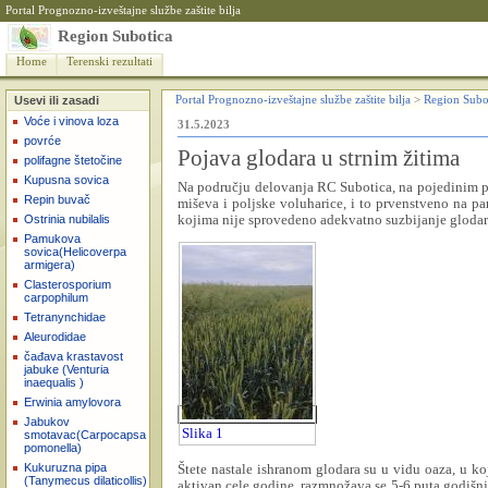
Portal Prognozno-izveštajne službe zaštite bilja
Region Subotica
Home
Terenski rezultati
Usevi ili zasadi
Portal Prognozno-izveštajne službe zaštite bilja
>
Region Subo
Voće i vinova loza
31.5.2023
povrće
Pojava glodara u strnim žitima
polifagne štetočine
Kupusna sovica
Na podr
učju delovanja RC Subotica, na pojedinim pa
Repin buvač
miševa i poljske voluharice, i to prvenstveno na par
kojima nije sprovedeno adekvatno suzbijanje glodar
Ostrinia nubilalis
Pamukova
sovica(Helicoverpa
armigera)
Clasterosporium
carpophilum
Tetranynchidae
Aleurodidae
čađava krastavost
jabuke (Venturia
inaequalis )
Erwinia amylovora
Jabukov
Slika 1
smotavac(Carpocapsa
pomonella)
Štete nastale ishranom glodara su u vidu oaza, u ko
Kukuruzna pipa
(Tanymecus dilaticollis)
aktivan cele godine, razmnožava se 5-6 puta godišn