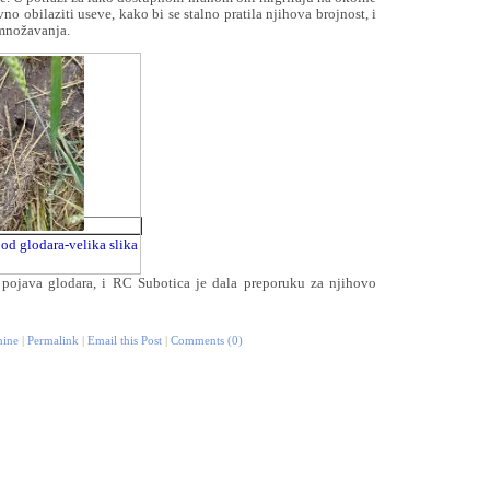
no obilaziti useve, kako bi se stalno pratila njihova brojnost, i
amnožavanja.
od glodara-velika slika
a pojava glodara, i RC Subotica je dala preporuku za njihovo
rnine
|
Permalink
|
Email this Post
|
Comments (0)