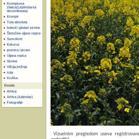
Krompirova
zlatica(Leptinotarsa
decemlineata)
Krompir
Tuta absoluta
bolesti i glodari strnine
Štetočine uljane repice
Suncokret
Kukuruz
psenica i jecam
Uljana repica
Strnine
Višnja,trešnja
soja
Kruška
Ostalo
Arhiva
Arhiva (kalendar)
Fotografije
Vizuelnim pregledom useva registrovano 