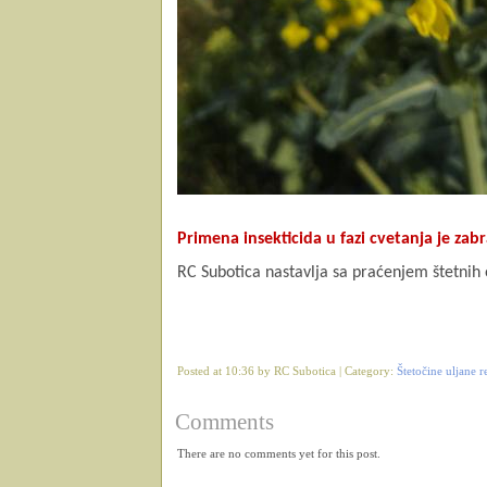
Primena insekticida u fazi cvetanja je zab
RC Subotica nastavlja sa praćenjem štetnih
Posted at 10:36 by RC Subotica | Category:
Štetočine uljane 
Comments
There are no comments yet for this post.