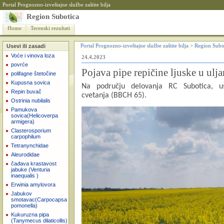
Portal Prognozno-izveštajne službe zaštite bilja
Region Subotica
Home
Terenski rezultati
Usevi ili zasadi
Portal Prognozno-izveštajne službe zaštite bilja
>
Region Subo
Voće i vinova loza
24.4.2023
povrće
Pojava pipe repičine ljuske u ulja
polifagne štetočine
Kupusna sovica
Na području delovanja RC Subotica, u
Repin buvač
cvetanja
(BBCH 65).
Ostrinia nubilalis
Pamukova
sovica(Helicoverpa
armigera)
Clasterosporium
carpophilum
Tetranynchidae
Aleurodidae
čađava krastavost
jabuke (Venturia
inaequalis )
Erwinia amylovora
Jabukov
smotavac(Carpocapsa
pomonella)
Kukuruzna pipa
(Tanymecus dilaticollis)