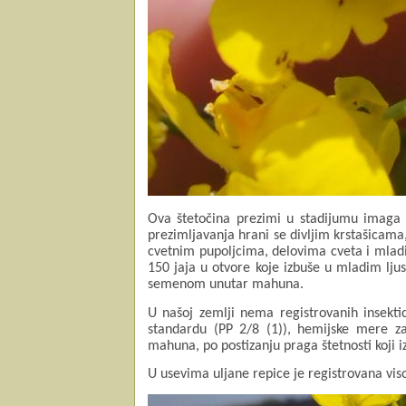
Ova štetočina prezimi u stadijumu imaga 
prezimljavanja hrani se divljim krstašicama
cvetnim pupoljcima, delovima cveta i mla
150
jaja
u
otvore
koje
izbu
š
e
u
mladim
lju
semenom unutar mahuna.
U našoj zemlji nema registrovanih insekti
standardu (PP 2/8 (1)), hemijske mere z
mahuna, po postizanju praga štetnosti koji i
U usevima uljane repice je registrovana viso