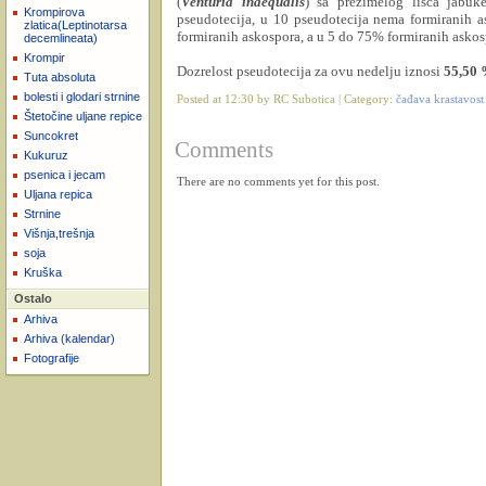
(
Venturia
inaequalis
) sa prezimelog lišća jabuk
Krompirova
pseudotecija, u 10 pseudotecija nema formiranih 
zlatica(Leptinotarsa
formiranih askospora, a u 5 do 75% formiranih askos
decemlineata)
Krompir
Dozrelost pseudotecija za ovu nedelju iznosi
55,50 
Tuta absoluta
bolesti i glodari strnine
Posted at 12:30 by RC Subotica | Category:
čađava krastavost
Štetočine uljane repice
Suncokret
Comments
Kukuruz
psenica i jecam
There are no comments yet for this post.
Uljana repica
Strnine
Višnja,trešnja
soja
Kruška
Ostalo
Arhiva
Arhiva (kalendar)
Fotografije