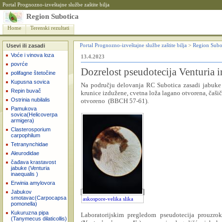
Portal Prognozno-izveštajne službe zaštite bilja
Region Subotica
Home
Terenski rezultati
Usevi ili zasadi
Portal Prognozno-izveštajne službe zaštite bilja
>
Region Subo
Voće i vinova loza
13.4.2023
povrće
Dozrelost pseudotecija Venturia i
polifagne štetočine
Kupusna sovica
Na području delovanja RC Subotica zasadi jabuke s
Repin buvač
krunice izdužene, cvetna loža lagano otvorena, čašič
Ostrinia nubilalis
otvoreno
(BBCH 57-61).
Pamukova
sovica(Helicoverpa
armigera)
Clasterosporium
carpophilum
Tetranynchidae
Aleurodidae
čađava krastavost
jabuke (Venturia
inaequalis )
Erwinia amylovora
Jabukov
smotavac(Carpocapsa
askospore-velika slika
pomonella)
Kukuruzna pipa
Laboratorijskim pregledom pseudotecija prouzrok
(Tanymecus dilaticollis)