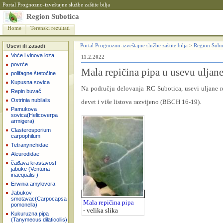
Portal Prognozno-izveštajne službe zaštite bilja
Region Subotica
Home
Terenski rezultati
Usevi ili zasadi
Portal Prognozno-izveštajne službe zaštite bilja
>
Region Subo
Voće i vinova loza
11.2.2022
povrće
Mala repičina pipa u usevu uljane
polifagne štetočine
Kupusna sovica
Na području delovanja RC Subotica, usevi uljane re
Repin buvač
Ostrinia nubilalis
devet i više listova razvijeno (BBCH 16-19).
Pamukova
sovica(Helicoverpa
armigera)
Clasterosporium
carpophilum
Tetranynchidae
Aleurodidae
čađava krastavost
jabuke (Venturia
inaequalis )
Erwinia amylovora
Jabukov
smotavac(Carpocapsa
Mala repičina pipa
pomonella)
- velika slika
Kukuruzna pipa
(Tanymecus dilaticollis)