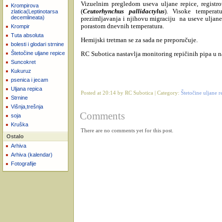
Vi
zuelnim pregledom useva uljane repice, registr
Krompirova
(
Ceutorhynchus pallidactylus
). Visoke temperat
zlatica(Leptinotarsa
decemlineata)
prezimljavanja i njihovu migraciju
na useve uljane
porastom dnevnih temperatura.
Krompir
Tuta absoluta
Hemijski tretman se za sada ne preporučuje.
bolesti i glodari strnine
Štetočine uljane repice
RC Subotica nastavlja monitoring repičinih pipa u 
Suncokret
Kukuruz
psenica i jecam
Uljana repica
Posted at 20:14 by RC Subotica | Category:
Štetočine uljane 
Strnine
Višnja,trešnja
Comments
soja
Kruška
There are no comments yet for this post.
Ostalo
Arhiva
Arhiva (kalendar)
Fotografije