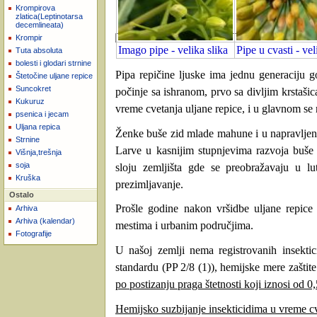
Krompirova
zlatica(Leptinotarsa
decemlineata)
Krompir
Imago pipe - velika slika
Pipe u cvasti - vel
Tuta absoluta
bolesti i glodari strnine
Pipa repičine ljuske ima jednu generaciju g
Štetočine uljane repice
Suncokret
počinje sa ishranom, prvo sa divljim krstašic
Kukuruz
vreme cvetanja uljane repice, i u glavnom se 
psenica i jecam
Uljana repica
Ženke buše zid mlade mahune i u napravljen 
Strnine
Larve u kasnijim stupnjevima razvoja buše i
Višnja,trešnja
soja
sloju zemljišta gde se preobražavaju u l
Kruška
prezimljavanje.
Ostalo
Prošle godine nakon vršidbe uljane repic
Arhiva
Arhiva (kalendar)
mestima i urbanim područjima.
Fotografije
U našoj zemlji nema registrovanih insekti
standardu (PP 2/8 (1)), hemijske mere zaštit
po postizanju praga štetnosti koji iznosi od 0
Hemijsko suzbijanje insekticidima u vreme cv