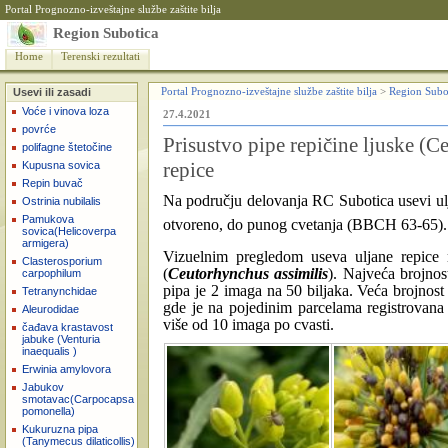
Portal Prognozno-izveštajne službe zaštite bilja
Region Subotica
Home
Terenski rezultati
Usevi ili zasadi
Portal Prognozno-izveštajne službe zaštite bilja
>
Region Subo
Voće i vinova loza
27.4.2021
povrće
Prisustvo pipe repičine ljuske (C
polifagne štetočine
repice
Kupusna sovica
Repin buvač
Na području delovanja RC Subotica usevi ulj
Ostrinia nubilalis
Pamukova
otvoreno, do punog cvetanja (BBCH 63-65).
sovica(Helicoverpa
armigera)
Vizuelnim pregledom useva uljane repice r
Clasterosporium
(
Ceutorhynchus assimilis
). Najveća brojnos
carpophilum
pipa je 2 imaga na 50 biljaka.
Veća brojnost
Tetranynchidae
gde je na pojedinim parcelama registrovana
Aleurodidae
više od 10 imaga po cvasti.
čađava krastavost
jabuke (Venturia
inaequalis )
Erwinia amylovora
Jabukov
smotavac(Carpocapsa
pomonella)
Kukuruzna pipa
(Tanymecus dilaticollis)