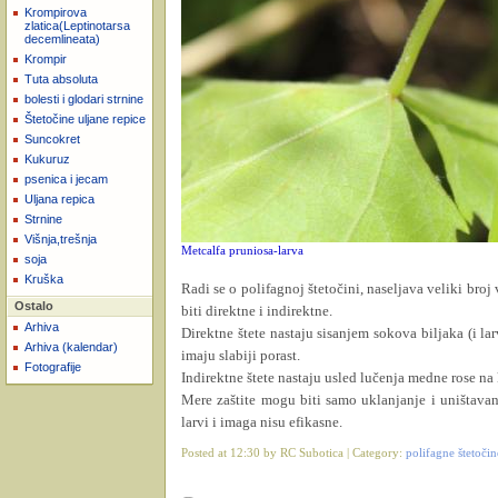
Krompirova
zlatica(Leptinotarsa
decemlineata)
Krompir
Tuta absoluta
bolesti i glodari strnine
Štetočine uljane repice
Suncokret
Kukuruz
psenica i jecam
Uljana repica
Strnine
Višnja,trešnja
Metcalfa pruniosa-larva
soja
Kruška
Radi se o polifagnoj štetočini, naseljava veliki bro
Ostalo
biti direktne i indirektne.
Arhiva
Direktne štete nastaju sisanjem sokova biljaka (i lar
Arhiva (kalendar)
imaju slabiji porast.
Fotografije
Indirektne štete nastaju usled lučenja medne rose na 
Mere zaštite mogu biti samo uklanjanje i uništava
larvi i imaga nisu efikasne.
Posted at 12:30 by RC Subotica | Category:
polifagne štetočin