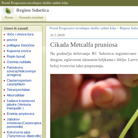
Portal Prognozno-izveštajne službe zaštite bilja
Region Subotica
Home
Terenski rezultati
Usevi ili zasadi
Portal Prognozno-izveštajne službe zaštite bilja
>
Region Subo
Voće i vinova loza
11.7.2019
povrće
Cikada Metcalfa pruniosa
polifagne štetočine
Kupusna sovica
Na području delovanja RC Subotica registrovano
Repin buvač
drugim, uglavnom ukrasnim biljkama i šiblju. Larve l
Ostrinia nubilalis
beloj tvorevini lako prepoznaju.
Pamukova
sovica(Helicoverpa
armigera)
Clasterosporium
carpophilum
Tetranynchidae
Aleurodidae
čađava krastavost
jabuke (Venturia
inaequalis )
Erwinia amylovora
Jabukov
smotavac(Carpocapsa
pomonella)
Kukuruzna pipa
(Tanymecus dilaticollis)