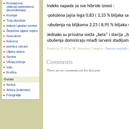
Krompirova
Indeks napada za sve hibride iznosi :
zlatica(Leptinotarsa
decemlineata)
-položena jajna lega 0,83 ( 3,33 % biljaka s
Krompir
Tuta absoluta
-ubušenja na biljkama 2,23 ( 8,95 % biljaka
bolesti i glodari strnine
Štetočine uljane repice
Jednako su prisutna sveža „bela“ i starija 
Suncokret
ubušenja dominiraju mlađi larveni stadijum
Kukuruz
psenica i jecam
Posted at 15:19 by RC Subotica | Category:
Ostrinia nubilalis
Uljana repica
Strnine
Comments
Višnja,trešnja
soja
There are no comments yet for this post.
Kruška
Ostalo
Arhiva
Arhiva (kalendar)
Fotografije