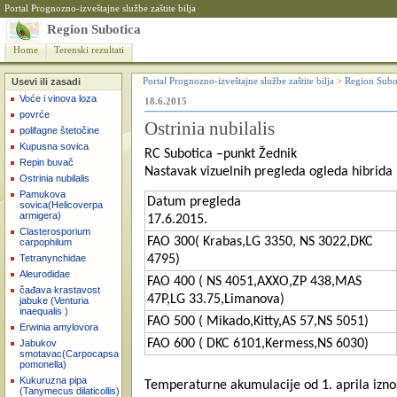
Portal Prognozno-izveštajne službe zaštite bilja
Region Subotica
Home
Terenski rezultati
Usevi ili zasadi
Portal Prognozno-izveštajne službe zaštite bilja
>
Region Subo
Voće i vinova loza
18.6.2015
povrće
Ostrinia nubilalis
polifagne štetočine
Kupusna sovica
RC Subotica –punkt Žednik
Repin buvač
Nastavak vizuelnih pregleda ogleda hibrida
Ostrinia nubilalis
Pamukova
Datum pregleda
sovica(Helicoverpa
armigera)
17.6.2015.
Clasterosporium
FAO 300( Krabas,LG 3350, NS 3022,DKC
carpophilum
Tetranynchidae
4795)
Aleurodidae
FAO 400 ( NS 4051,AXXO,ZP 438,MAS
čađava krastavost
47P,LG 33.75,Limanova)
jabuke (Venturia
inaequalis )
FAO 500 ( Mikado,Kitty,AS 57,NS 5051)
Erwinia amylovora
FAO 600 ( DKC 6101,Kermess,NS 6030)
Jabukov
smotavac(Carpocapsa
pomonella)
Kukuruzna pipa
Temperaturne akumulacije od 1. aprila izn
(Tanymecus dilaticollis)