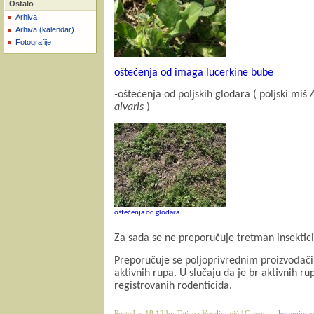
Ostalo
Arhiva
Arhiva (kalendar)
Fotografije
oštećenja od imaga lucerkine bube
-
oštećenja od poljskih glodara ( poljski miš
alvaris
)
oštećenja od glodara
Za sada se ne preporučuje tretman insektic
Preporučuje se poljoprivrednim proizvođačim
aktivnih rupa. U slučaju da je br aktivnih r
registrovanih rodenticida.
Posted at 18:12 by Tatjana Veselinović | Category:
legumino