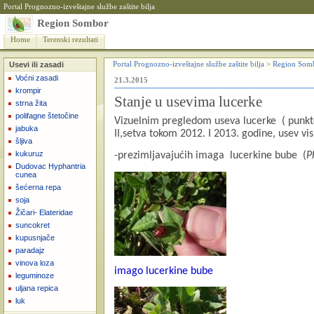
Portal Prognozno-izveštajne službe zaštite bilja
Region Sombor
Home
Terenski rezultati
Usevi ili zasadi
Portal Prognozno-izveštajne službe zaštite bilja
>
Region Som
Voćni zasadi
21.3.2015
krompir
Stanje u usevima lucerke
strna žita
polifagne štetočine
Vizuelnim pregledom useva lucerke
( punk
jabuka
II,setva tokom 2012. I 2013. godine, usev vi
šljiva
kukuruz
-prezimljavajućih imaga
lucerkine bube
(
P
Dudovac Hyphantria
cunea
šećerna repa
soja
Žičari- Elateridae
suncokret
kupusnjače
paradajz
vinova loza
imago lucerkine bube
leguminoze
uljana repica
luk