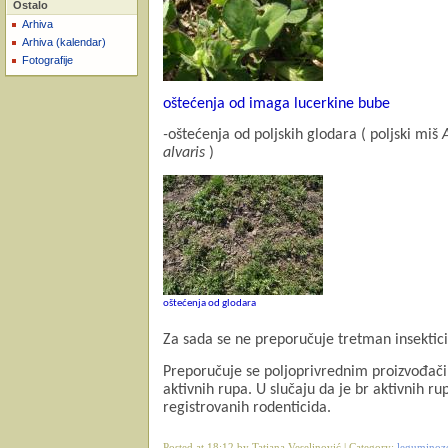
Ostalo
Arhiva
Arhiva (kalendar)
Fotografije
oštećenja od imaga lucerkine bube
-
oštećenja od poljskih glodara ( poljski miš
alvaris
)
oštećenja od glodara
Za sada se ne preporučuje tretman insektic
Preporučuje se poljoprivrednim proizvođačim
aktivnih rupa. U slučaju da je br aktivnih r
registrovanih rodenticida.
Posted at 18:12 by Tatjana Veselinović | Category:
legumino