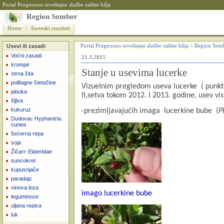
Portal Prognozno-izveštajne službe zaštite bilja
Region Sombor
Home
Terenski rezultati
Usevi ili zasadi
Portal Prognozno-izveštajne službe zaštite bilja
>
Region Som
Voćni zasadi
21.3.2015
krompir
Stanje u usevima lucerke
strna žita
polifagne štetočine
Vizuelnim pregledom useva lucerke
( punk
jabuka
II,setva tokom 2012. I 2013. godine, usev vi
šljiva
kukuruz
-prezimljavajućih imaga
lucerkine bube
(
P
Dudovac Hyphantria
cunea
šećerna repa
soja
Žičari- Elateridae
suncokret
kupusnjače
paradajz
vinova loza
imago lucerkine bube
leguminoze
uljana repica
luk