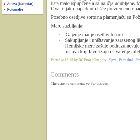
lista malo ispupčene a sa naličja udubljene. M
Arhiva (kalendar)
Ovako jako napadnuto lišće prevremeno opad
Fotografije
Posebno osetljive sorte na plamenjaču su Pož
Mere suzbijanja:
·
Gajenje manje osetljivih sorti
·
Sakupljanje i uništavanje zaraženog li
·
Hemijske mere zaštite podrazumevaju p
uslova koji favorizuju ostvarenje infek
Posted at 13:15 by RC Pirot | Category:
Šljiva
|
Permalink
|
Em
Comments
There are no comments yet for this post.