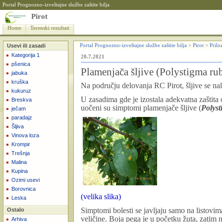
Portal Prognozno-izveštajne službe zaštite bilja
Pirot
Home
Terenski rezultati
Usevi ili zasadi
Portal Prognozno-izveštajne službe zaštite bilja
>
Pirot
>
Prilo
Kategorija 1
20.7.2021
pšenica
Plamenjača šljive (Polystigma r
jabuka
kruška
Na području delovanja RC Pirot, šljive se n
kukuruz
U zasadima gde je izostala adekvatna zaštita
Breskva
uočeni su simptomi plamenjače šljive (
Polys
ječam
paradajz
Šljiva
Vinova loza
Krompir
Trešnja
Malina
Kupina
Ozimi usevi
Borovnica
(velika slika)
Leska
Simptomi bolesti se javljaju samo na listovima
Ostalo
veličine. Boja pega je u početku žuta, zatim n
Arhiva