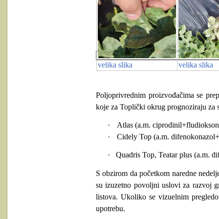
velika slika
velika slika
Poljoprivrednim proizvođačima se prep
koje za Toplički okrug prognoziraju za 
·
Atlas (a.m. ciprodinil+fludioksonil
·
Cidely Top (a.m. difenokonazol+c
·
Quadris Top, Teatar plus (a.m. dif
S obzirom da početkom naredne nedelje
su izuzetno povoljni uslovi za razvoj g
listova. Ukoliko se vizuelnim pregledo
upotrebu.