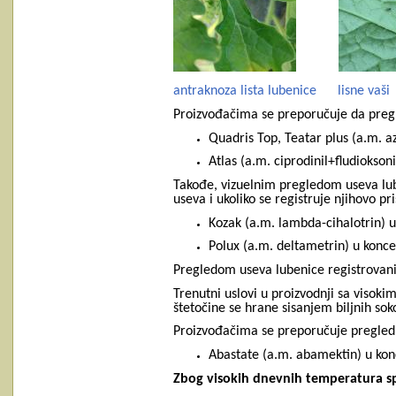
antraknoza lista lubenice
lisne vaši
Proizvođačima se preporučuje da pregl
Quadris Top, Teatar plus (a.m. az
Atlas (a.m. ciprodinil+fludiokson
Takođe, vizuelnim pregledom useva luben
useva i ukoliko se registruje njihovo p
Kozak (a.m. lambda-cihalotrin) u 
Polux (a.m. deltametrin) u konce
Pregledom useva lubenice registrovani
Trenutni uslovi u proizvodnji sa vis
štetočine se hrane sisanjem biljnih soko
Proizvođačima se preporučuje pregled u
Abastate (a.m. abamektin) u kon
Zbog visokih dnevnih temperatura s