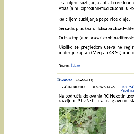
- sa ciljem suzbijanja antraknoze lubeni
Atlas (a.m. ciprodinil+fludioksonil) u 
-sa ciljem suzbijanja pepelnice dinje:
Sercadis plus (a.m. fluksapiroksad+dif
Ortiva top (a.m. azoksistrobin+difenokon
Ukoliko se pregledom useva
ne regi
materije kaptan (Merpan 48 SC) u količi
Region:
Šabac
Created
: 6.6.2023
‎(1)
Zaštita lubenice
6.6.2023 13:38
Lisne vaš
Pepelnic
Na području delovanja RC Negotin usevi
razvijeno 9 i više listova na glavnom 