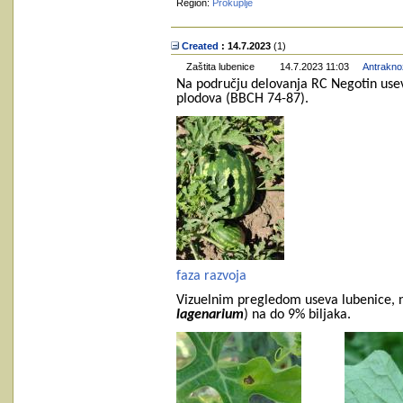
Region:
Prokuplje
Created
: 14.7.2023
‎(1)
Zaštita lubenice
14.7.2023 11:03
Antraknoz
Na području delovanja RC Negotin usevi
plodova (BBCH 74-87).
faza razvoja
Vizuelnim pregledom useva lubenice, n
lagenarium
) na do 9% biljaka.