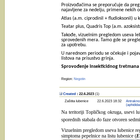
Proizvođačima se preporučuje da pregl
najavljene za nedelju, primene nekih o
Atlas (a.m. ciprodinil + fludioksonil) u 
Teatar plus, Quadris Top (a.m. azoksist
Takođe, vizuelnim pregledom useva lebe
sprovedenih mera. Tamo gde se pregledo
za upotrebu.
U narednom periodu se očekuje i pojava
listova na prisustvo grinja.
Sprovođenje insekticidnog tretmana 
Region:
Negotin
Created
: 22.6.2023
‎(1)
Zaštita lubenice
22.6.2023 18:32
Antraknoz
(aphidida
Na teritoriji Topličkog okruga, usevi l
sporednih stabala do faze otvoren sed
Vizuelnim pregledom useva lubenice reg
simptoma pepelnice na listu lubenice (
E