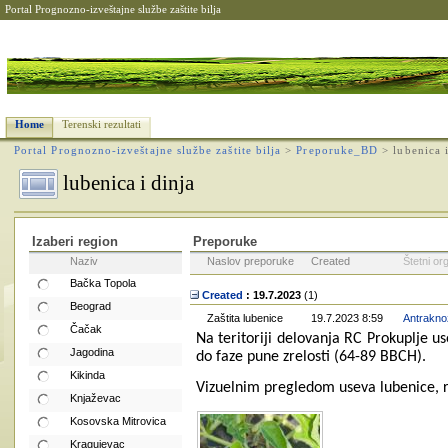
Portal Prognozno-izveštajne službe zaštite bilja
Home
Terenski rezultati
Portal Prognozno-izveštajne službe zaštite bilja
>
Preporuke_BD
>
lubenica 
lubenica i dinja
Izaberi region
Preporuke
Naziv
Naslov preporuke
Created
Štetni or
Bačka Topola
Created
: 19.7.2023
‎(1)
Beograd
Zaštita lubenice
19.7.2023 8:59
Antraknoz
Čačak
Na teritoriji delovanja RC Prokuplje us
Jagodina
do faze pune zrelosti (64-89 BBCH).
Kikinda
Vizuelnim pregledom useva lubenice, r
Knjaževac
Kosovska Mitrovica
Kragujevac