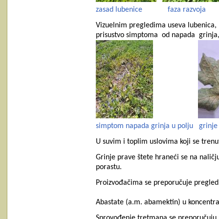
zasad lubenice
faza razvoja
Vizuelnim pregledima useva lubenica, 
prisustvo simptoma od napada grinja
simptom napada grinja u polju
grinje
U suvim i toplim uslovima koji se tren
Grinje prave štete hraneći se na naličju
porastu.
Proizvođačima se preporučuje pregled u
Abastate (a.m. abamektin) u koncentrac
Sprovođenje tretmana se preporučuju