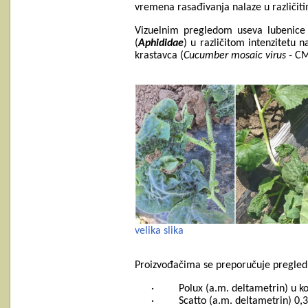
vremena rasađivanja nalaze
u različi
Vizuelnim pregledom useva lubenice 
(
Aphididae
) u različitom intenzitetu 
krastavca (
Cucumber mosaic virus -
CM
velika slika
Proizvođačima se preporučuje pregled u
· Polux (a.m. deltametrin) u kon
· Scatto (a.m. deltametrin) 0,3- 0