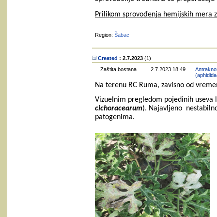
Prilikom sprovođenja hemijskih mera za
Region:
Šabac
Created
: 2.7.2023
‎(1)
Zaštita bostana
2.7.2023 18:49
Antraknoz
(aphidida
Na terenu RC Ruma, zavisno od vremena
Vizuelnim pregledom pojedinih useva l
cichoracearum
). Najavljeno nestabiln
patogenima.