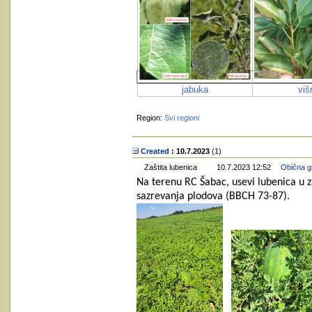
jabuka
viš
Region:
Svi regioni
Created
: 10.7.2023
‎(1)
Zaštita lubenica
10.7.2023 12:52
Obična gr
Na terenu RC Šabac, usevi lubenica u z
sazrevanja plodova (BBCH 73-87).