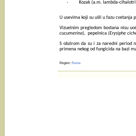
· Kozak (a.m. lambda-cihalotrin)
U usevima koji su ušli u fazu cvetanja
Vizuelnim pregledom bostana nisu uoče
cucumerina
), pepelnica
(Erysiphe cic
S obzirom da su i za naredni period n
primena nekog od fungicida na bazi ma
Region:
Ruma