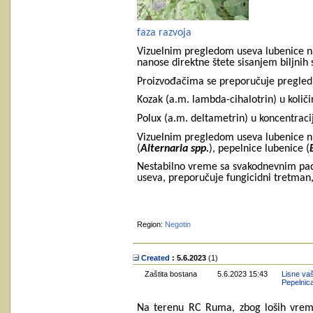
faza razvoja
Vizuelnim pregledom useva lubenice na 
nanose direktne štete sisanjem biljnih 
Proizvođačima se preporučuje pregled us
Kozak (a.m. lambda-cihalotrin) u količin
Polux (a.m. deltametrin) u koncentraci
Vizuelnim pregledom useva lubenice ni
(
Alternaria spp.
), pepelnice lubenice (
Nestabilno vreme sa svakodnevnim p
useva, preporučuje fungicidni tretman,
Region:
Negotin
Created
: 5.6.2023
‎(1)
Zaštita bostana
5.6.2023 15:43
Lisne vaš
Pepelnic
Na terenu RC Ruma, zbog loših vreme