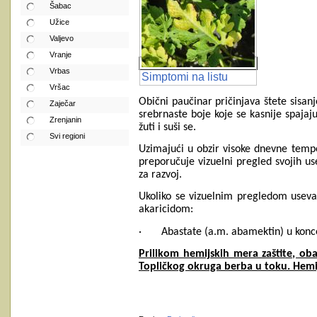
Šabac
Užice
Valjevo
Vranje
Vrbas
Simptomi na listu
Vršac
Obični paučinar pričinjava štete sisanj
Zaječar
srebrnaste boje koje se kasnije spaja
Zrenjanin
žuti i suši se.
Svi regioni
Uzimajući u obzir visoke dnevne tempe
preporučuje vizuelni pregled svojih u
za razvoj.
Ukoliko se vizuelnim pregledom useva
akaricidom:
·
Abastate (a.m. abamektin) u konce
Prilikom hemijskih mera zaštite, ob
Topličkog okruga berba u toku. Hemij