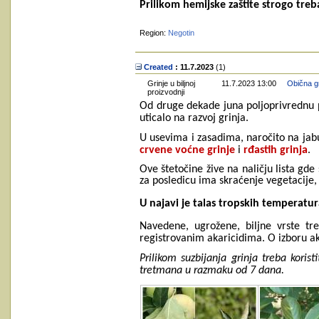
Prilikom hemijske zaštite strogo tre
Region:
Negotin
Created
: 11.7.2023
‎(1)
Grinje u biljnoj
11.7.2023 13:00
Obična gr
proizvodnji
Od druge dekade juna poljoprivrednu pr
uticalo na razvoj grinja.
U usevima i zasadima, naročito na jabuci
crvene voćne grinje
i
rđastih grinja
.
Ove štetočine žive na naličju lista gde
za posledicu ima skraćenje vegetacije, 
U najavi je talas tropskih temperatu
Navedene, ugrožene, biljne vrste tre
registrovanim akaricidima. O izboru a
Prilikom suzbijanja grinja treba koris
tretmana u razmaku od 7 dana.