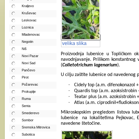
Kraljevo
Kruševac
Leskovac
Loznica
Mladenovac
Negotin
velika slika
Niš
Proizvodnja lubenice u Topličkom ok
Novi Pazar
navodnjavanje. Prilikom konstantnog 
Novi Sad
(
Colletotrichum lagenarium
).
Pančevo
U cilju zaštite lubenice od navedenog
Pirot
·
Cidely top (a.m. difenokonazol +
Požarevac
·
Quardis top (a.m. azoksistrobin +
Prokuplje
·
Teatar plus (a.m. azoksistrobin +
Ruma
·
Atlas (a.m. ciprodinil+fludiokson
Senta
Mikroskopskim pregledom listova lube
Smederevo
lubenice
na lokalitetima Pejkovac, 
Sombor
navedene štetočine.
Sremska Mitrovica
Subotica