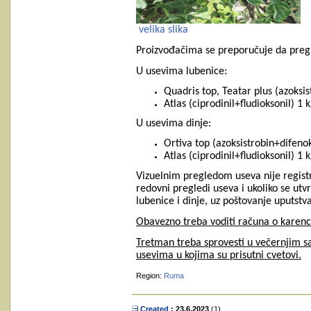
velika slika
Proizvođačima se preporučuje da pregle
U usevima lubenice:
Quadris top, Teatar plus (azoksis
Atlas (ciprodinil+fludioksonil) 1 
U usevima dinje:
Ortiva top (azoksistrobin+difenok
Atlas (ciprodinil+fludioksonil) 1 
Vizuelnim pregledom useva nije registr
redovni pregledi useva i ukoliko se utv
lubenice i dinje, uz poštovanje uputstv
Obavezno treba voditi računa o karenc
Tretman treba sprovesti u večernjim sa
usevima u kojima su prisutni cvetovi.
Region:
Ruma
Created
: 23.6.2023
‎(1)