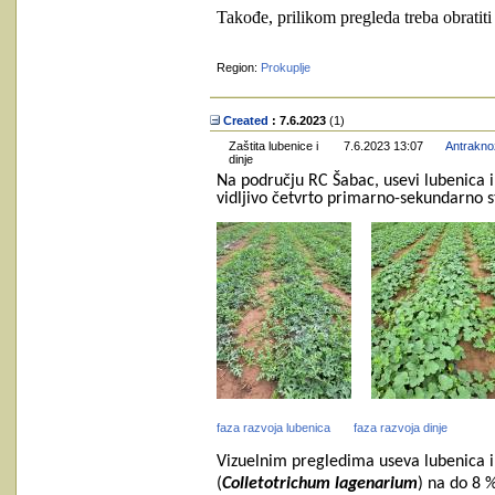
Takođe, prilikom pregleda treba obratiti 
Region:
Prokuplje
Created
: 7.6.2023
‎(1)
Zaštita lubenice i
7.6.2023 13:07
Antraknoz
dinje
Na području RC Šabac, usevi lubenica i 
vidljivo četvrto primarno-sekundarno s
faza razvoja lubenica
faza razvoja dinje
Vizuelnim pregledima useva lubenica i 
(
Colletotrichum lagenarium
) na do 8 