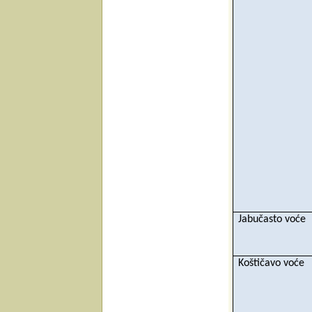
Jabučasto voće
Koštičavo voće