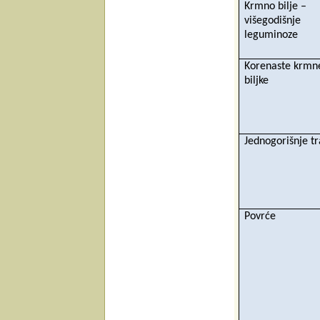
Krmno bilje –
višegodišnje
leguminoze
Korenaste krmn
biljke
Jednogorišnje t
Povrće