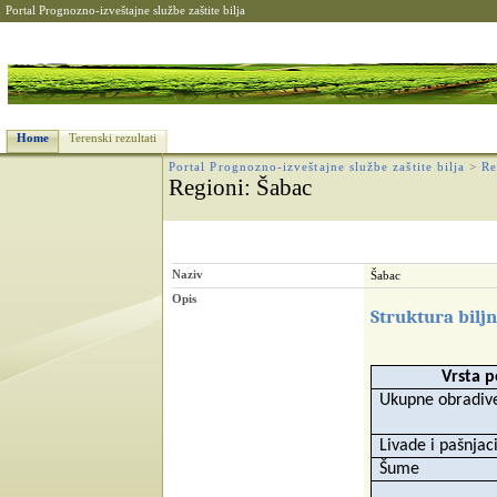
Portal Prognozno-izveštajne službe zaštite bilja
Home
Terenski rezultati
Portal Prognozno-izveštajne službe zaštite bilja
>
Re
Regioni
: Šabac
Naziv
Šabac
Opis
Struktura bilj
Vrsta p
Ukupne obradive
Livade i pašnjac
Šume