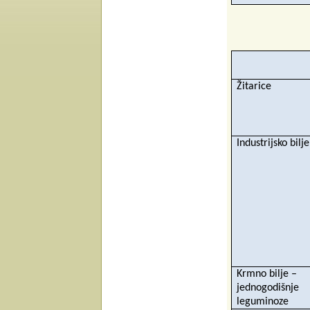
Žitarice
Industrijsko bilje
Krmno bilje –
jednogodišnje
leguminoze