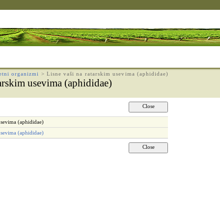
etni organizmi
>
Lisne vaši na ratarskim usevima (aphididae)
tarskim usevima (aphididae)
 usevima (aphididae)
usevima (aphididae)