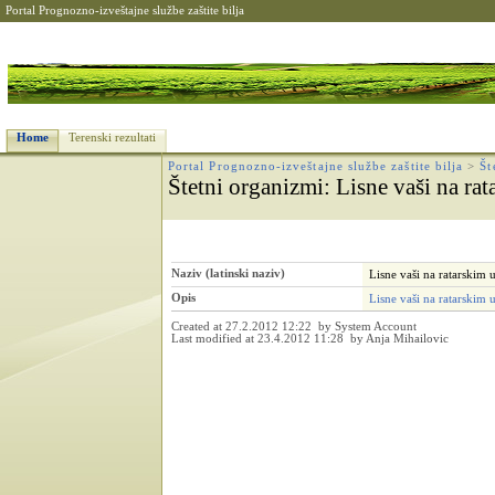
Portal Prognozno-izveštajne službe zaštite bilja
Home
Terenski rezultati
Portal Prognozno-izveštajne službe zaštite bilja
>
Št
Štetni organizmi
: Lisne vaši na ra
Naziv (latinski naziv)
Lisne vaši na ratarskim
Opis
Lisne vaši na ratarskim 
Created at 27.2.2012 12:22 by System Account
Last modified at 23.4.2012 11:28 by Anja Mihailovic