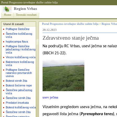
Portal Prognozno-izveštajne službe zaštite bilja
Region Vrbas
Home
Terenski rezultati
Usevi ili zasadi
Portal Prognozno-izveštajne službe zaštite bilja
>
Region Vrba
Polifagne štetočine
20.12.2023
Štetočine koštičavog
Zdravstveno stanje ječma
voća
hoplocampa flava
Na području RC Vrbas, usevi ječma se nalaze
Polifagne štetočine
jabučastog i koštičavog
voća
(BBCH 21-22).
Viroze koštičavog voća
Bakterioze koštičavog
voća
Polifagne štetočine
ratarsko-povrtarskih
useva
Bolesti strnih žita
Bolesti šećerne repe
Štetočine jabučastog
voća
usev ječma
Štetočine strnih žita
Predatori insekata
Vizuelnim pregledom useva ječma, na nekoli
Bolesti koštičavog voća
Štetočine strnih žita
pegavosti lista ječma (
Pyrenophora teres)
,
Štetočine ratarsko-