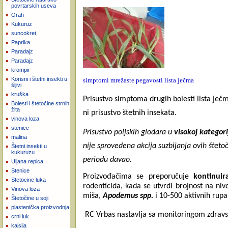
povrtarskih useva
Orah
Kukuruz
suncokret
Paprika
Paradajz
Paradajz
krompir
Korisni i štetni insekti u
simptomi mrežaste pegavosti lista ječma
šljivi
kruška
Prisustvo simptoma drugih bolesti lista ječ
Bolesti i štetočine strnih
žita
ni prisustvo štetnih insekata.
vinova loza
stenice
Prisustvo poljskih glodara u
visokoj kategori
malina
nije sprovedena akcija suzbijanja ovih štet
Štetni insekti u
kukuruzu
periodu davao.
Uljana repica
Stenice
Proizvođačima se preporučuje
kontinui
Stetocine luka
rodenticida, kada se utvrdi brojnost na niv
Vinova loza
miša,
Apodemus spp.
i 10-500 aktivnih rupa
Štetočine u soji
plastenička proizvodnja
RC Vrbas nastavlja sa monitoringom zdravs
crni luk
kajsija