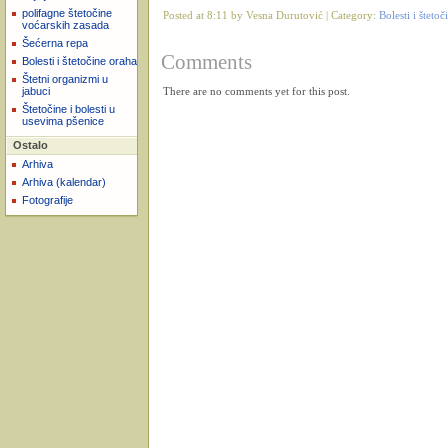
polifagne štetočine
Posted at 8:11 by Vesna Durutović | Category:
Bolesti i štetoč
voćarskih zasada
Šećerna repa
Comments
Bolesti i štetočine oraha
Štetni organizmi u
jabuci
There are no comments yet for this post.
Štetočine i bolesti u
usevima pšenice
Ostalo
Arhiva
Arhiva (kalendar)
Fotografije