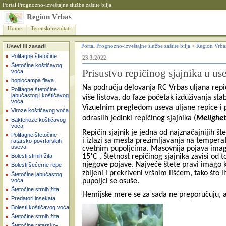
Portal Prognozno-izveštajne službe zaštite bilja
Region Vrbas
Home
Terenski rezultati
Usevi ili zasadi
Portal Prognozno-izveštajne službe zaštite bilja
>
Region Vrba
Polifagne štetočine
23.3.2022
Štetočine koštičavog
Prisustvo repičinog sjajnika u us
voća
hoplocampa flava
Na području delovanja RC Vrbas
uljana repi
Polifagne štetočine
jabučastog i koštičavog
više listova, do faze po
četak izduživanja stab
voća
Vizuelnim pregledom useva uljane repice i 
Viroze koštičavog voća
odraslih jedinki repičinog sjajnika (
Melighet
Bakterioze koštičavog
voća
Repičin sjajnik je jedna od najznačajnijih š
Polifagne štetočine
i izlazi sa mesta prezimljavanja na temperat
ratarsko-povrtarskih
useva
cvetnim pupoljcima. Masovnija pojava imag
Bolesti strnih žita
15˚C . Štetnost repičinog sjajnika zavisi od 
njegove pojave. Najveće štete pravi imago 
Bolesti šećerne repe
zbijeni i prekriveni vršnim lišćem, tako što 
Štetočine jabučastog
voća
pupoljci se osuše.
Štetočine strnih žita
Hemijske mere se za sada ne preporučuju, a
Predatori insekata
Bolesti koštičavog voća
Štetočine strnih žita
Štetočine ratarsko-