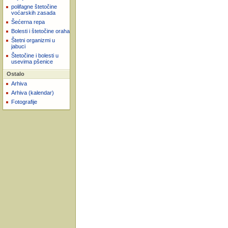
polifagne štetočine
voćarskih zasada
Šećerna repa
Bolesti i štetočine oraha
Štetni organizmi u
jabuci
Štetočine i bolesti u
usevima pšenice
Ostalo
Arhiva
Arhiva (kalendar)
Fotografije