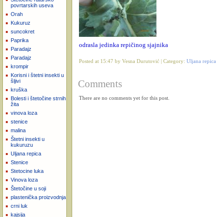
povrtarskih useva
Orah
Kukuruz
suncokret
Paprika
odrasla jedinka repičinog sjajnika
Paradajz
Paradajz
Posted at 15:47 by Vesna Durutović | Category:
Uljana repica
krompir
Korisni i štetni insekti u
Comments
šljivi
kruška
Bolesti i štetočine strnih
There are no comments yet for this post.
žita
vinova loza
stenice
malina
Štetni insekti u
kukuruzu
Uljana repica
Stenice
Stetocine luka
Vinova loza
Štetočine u soji
plastenička proizvodnja
crni luk
kajsija