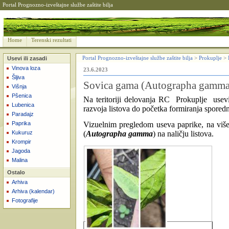
Portal Prognozno-izveštajne službe zaštite bilja
Home
Terenski rezultati
Usevi ili zasadi
Portal Prognozno-izveštajne službe zaštite bilja
>
Prokuplje
>
Vinova loza
23.6.2023
Šljiva
Sovica gama (Autographa gamma)
Višnja
Pšenica
Na teritoriji delovanja RC
Prokuplje
usev
Lubenica
razvoja listova do početka formiranja spore
Paradajz
Paprika
Vizuelnim pregledom useva paprike, na više l
Kukuruz
(
Autographa gamma
) na naličju listova.
Krompir
Jagoda
Malina
Ostalo
Arhiva
Arhiva (kalendar)
Fotografije