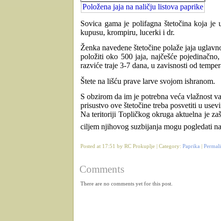
Položena jaja na naličju listova paprike
Sovica gama je polifagna štetočina koja je 
kupusu, krompiru, lucerki i dr.
Ženka navedene štetočine polaže jaja uglavno
položiti oko 500 jaja, najčešće pojedinačno
razviće traje 3-7 dana, u zavisnosti od temper
Štete na lišću prave larve svojom ishranom.
S obzirom da im je potrebna veća vlažnost va
prisustvo ove štetočine treba posvetiti u use
Na teritoriji Topličkog okruga aktuelna je zaš
ciljem njihovog suzbijanja mogu pogledati 
Posted at 17:51 by RC Prokuplje | Category:
Paprika
|
Permal
Comments
There are no comments yet for this post.