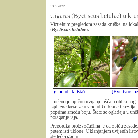
13.5.2022
Cigaraš (Byctiscus betulae) u kr
Vizuelnim pregledom zasada kruške, na lokali
(
Byctiscus betulae
).
(smotuljak lista)
(Byctiscus be
Uočeno je tipično uvijanje lišća u obliku ciga
Ispiljene larve se u smotuljku hrane i razvijaj
poprima smeđu boju. Štete se ogledaju u uništ
polaganje jaja.
Preporuka proizvođačima je da obiđu zasade,
putem isti uklone. Uklanjanjem uvijenih listov
sledećoj godini.