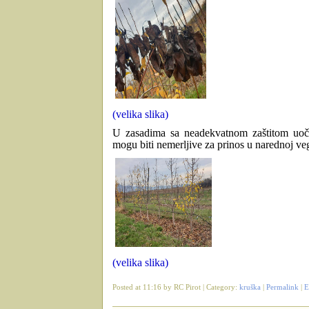
(velika slika)
U zasadima sa neadekvatnom zaštitom uočena
mogu biti nemerljive za prinos u narednoj vege
(velika slika)
Posted at 11:16 by RC Pirot | Category:
kruška
|
Permalink
|
E