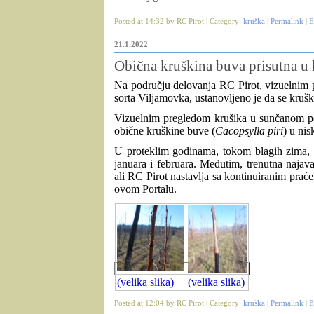
Posted at 14:32 by RC Pirot | Category:
kruška
|
Permalink
|
E
21.1.2022
Obična kruškina buva prisutna u 
Na području delovanja RC Pirot, vizuelnim p
sorta Viljamovka, ustanovljeno je da se kruš
Vizuelnim pregledom krušika u sunčanom peri
obične kruškine buve (
Cacopsylla piri
) u ni
U proteklim godinama, tokom blagih zima, z
januara i februara. Međutim, trenutna najav
ali
RC Pirot nastavlja sa kontinuiranim prać
ovom Portalu.
(velika slika)
(velika slika)
Posted at 12:04 by RC Pirot | Category:
kruška
|
Permalink
|
E