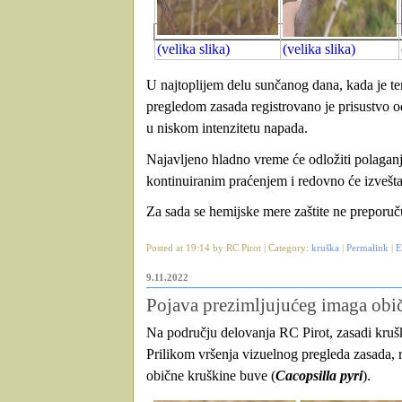
(velika slika)
(velika slika)
U najtoplijem delu sunčanog dana, kada je t
pregledom zasada registrovano je prisustvo o
u niskom intenzitetu napada.
Najavljeno hladno vreme će odložiti polaganje 
kontinuiranim praćenjem i redovno će izveštav
Za sada se hemijske mere zaštite ne preporuč
Posted at 19:14 by RC Pirot | Category:
kruška
|
Permalink
|
E
9.11.2022
Pojava prezimljujućeg imaga obi
Na području delovanja RC Pirot, zasadi krušk
Prilikom vršenja vizuelnog pregleda zasada, r
obične kruškine buve (
Cacopsilla pyri
).