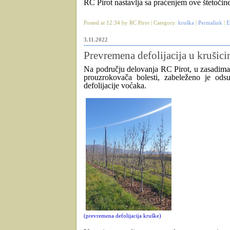
RC Pirot nastavlja sa praćenjem ove štetočine
Posted at 12:34 by RC Pirot | Category:
kruška
|
Permalink
|
E
3.11.2022
Prevremena defolijacija u kruši
Na području delovanja RC Pirot, u zasadima 
prouzrokovača bolesti, zabeleženo je od
defolijacije voćaka.
(prevremena defolijacija kruške)