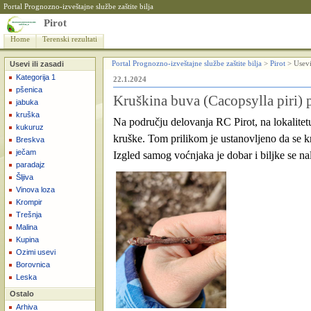
Portal Prognozno-izveštajne službe zaštite bilja
Pirot
Home
Terenski rezultati
Usevi ili zasadi
Portal Prognozno-izveštajne službe zaštite bilja
>
Pirot
>
Usevi
Kategorija 1
22.1.2024
pšenica
Kruškina buva (Cacopsylla piri) 
jabuka
kruška
Na području delovanja RC Pirot, na lokalitet
kukuruz
kruške. Tom prilikom je ustanovljeno da se 
Breskva
ječam
Izgled samog voćnjaka je dobar i biljke se na
paradajz
Šljiva
Vinova loza
Krompir
Trešnja
Malina
Kupina
Ozimi usevi
Borovnica
Leska
Ostalo
Arhiva