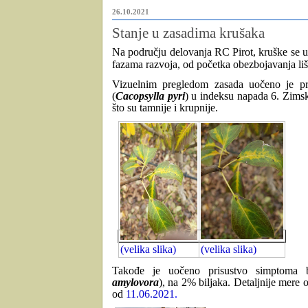
26.10.2021
Stanje u zasadima krušaka
Na području delovanja RC Pirot, kruške se u z
fazama razvoja, od početka obezbojavanja li
Vizuelnim pregledom zasada uočeno je pr
(
Cacopsylla pyri
) u indeksu napada 6. Zimsk
što su tamnije i krupnije.
(velika slika)
(velika slika)
Takođe je uočeno prisustvo simptoma b
amylovora
), na 2% biljaka. Detaljnije mere 
od
11.06.2021
.