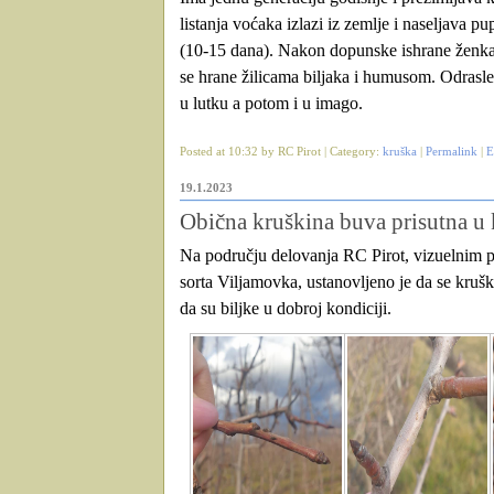
listanja voćaka izlazi iz zemlje i naseljava p
(10-15 dana). Nakon dopunske ishrane ženka p
se hrane žilicama biljaka i humusom. Odrasle
u lutku a potom i u imago.
Posted at 10:32 by RC Pirot | Category:
kruška
|
Permalink
|
E
19.1.2023
Obična kruškina buva prisutna u 
Na području delovanja RC Pirot, vizuelnim pr
sorta Viljamovka, ustanovljeno je da se kruš
da su biljke u dobroj kondiciji.