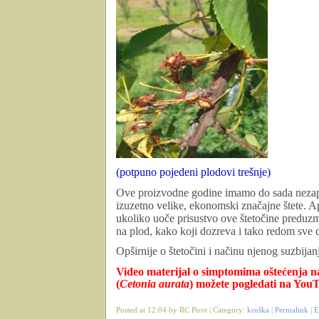
(potpuno pojedeni plodovi trešnje)
Ove proizvodne godine imamo do sada nezap
izuzetno velike, ekonomski značajne štete. A
ukoliko uoče prisustvo ove štetočine preduz
na plod, kako koji dozreva i tako redom sve 
Opširnije o štetočini i načinu njenog suzbija
Video materijal o simptomima oštećenja n
(
Cetonia aurata
)
možete pogledati na You
Posted at 12:04 by RC Pirot | Category:
kruška
|
Permalink
|
E