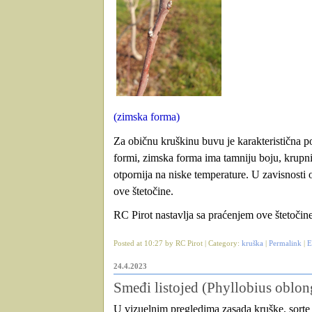
(zimska forma)
Za običnu kruškinu buvu je karakteristična p
formi, zimska forma ima tamniju boju, krupni
otpornija na niske temperature. U zavisnosti 
ove štetočine.
RC Pirot nastavlja sa praćenjem ove štetočine
Posted at 10:27 by RC Pirot | Category:
kruška
|
Permalink
|
E
24.4.2023
Smeđi listojed (Phyllobius oblon
U vizuelnim pregledima zasada kruške, sorte 