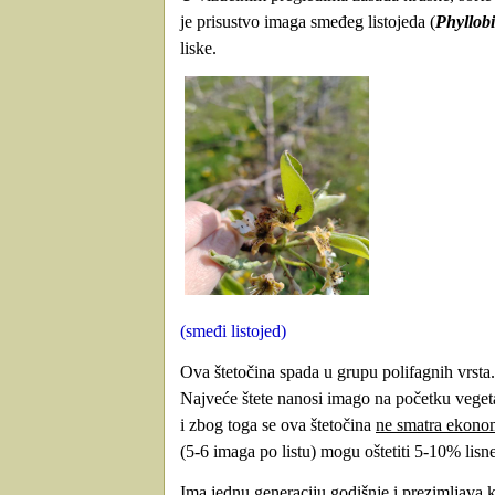
je prisustvo imaga smeđeg listojeda (
Phyllob
liske.
(smeđi listojed)
Ova štetočina spada u grupu polifagnih vrsta. 
Najveće štete nanosi imago na početku vegeta
i zbog toga se ova štetočina
ne smatra ekono
(5-6 imaga po listu) mogu oštetiti 5-10% lisn
Ima jednu generaciju godišnje i prezimljava 