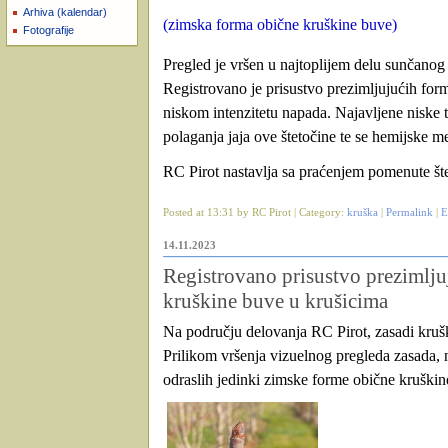
Arhiva (kalendar)
(zimska forma obične kruškine buve)
Fotografije
Pregled je vršen u najtoplijem delu sunčanog 
Registrovano je prisustvo prezimljujućih form
niskom intenzitetu napada. Najavljene niske 
polaganja jaja ove štetočine te se hemijske m
RC Pirot nastavlja sa praćenjem pomenute šte
Posted at 13:31 by RC Pirot | Category:
kruška
|
Permalink
|
E
14.11.2023
Registrovano prisustvo prezimlju
kruškine buve u krušicima
Na području delovanja RC Pirot, zasadi krušk
Prilikom vršenja vizuelnog pregleda zasada, n
odraslih jedinki zimske forme obične kruškin