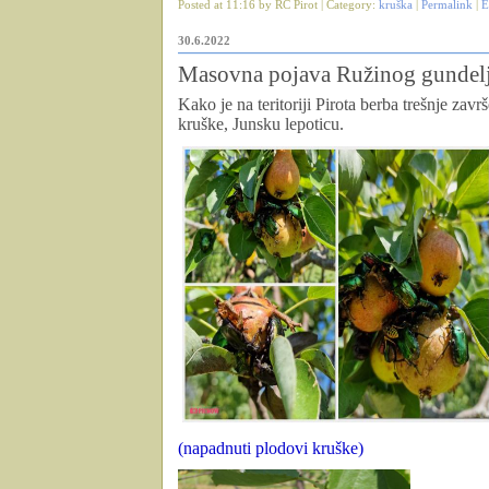
Posted at 11:16 by RC Pirot | Category:
kruška
|
Permalink
|
E
30.6.2022
Masovna pojava Ružinog gundel
Kako je na teritoriji Pirota berba trešnje zav
kruške, Junsku lepoticu.
(napadnuti plodovi kruške)