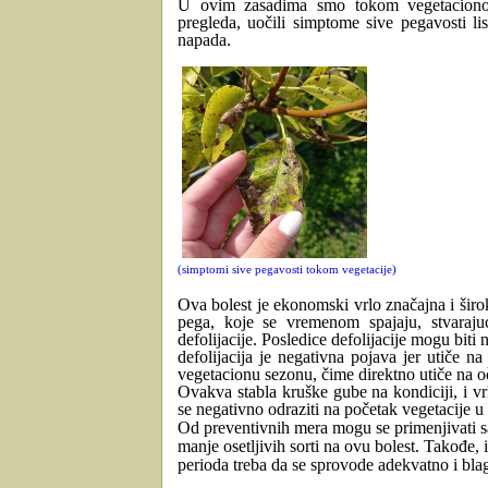
U ovim zasadima smo tokom vegetacionog
pregleda, uočili simptome sive pegavosti lis
napada.
(simptomi sive pegavosti tokom vegetacije)
Ova bolest je ekonomski vrlo značajna i širok
pega, koje se vremenom spajaju, stvaraj
defolijacije. Posledice defolijacije mogu biti
defolijacija je negativna pojava jer utiče 
vegetacionu sezonu, čime direktno utiče na o
Ovakva stabla kruške gube na kondiciji, i v
se negativno odraziti na početak vegetacije u
Od preventivnih mera mogu se primenjivati sak
manje osetljivih sorti na ovu bolest. Takođe,
perioda treba da se sprovode adekvatno i bl