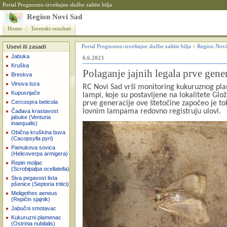
Portal Prognozno-izveštajne službe zaštite bilja
Region Novi Sad
Home
Terenski rezultati
Usevi ili zasadi
Portal Prognozno-izveštajne službe zaštite bilja
>
Region Novi
Jabuka
6.6.2023
Kruška
Polaganje jajnih legala prve gen
Breskva
Vinova loza
RC Novi Sad vrši monitoring kukuruznog pl
Kupusnjače
lampi, koje su postavljene na lokalitete Glož
Cercospra beticola
prve generacije ove štetočine započeo je t
lovnim lampama redovno registruju ulovi.
Čađava krastavost
jabuke (Venturia
inaequalis)
Obična kruškina buva
(Cacopsylla pyri)
Pamukova sovica
(Helicoverpa armigera)
Repin moljac
(Scrobipalpa ocellatella)
Siva pegavost lista
pšenice (Septoria tritici)
Meligethes aeneus
(Repičin sjajnik)
Jabučni smotavac
Kukuruzni plamenac
(Ostrinia nubilalis)