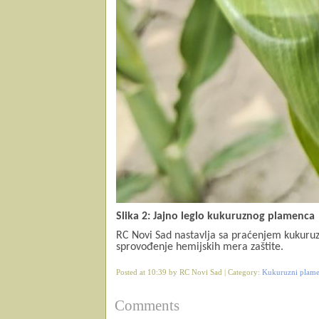
Slika 2: Jajno leglo kukuruznog plamenca
RC Novi Sad nastavlja sa praćenjem kukuruz
sprovođenje hemijskih mera zaštite.
Posted at 10:39 by RC Novi Sad | Category:
Kukuruzni plamen
Comments