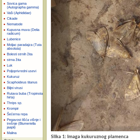
Sovica gama
(Autographa gamma)
Vaši (Aphididae)
Cikade
Nematode
Kupusna muva (Delia
radicum)
Lubenice
Moljac paradajza (Tuta
absoluta)
Bolesti strnih žita
strna žita
Luk
Poljoprivredni usevi
Kukuruz
Scaphoideus titanus
Biljni virusi
Rutava buba (Tropinota
hirta)
Thrips sp.
Krompir
Šećerna repa
Pegavost lišća višnje i
trešnje (Blumeriella
jaapii)
Malina
Slika 1: Imaga kukuruznog plamenca