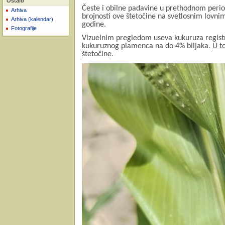
Ostalo
Česte i obilne padavine u prethodnom perio
Arhiva
brojnosti ove štetočine na svetlosnim lov
Arhiva (kalendar)
godine.
Fotografije
Vizuelnim pregledom useva kukuruza registro
kukuruznog plamenca na do 4% biljaka.
U t
štetočine
.