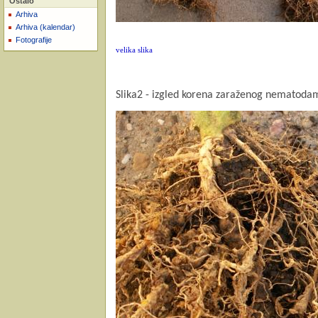
Ostalo
Arhiva
Arhiva (kalendar)
Fotografije
velika slika
Slika2 - izgled korena zaraženog nematoda