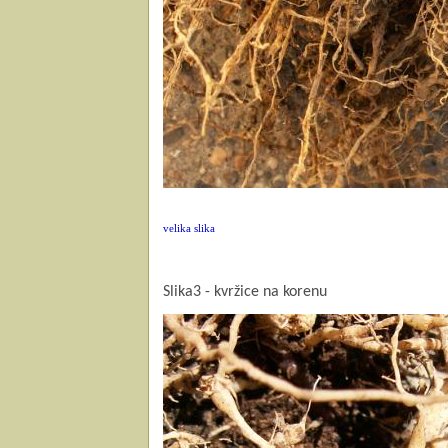
velika slika
Slika3 - kvržice na korenu