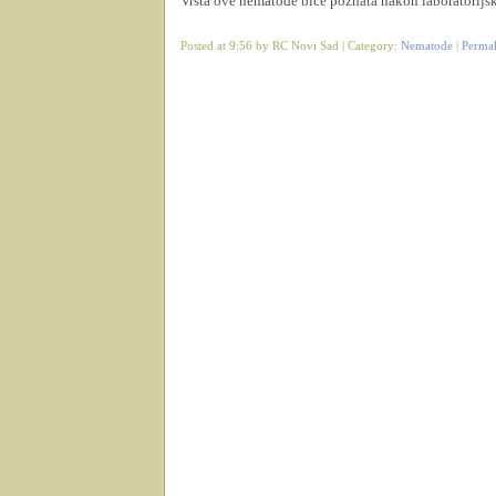
Vrsta ove nematode biće poznata nakon laboratorijsk
Posted at 9:56 by RC Novi Sad | Category:
Nematode
|
Perma