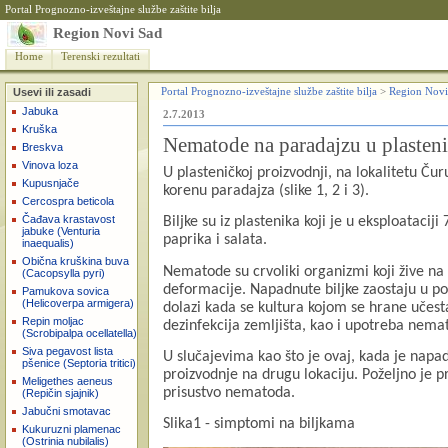
Portal Prognozno-izveštajne službe zaštite bilja
Region Novi Sad
Home
Terenski rezultati
Usevi ili zasadi
Portal Prognozno-izveštajne službe zaštite bilja
>
Region Novi
Jabuka
2.7.2013
Kruška
Nematode na paradajzu u plasten
Breskva
Vinova loza
U plasteni
čkoj proizvodnji, na lokalitetu Č
Kupusnjače
korenu paradajza (slike 1, 2 i 3).
Cercospra beticola
Čađava krastavost
Biljke su iz plastenika koji je u eksploatacij
jabuke (Venturia
paprika i salata.
inaequalis)
Obična kruškina buva
Nematode su crvoliki organizmi koji žive na 
(Cacopsylla pyri)
deformacije. Napadnute biljke zaostaju u p
Pamukova sovica
(Helicoverpa armigera)
dolazi kada se kultura kojom se hrane učesta
Repin moljac
dezinfekcija zemljišta, kao i upotreba nema
(Scrobipalpa ocellatella)
Siva pegavost lista
U slučajevima kao što je ovaj, kada je napa
pšenice (Septoria tritici)
proizvodnje na drugu lokaciju. Poželjno je p
Meligethes aeneus
prisustvo nematoda.
(Repičin sjajnik)
Jabučni smotavac
Slika1 - simptomi na biljkama
Kukuruzni plamenac
(Ostrinia nubilalis)