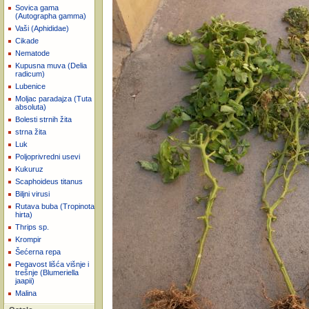
Sovica gama
(Autographa gamma)
Vaši (Aphididae)
Cikade
Nematode
Kupusna muva (Delia
radicum)
Lubenice
Moljac paradajza (Tuta
absoluta)
Bolesti strnih žita
strna žita
Luk
Poljoprivredni usevi
Kukuruz
Scaphoideus titanus
Biljni virusi
Rutava buba (Tropinota
hirta)
Thrips sp.
Krompir
Šećerna repa
Pegavost lišća višnje i
trešnje (Blumeriella
jaapii)
Malina