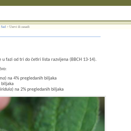
 Sad
>
Usevi ili zasadi
 u fazi od tri do četiri lista razvijena (BBCH 13-14).
tvo:
mma
) na 4% pregledanih biljaka
 biljaka
iridula
) na 2% pregledanih biljaka