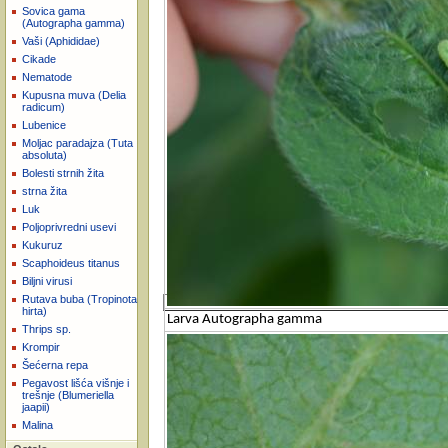
Sovica gama
(Autographa gamma)
Vaši (Aphididae)
Cikade
Nematode
Kupusna muva (Delia
radicum)
Lubenice
Moljac paradajza (Tuta
absoluta)
Bolesti strnih žita
strna žita
Luk
Poljoprivredni usevi
Kukuruz
Scaphoideus titanus
Biljni virusi
Rutava buba (Tropinota
hirta)
Larva Autographa gamma
Thrips sp.
Krompir
Šećerna repa
Pegavost lišća višnje i
trešnje (Blumeriella
jaapii)
Malina