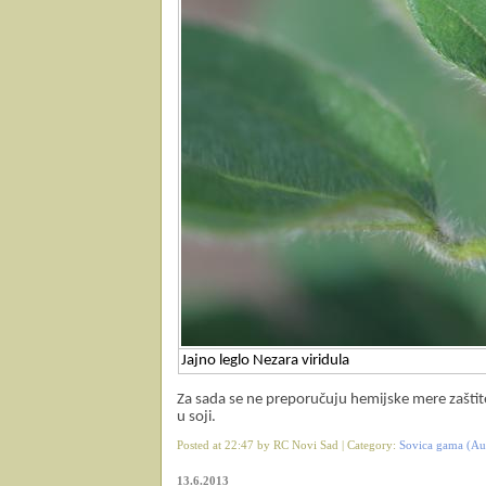
Jajno leglo Nezara viridula
Za sada se ne preporučuju hemijske mere zaštit
u soji.
Posted at 22:47 by RC Novi Sad | Category:
Sovica gama (A
13.6.2013