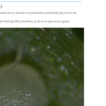
)
tatovano je prisustvo pojedinačno položenih jaja sovica na
veličanje 80x) utvrđeno je da su to jaja sovice gama.