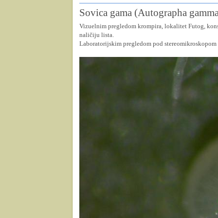
Sovica gama (Autographa gamma
Vizuelnim pregledom krompira, lokalitet Futog, kons
naličiju lista.
Laboratorijskim pregledom pod stereomikroskopom (u