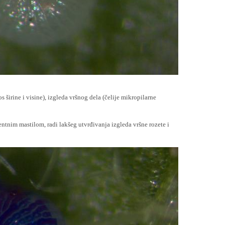
 širine i visine), izgleda vršnog dela (čelije mikropilarne
ntnim mastilom, radi lakšeg utvrđivanja izgleda vršne rozete i