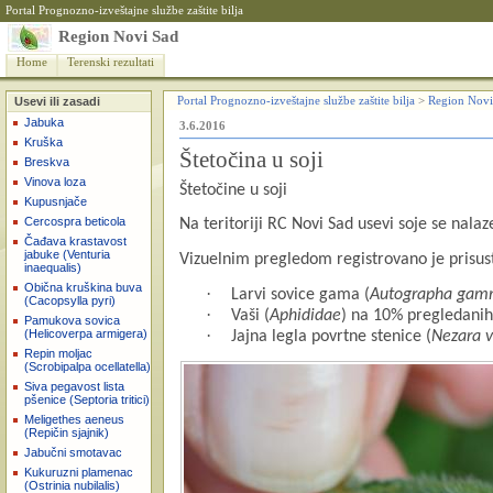
Portal Prognozno-izveštajne službe zaštite bilja
Region Novi Sad
Home
Terenski rezultati
Usevi ili zasadi
Portal Prognozno-izveštajne službe zaštite bilja
>
Region Novi
Jabuka
3.6.2016
Kruška
Štetočina u soji
Breskva
Vinova loza
Štetočine u soji
Kupusnjače
Cercospra beticola
Na teritoriji RC Novi Sad usevi soje se nalaze
Čađava krastavost
jabuke (Venturia
Vizuelnim pregledom registrovano je prisus
inaequalis)
Obična kruškina buva
·
Larvi sovice gama (
Autographa ga
(Cacopsylla pyri)
·
Vaši (
Aphididae
) na 10% pregledanih
Pamukova sovica
·
(Helicoverpa armigera)
Jajna legla povrtne stenice (
Nezara v
Repin moljac
(Scrobipalpa ocellatella)
Siva pegavost lista
pšenice (Septoria tritici)
Meligethes aeneus
(Repičin sjajnik)
Jabučni smotavac
Kukuruzni plamenac
(Ostrinia nubilalis)