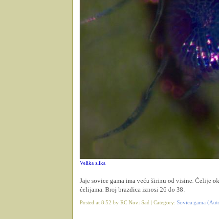
Velika slika
Jaje sovice gama ima veću širinu od visine. Ćelije ok
ćelijama. Broj brazdica iznosi 26 do 38.
Posted at 8:52 by RC Novi Sad | Category:
Sovica gama (Au