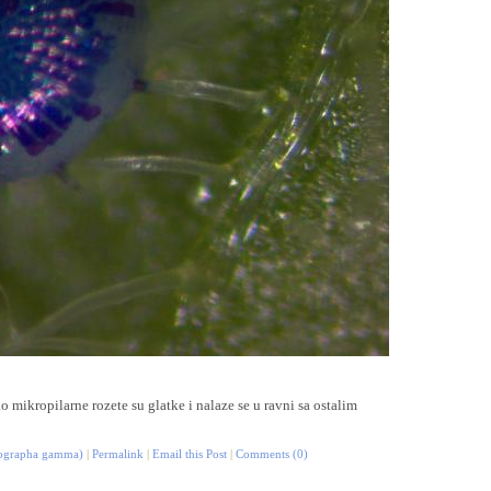
o mikropilarne rozete su glatke i nalaze se u ravni sa ostalim
tographa gamma)
|
Permalink
|
Email this Post
|
Comments (0)