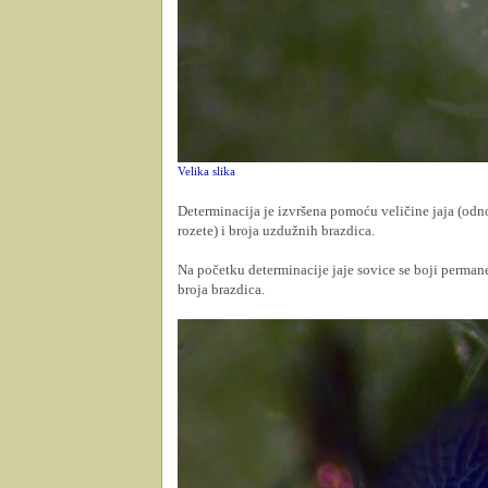
Velika slika
Determinacija je izvršena pomoću veličine jaja (odnos
rozete) i broja uzdužnih brazdica.
Na početku determinacije jaje sovice se boji permane
broja brazdica.