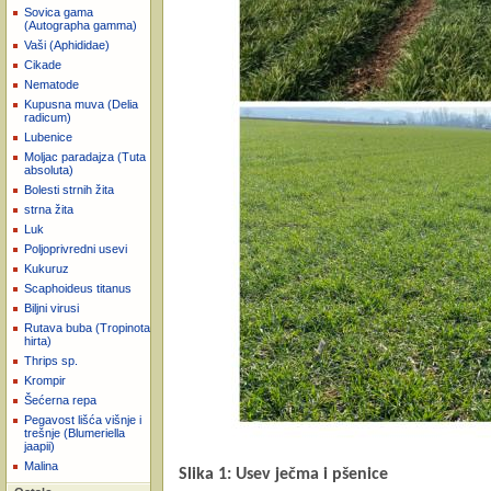
Sovica gama
(Autographa gamma)
Vaši (Aphididae)
Cikade
Nematode
Kupusna muva (Delia
radicum)
Lubenice
Moljac paradajza (Tuta
absoluta)
Bolesti strnih žita
strna žita
Luk
Poljoprivredni usevi
Kukuruz
Scaphoideus titanus
Biljni virusi
Rutava buba (Tropinota
hirta)
Thrips sp.
Krompir
Šećerna repa
Pegavost lišća višnje i
trešnje (Blumeriella
jaapii)
Malina
Slika 1: Usev ječma i pšenice