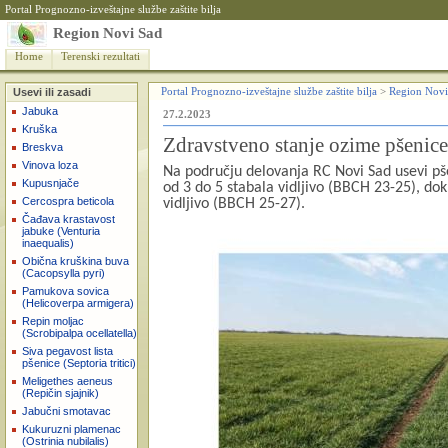
Portal Prognozno-izveštajne službe zaštite bilja
Region Novi Sad
Home
Terenski rezultati
Usevi ili zasadi
Portal Prognozno-izveštajne službe zaštite bilja
>
Region Novi
Jabuka
27.2.2023
Kruška
Zdravstveno stanje ozime pšenice
Breskva
Vinova loza
Na području delovanja RC Novi Sad usevi pše
Kupusnjače
od 3 do 5 stabala vidljivo (BBCH 23-25), dok
Cercospra beticola
vidljivo (BBCH 25-27).
Čađava krastavost
jabuke (Venturia
inaequalis)
Obična kruškina buva
(Cacopsylla pyri)
Pamukova sovica
(Helicoverpa armigera)
Repin moljac
(Scrobipalpa ocellatella)
Siva pegavost lista
pšenice (Septoria tritici)
Meligethes aeneus
(Repičin sjajnik)
Jabučni smotavac
Kukuruzni plamenac
(Ostrinia nubilalis)