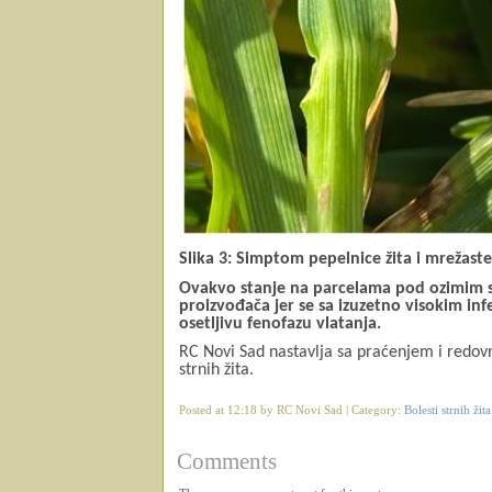
Slika 3: Simptom pepelnice žita i mrežaste
Ovakvo stanje na parcelama pod ozimim s
proizvođača jer se sa izuzetno visokim in
osetljivu fenofazu vlatanja.
RC Novi Sad nastavlja sa praćenjem i redo
strnih žita.
Posted at 12:18 by RC Novi Sad | Category:
Bolesti strnih žita
Comments