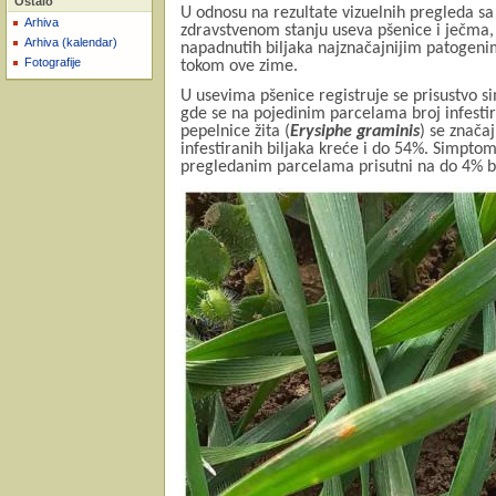
Ostalo
U
odnosu na rezultate vizuelnih pregleda sa
Arhiva
zdravstvenom stanju useva pšenice i ječma,
Arhiva (kalendar)
napadnutih biljaka najznačajnijim patogenim
Fotografije
tokom ove zime.
U usevima pšenice registruje se prisustvo s
gde se na pojedinim parcelama broj infestir
pepelnice žita (
Erysiphe graminis
) se znača
infestiranih biljaka kreće i do 54%. Simpto
pregledanim parcelama prisutni na do 4% bi