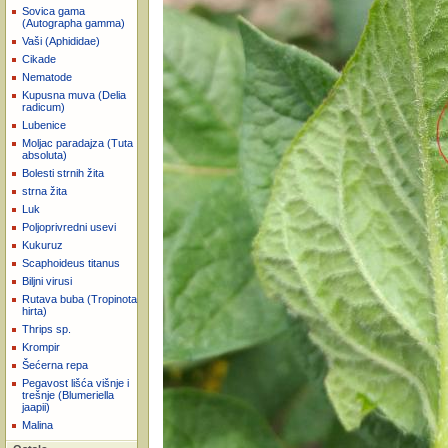
Sovica gama
(Autographa gamma)
Vaši (Aphididae)
Cikade
Nematode
Kupusna muva (Delia
radicum)
Lubenice
Moljac paradajza (Tuta
absoluta)
Bolesti strnih žita
strna žita
Luk
Poljoprivredni usevi
Kukuruz
Scaphoideus titanus
Biljni virusi
Rutava buba (Tropinota
hirta)
Thrips sp.
Krompir
Šećerna repa
Pegavost lišća višnje i
trešnje (Blumeriella
jaapii)
Malina