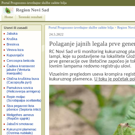
Portal Prognozno-izveštajne službe zaštite bilja
Region Novi Sad
Home
Terenski rezultati
Usevi ili zasadi
Portal Prognozno-izveštajne službe zaštite bilja
>
Region Novi
Jabuka
24.5.2022
Kruška
Polaganje jajnih legala prve gen
Breskva
Vinova loza
RC Novi Sad vrši monitoring kukuruznog pl
Kupusnjače
lampi, koje su postavljene na lokalitete Glož
Cercospra beticola
prve generacije ove štetočine započeo je t
lovnim lampama redovno registruju ulovi.
Čađava krastavost
jabuke (Venturia
inaequalis)
Vizuelnim pregledom useva krompira registr
kukuruznog plamenca.
U toku je početak po
Obična kruškina buva
(Cacopsylla pyri)
Pamukova sovica
(Helicoverpa armigera)
Repin moljac
(Scrobipalpa ocellatella)
Siva pegavost lista
pšenice (Septoria tritici)
Meligethes aeneus
(Repičin sjajnik)
Jabučni smotavac
Kukuruzni plamenac
(Ostrinia nubilalis)