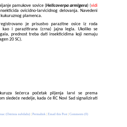
bijanje pamukove sovice (
Helicoverpa armigera
)
(
vidi
sekticida ovicidno-larvicidnog delovanja. Navedeni
ja kukuruznog plamenca.
gistrovano je prisustvo parazitne osice iz roda
ao i parazitirana (crna) jajna legla. Ukoliko se
egala, prednost treba dati
insekticidima koji nemaju
agen 20 SC).
uruza šećerca početak piljenja larvi se prema
 sledeće nedelje, kada će RC Novi Sad signalizirati
ac (Ostrinia nubilalis)
|
Permalink
|
Email this Post
|
Comments (0)