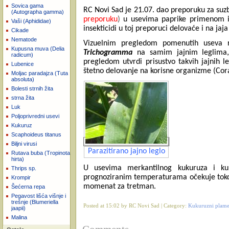
Sovica gama
RC Novi Sad je 21.07. dao preporuku za suz
(Autographa gamma)
preporuku
)
u usevima paprike primenom in
Vaši (Aphididae)
insekticidi u toj preporuci delovaće i na ja
Cikade
Nematode
Vizuelnim pregledom pomenutih useva re
Kupusna muva (Delia
Trichogramma
na samim jajnim leglima, k
radicum)
pregledom utvrdi prisustvo takvih jajnih l
Lubenice
štetno delovanje na korisne organizme (Cor
Moljac paradajza (Tuta
absoluta)
Bolesti strnih žita
strna žita
Luk
Poljoprivredni usevi
Kukuruz
Scaphoideus titanus
Biljni virusi
Parazitirano jajno leglo
Rutava buba (Tropinota
hirta)
U usevima merkantilnog kukuruza i kuk
Thrips sp.
prognoziranim temperaturama očekuje tokom
Krompir
momenat za tretman.
Šećerna repa
Pegavost lišća višnje i
trešnje (Blumeriella
Posted at 15:02 by RC Novi Sad | Category:
Kukuruzni plamen
jaapii)
Malina