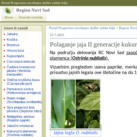
Portal Prognozno-izveštajne službe zaštite bilja
Region Novi Sad
Home
Terenski rezultati
Usevi ili zasadi
Portal Prognozno-izveštajne službe zaštite bilja
>
Region Novi
Jabuka
23.7.2021
Kruška
Polaganje jaja II generacije kuk
Breskva
Vinova loza
Na području delovanja RC Novi Sad
započ
Kupusnjače
plamenca (
Ostrinia nubilalis
).
Cercospra beticola
Vizuelnim pregledom useva paprike, merkan
Čađava krastavost
jabuke (Venturia
prisustvo jajnih legala ove štetočine na do 1
inaequalis)
Obična kruškina buva
(Cacopsylla pyri)
Pamukova sovica
(Helicoverpa armigera)
Repin moljac
(Scrobipalpa ocellatella)
Siva pegavost lista
pšenice (Septoria tritici)
Meligethes aeneus
(Repičin sjajnik)
Jabučni smotavac
Kukuruzni plamenac
Jajna legla
O. nubilalis
(Ostrinia nubilalis)