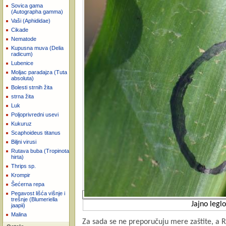
Sovica gama
(Autographa gamma)
Vaši (Aphididae)
Cikade
Nematode
Kupusna muva (Delia
radicum)
Lubenice
Moljac paradajza (Tuta
absoluta)
Bolesti strnih žita
strna žita
Luk
Poljoprivredni usevi
Kukuruz
Scaphoideus titanus
Biljni virusi
Rutava buba (Tropinota
hirta)
Thrips sp.
Krompir
Šećerna repa
Pegavost lišća višnje i
trešnje (Blumeriella
Jajno leg
jaapii)
Malina
Za sada se ne preporučuju mere zaštite, a R