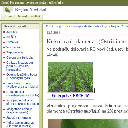
Portal Prognozno-izveštajne službe zaštite bilja
Region Novi Sad
Home
Terenski rezultati
Usevi ili zasadi
Portal Prognozno-izveštajne službe zaštite bilja
>
Region Novi
Jabuka
22.5.2018
Kruška
Kukuruzni plamenac (Ostrinia nub
Breskva
Vinova loza
Na području delovanja RC Novi Sad, usevi ku
Kupusnjače
15-18).
Cercospra beticola
Čađava krastavost
jabuke (Venturia
inaequalis)
Obična kruškina buva
(Cacopsylla pyri)
Pamukova sovica
(Helicoverpa armigera)
Repin moljac
(Scrobipalpa ocellatella)
Enterprise, BBCH 16
Siva pegavost lista
pšenice (Septoria tritici)
Vizuelnim pregledom useva kukuruza reg
Meligethes aeneus
plamenca (
Ostrinia nubilalis
) na 2% pregled
(Repičin sjajnik)
Jabučni smotavac
Kukuruzni plamenac
(Ostrinia nubilalis)