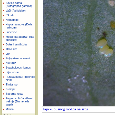
Sovica gama
(Autographa gamma)
Vaši (Aphididae)
Cikade
Nematode
Kupusna muva (Delia
radicum)
Lubenice
Moljac paradajza (Tuta
absoluta)
Bolesti strnih žita
strna žita
Luk
Poljoprivredni usevi
Kukuruz
Scaphoideus titanus
Biljni virusi
Rutava buba (Tropinota
hirta)
Thrips sp.
Krompir
Šećerna repa
Pegavost lišća višnje i
trešnje (Blumeriella
jaapii)
Malina
Jaja kupusnog moljca na listu