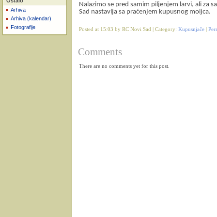
Ostalo
Nalazimo se pred samim piljenjem larvi, ali za 
Arhiva
Sad nastavlja sa praćenjem kupusnog moljca.
Arhiva (kalendar)
Fotografije
Posted at 15:03 by RC Novi Sad | Category:
Kupusnjače
|
Per
Comments
There are no comments yet for this post.