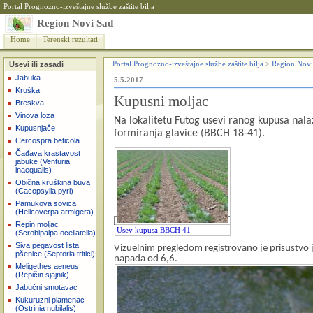
Portal Prognozno-izveštajne službe zaštite bilja
Region Novi Sad
Home
Terenski rezultati
Usevi ili zasadi
Portal Prognozno-izveštajne službe zaštite bilja
>
Region Novi
Jabuka
5.5.2017
Kruška
Kupusni moljac
Breskva
Vinova loza
Na lokalitetu Futog usevi ranog kupusa nalaz
Kupusnjače
formiranja glavice (BBCH 18-41).
Cercospra beticola
Čađava krastavost
jabuke (Venturia
inaequalis)
Obična kruškina buva
(Cacopsylla pyri)
Pamukova sovica
(Helicoverpa armigera)
Repin moljac
Usev kupusa BBCH 41
(Scrobipalpa ocellatella)
Siva pegavost lista
Vizuelnim pregledom registrovano je prisustvo 
pšenice (Septoria tritici)
napada od 6,6.
Meligethes aeneus
(Repičin sjajnik)
Jabučni smotavac
Kukuruzni plamenac
(Ostrinia nubilalis)