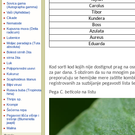
Sovica gama
Carolus
(Autographa gamma)
Tibor
Vaši (Aphididae)
Cikade
Kundera
Nematode
Boss
Kupusna muva (Delia
Azulata
radicum)
Aureus
Lubenice
Moljac paradajza (Tuta
Eduarda
absoluta)
Bolesti strnih žita
strna žita
Luk
Kod sorti kod kojih nije dostignut prag na o
Poljoprivredni usevi
za par dana. S obzirom da su na mnogim par
Kukuruz
preporučuju se hemijske mere zaštite kombi
Scaphoideus titanus
registrovanih za suzbijanje pegavosti lista 
Biljni virusi
Rutava buba (Tropinota
Pega
C. beticola
na listu
hirta)
Thrips sp.
Krompir
Šećerna repa
Pegavost lišća višnje i
trešnje (Blumeriella
jaapii)
Malina