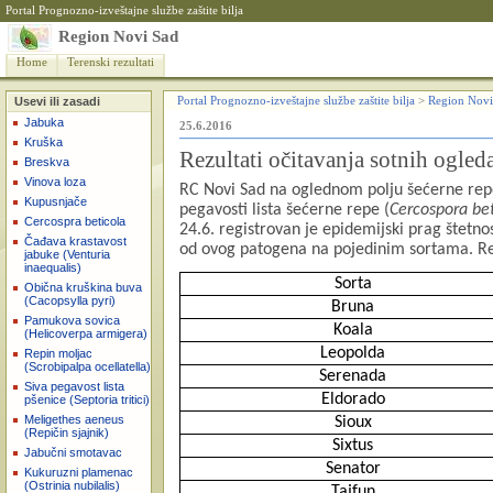
Portal Prognozno-izveštajne službe zaštite bilja
Region Novi Sad
Home
Terenski rezultati
Usevi ili zasadi
Portal Prognozno-izveštajne službe zaštite bilja
>
Region Novi
Jabuka
25.6.2016
Kruška
Rezultati očitavanja sotnih ogled
Breskva
Vinova loza
RC Novi Sad na oglednom polju šećerne repe
Kupusnjače
pegavosti lista šećerne repe (
Cercospora bet
Cercospra beticola
24.6. registrovan je epidemijski prag štet
Čađava krastavost
od ovog patogena na pojedinim sortama. Rezu
jabuke (Venturia
inaequalis)
Sorta
Obična kruškina buva
(Cacopsylla pyri)
Bruna
Pamukova sovica
Koala
(Helicoverpa armigera)
Leopolda
Repin moljac
(Scrobipalpa ocellatella)
Serenada
Siva pegavost lista
Eldorado
pšenice (Septoria tritici)
Meligethes aeneus
Sioux
(Repičin sjajnik)
Sixtus
Jabučni smotavac
Senator
Kukuruzni plamenac
(Ostrinia nubilalis)
Tajfun