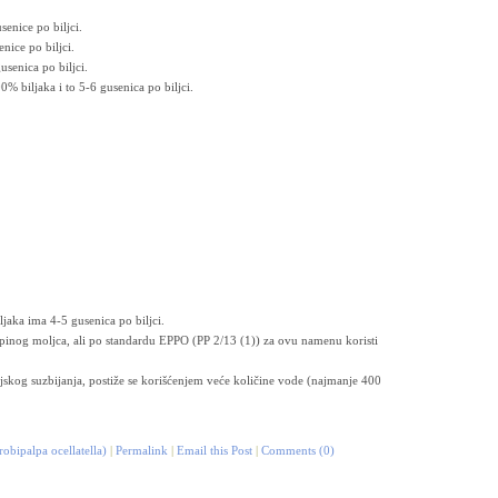
senice po biljci.
nice po biljci.
usenica po biljci.
% biljaka i to 5-6 gusenica po biljci.
jaka ima 4-5 gusenica po biljci.
repinog moljca, ali po standardu EPPO (PP 2/13 (1)) za ovu namenu koristi
jskog suzbijanja, postiže se korišćenjem veće količine vode (najmanje 400
obipalpa ocellatella)
|
Permalink
|
Email this Post
|
Comments (0)