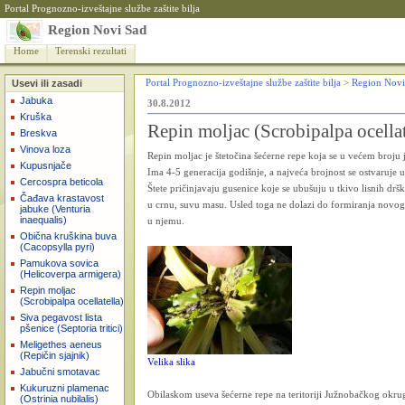
Portal Prognozno-izveštajne službe zaštite bilja
Region Novi Sad
Home
Terenski rezultati
Usevi ili zasadi
Portal Prognozno-izveštajne službe zaštite bilja
>
Region Novi
Jabuka
30.8.2012
Kruška
Repin moljac (Scrobipalpa ocellat
Breskva
Vinova loza
Repin moljac je štetočina šećerne repe koja se u većem broju 
Kupusnjače
Ima 4-5 generacija godišnje, a najveća brojnost se ostvaruje u
Cercospra beticola
Štete pričinjavaju gusenice koje se ubušuju u tkivo lisnih dršk
Čađava krastavost
u crnu, suvu masu. Usled toga ne dolazi do formiranja novog l
jabuke (Venturia
inaequalis)
u njemu.
Obična kruškina buva
(Cacopsylla pyri)
Pamukova sovica
(Helicoverpa armigera)
Repin moljac
(Scrobipalpa ocellatella)
Siva pegavost lista
pšenice (Septoria tritici)
Meligethes aeneus
(Repičin sjajnik)
Velika slika
Jabučni smotavac
Kukuruzni plamenac
Obilaskom useva šećerne repe na teritoriji Južnobačkog okru
(Ostrinia nubilalis)