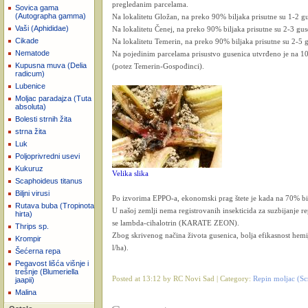
pregledanim parcelama.
Sovica gama
(Autographa gamma)
Na lokalitetu Gložan, na preko 90% biljaka prisutne su 1-2 gu
Vaši (Aphididae)
Na lokalitetu Čenej, na preko 90% biljaka prisutne su 2-3 guse
Cikade
Na lokalitetu Temerin, na preko 90% biljaka prisutne su 2-5 g
Nematode
Na pojedinim parcelama prisustvo gusenica utvrđeno je na 100
Kupusna muva (Delia
(potez Temerin-Gospođinci).
radicum)
Lubenice
Moljac paradajza (Tuta
absoluta)
Bolesti strnih žita
strna žita
Luk
Poljoprivredni usevi
Kukuruz
Velika slika
Scaphoideus titanus
Biljni virusi
Po izvorima EPPO-a, ekonomski prag štete je kada na 70% bil
Rutava buba (Tropinota
U našoj zemlji nema registrovanih insekticida za suzbijanje 
hirta)
se lambda-cihalotrin (KARATE ZEON).
Thrips sp.
Zbog skrivenog načina života gusenica, bolja efikasnost hemi
Krompir
l/ha).
Šećerna repa
Pegavost lišća višnje i
trešnje (Blumeriella
Posted at 13:12 by RC Novi Sad | Category:
Repin moljac (Scr
jaapii)
Malina