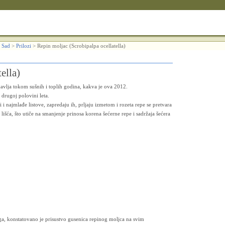
 Sad
>
Prilozi
>
Repin moljac (Scrobipalpa ocellatella)
ella)
javlja tokom sušnih i toplih godina, kakva je ova 2012.
 drugoj polovini leta.
i i najmlađe listove, zapredaju ih, prljaju izmetom i rozeta repe se pretvara
išća, što utiče na smanjenje prinosa korena šećerne repe i sadržaja šećera
ga, konstatovano je prisustvo gusenica repinog moljca na svim