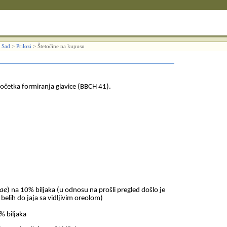
 Sad
>
Prilozi
>
Štetočine na kupusu
početka formiranja glavice (BBCH 41).
cae
) na 10% biljaka (u odnosu na prošli pregled došlo je
belih do jaja sa vidljivim oreolom)
% biljaka