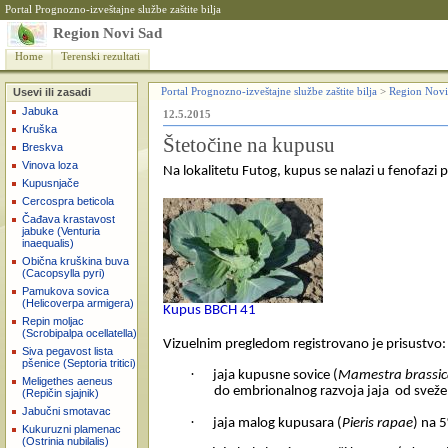
Portal Prognozno-izveštajne službe zaštite bilja
Region Novi Sad
Home
Terenski rezultati
Usevi ili zasadi
Portal Prognozno-izveštajne službe zaštite bilja
>
Region Novi
Jabuka
12.5.2015
Kruška
Štetočine na kupusu
Breskva
Vinova loza
Na lokalitetu Futog, kupus se nalazi u fenofazi 
Kupusnjače
Cercospra beticola
Čađava krastavost
jabuke (Venturia
inaequalis)
Obična kruškina buva
(Cacopsylla pyri)
Pamukova sovica
(Helicoverpa armigera)
Kupus BBCH 41
Repin moljac
(Scrobipalpa ocellatella)
Vizuelnim pregledom registrovano je prisustvo:
Siva pegavost lista
pšenice (Septoria tritici)
·
jaja kupusne sovice (
Mamestra brassi
Meligethes aeneus
do embrionalnog razvoja jaja
od sveže 
(Repičin sjajnik)
Jabučni smotavac
·
jaja malog kupusara (
Pieris rapae
) na 5
Kukuruzni plamenac
(Ostrinia nubilalis)