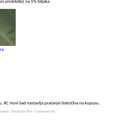
es proletella
) na 5% biljaka
ra
u. RC Novi Sad nastavlja praćenje štetočina na kupusu.
malink
|
Email this Post
|
Comments (0)