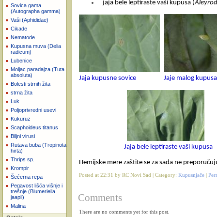
jaja bele leptiraste vaši kupusa (
Aleyrod
Sovica gama
(Autographa gamma)
Vaši (Aphididae)
Cikade
Nematode
Kupusna muva (Delia
radicum)
Lubenice
Moljac paradajza (Tuta
absoluta)
Jaja kupusne sovice
Jaje malog kupusa
Bolesti strnih žita
strna žita
Luk
Poljoprivredni usevi
Kukuruz
Scaphoideus titanus
Biljni virusi
Rutava buba (Tropinota
Jaja bele leptiraste vaši kupusa
hirta)
Thrips sp.
Hemijske mere zaštite se za sada ne preporučuj
Krompir
Posted at 22:31 by RC Novi Sad | Category:
Kupusnjače
|
Per
Šećerna repa
Pegavost lišća višnje i
trešnje (Blumeriella
Comments
jaapii)
Malina
There are no comments yet for this post.