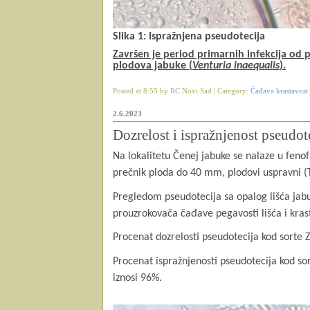
Slika 1: Ispražnjena pseudotecija
Završen je period primarnih infekcija od 
plodova jabuke (
Venturia inaequalis
).
Posted at 8:55 by RC Novi Sad | Category:
Čađava krastavost 
2.6.2023
Dozrelost i ispražnjenost pseudot
Na lokalitetu Čenej jabuke se nalaze u fen
prečnik ploda do 40 mm, plodovi uspravni (T
Pregledom pseudotecija sa opalog lišća jabu
prouzrokovača čađave pegavosti lišća i kras
Procenat dozrelosti pseudotecija kod sorte Z
Procenat ispražnjenosti pseudotecija kod sor
iznosi 96%.