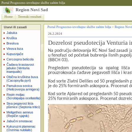
Portal Prognozno-izveštajne službe zaštite bilja
Region Novi Sad
Home
Terenski rezultati
Usevi ili zasadi
Portal Prognozno-izveštajne službe zaštite bilja
>
Region Novi
Jabuka
26.2.2024
Kruška
Dozrelost pseudotecija Venturia i
Breskva
Vinova loza
Na području delovanja RC Novi Sad zasadi jab
Kupusnjače
u fenofazi od
početak bubrenja lisnih pupolj
Cercospra beticola
(BBCH 03).
Čađava krastavost
Pregledom pseudotecija sa opalog lišća 
jabuke (Venturia
inaequalis)
prouzrokovača čađave pegavosti lišća i kras
Obična kruškina buva
(Cacopsylla pyri)
Kod sorte Zlatni Delišes od 50 pregledanih 
je do 25% formiranih askospora. Procenat do
Pamukova sovica
(Helicoverpa armigera)
Kod sorte Ajdared od pregledanih 50 pseudot
Repin moljac
25% formiranih askospora. Procenat dozrelo
(Scrobipalpa ocellatella)
Siva pegavost lista
pšenice (Septoria tritici)
Meligethes aeneus
(Repičin sjajnik)
Jabučni smotavac
Kukuruzni plamenac
(Ostrinia nubilalis)