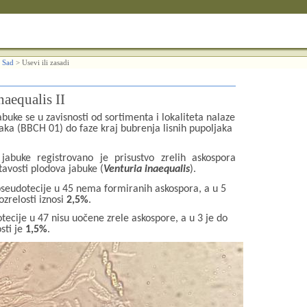
 Sad
>
Usevi ili zasadi
naequalis II
uke se u zavisnosti od sortimenta i lokaliteta nalaze
aka (BBCH 01) do faze kraj bubrenja lisnih pupoljaka
jabuke registrovano je prisustvo zrelih askospora
tavosti plodova jabuke (
Venturia inaequalis
).
pseudotecije u 45 nema formiranih askospora, a u 5
zrelosti iznosi
2,5%
.
ecije u 47 nisu uočene zrele askospore, a u 3 je do
sti je
1,5%
.