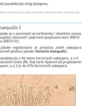
sti pseudotecija ovog patogena.
jabuke (Venturia inaequalis)
|
Permalink
|
Email this Post
|
Comments (0)
naequalis I
uke se u zavisnosti od sortimenta i lokaliteta nalaze
i pupoljci zatvoreni i pokriveni ljuspicama kore (BBCH
ka (BBCH 01).
jabuke registrovano je prisustvo zrelih askospora
tavosti plodova jabuke (
Venturia inaequalis
).
pseudotecija u 46 nema formiranih askospora, a u 4
zrelosti iznosi
2%
. Kod sorte Ajdared od pregledanih
spore, a u 2 je do 25% formiranih askospora.