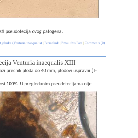
sti pseudotecija ovog patogena.
 jabuke (Venturia inaequalis)
|
Permalink
|
Email this Post
|
Comments (0)
ecija Venturia inaequalis XIII
fazi prečnik ploda do 40 mm, plodovi uspravni (T-
nosi
100%
. U pregledanim pseudotecijama nije