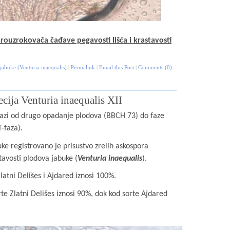
prouzrokovača čađave pegavosti lišća i krastavosti
jabuke (Venturia inaequalis)
|
Permalink
|
Email this Post
|
Comments (0)
ecija Venturia inaequalis XII
ofazi od drugo opadanje plodova (BBCH 73) do faze
-faza).
ke registrovano je prisustvo zrelih askospora
tavosti plodova jabuke (
Venturia inaequalis
).
latni Delišes i Ajdared iznosi 100%.
te Zlatni Delišes iznosi 90%, dok kod sorte Ajdared