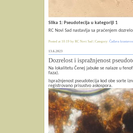
Slika 1: Pseudotecija u kategoriji 1
RC Novi Sad nastavlja sa praćenjem dozrelo
Posted at 10:19 by RC Novi Sad | Category:
Čađava krastavost
13.6.2023
Dozrelost i ispražnjenost pseudot
Na lokalitetu Čenej jabuke se nalaze u feno
faza).
Ispražnjenost pseudotecija kod obe sorte iz
registrovano prisustvo askospora.