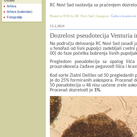
Ostalo
RC Novi Sad nastavlja sa praćenjem dozrelo
Arhiva
Arhiva (kalendar)
Posted at 8:04 by RC Novi Sad | Category:
Čađava krastavost 
Fotografije
13.2.2024
Dozrelost pseudotecija Venturia i
Na području delovanja RC Novi Sad zasadi jab
u fenofazi od lisni pupoljci zadebljali cvetn
00) do faze početka bubrenja lisnih pupolja
Pregledom pseudotecija sa opalog lišća 
prouzrokovača čađave pegavosti lišća i kras
Kod sorte Zlatni Delišes od 50 pregledanih 
je do 25% formiranih askospora. Procenat do
50 pseudotecija u 48 nisu uočene zrele asko
Procenat dozrelosti je
1%
.