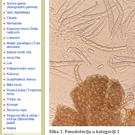
Sovica gama
(Autographa gamma)
Vaši (Aphididae)
Cikade
Nematode
Kupusna muva (Delia
radicum)
Lubenice
Moljac paradajza (Tuta
absoluta)
Bolesti strnih žita
strna žita
Luk
Poljoprivredni usevi
Kukuruz
Scaphoideus titanus
Biljni virusi
Rutava buba (Tropinota
hirta)
Thrips sp.
Krompir
Šećerna repa
Pegavost lišća višnje i
trešnje (Blumeriella
jaapii)
Malina
Slika 1: Pseudotecija u kategoriji 1