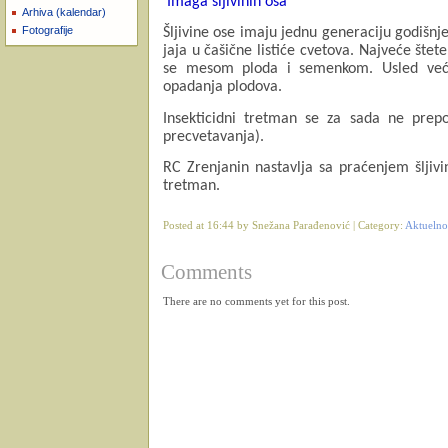
Imaga šljivinih osa
Arhiva (kalendar)
Fotografije
Šljivine ose imaju jednu generaciju godišnj
jaja u čašične listiće cvetova. Najveće šte
se mesom ploda i semenkom. Usled veće
opadanja plodova.
Insekticidni tretman se za sada ne prepo
precvetavanja).
RC Zrenjanin nastavlja sa praćenjem šljiv
tretman.
Posted at 16:44 by Snežana Parađenović | Category:
Aktuelno
Comments
There are no comments yet for this post.