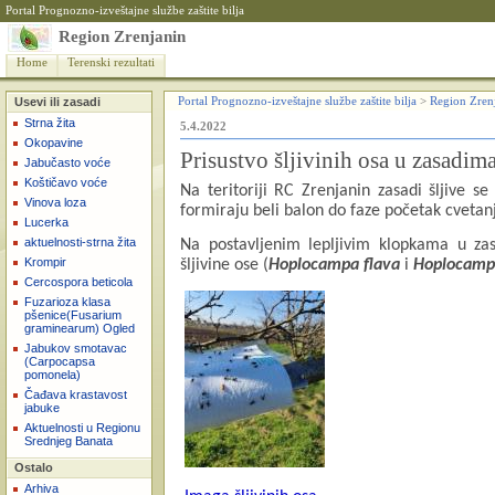
Portal Prognozno-izveštajne službe zaštite bilja
Region Zrenjanin
Home
Terenski rezultati
Usevi ili zasadi
Portal Prognozno-izveštajne službe zaštite bilja
>
Region Zren
Strna žita
5.4.2022
Okopavine
Prisustvo šljivinih osa u zasadim
Jabučasto voće
Koštičavo voće
Na teritoriji RC Zrenjanin zasadi šljive s
Vinova loza
formiraju beli balon do faze početak cveta
Lucerka
aktuelnosti-strna žita
Na postavljenim lepljivim klopkama u zas
Krompir
šljivine ose (
Hoplocampa flava
i
Hoplocamp
Cercospora beticola
Fuzarioza klasa
pšenice(Fusarium
graminearum) Ogled
Jabukov smotavac
(Carpocapsa
pomonela)
Čađava krastavost
jabuke
Aktuelnosti u Regionu
Srednjeg Banata
Ostalo
Arhiva