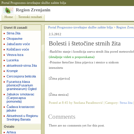
Portal Prognozno-izveštajne službe zaštite bilja
Region Zrenjanin
Home
Terenski rezultati
Usevi ili zasadi
Portal Prognozno-izveštajne službe zaštite bilja
>
Region Zren
Strna žita
2.5.2012
Okopavine
Bolesti i štetočine strnih žita
Jabučasto voće
Koštičavo voće
-Različito stanje i kondicija useva strnih žita pored meteorolo
Vinova loza
(detaljnije videti u preporukama)
Lucerka
-Prisutne štetočine žitna pijavica i stenice u niskom
aktuelnosti-strna žita
intenzitetu
Krompir
Cercospora beticola
[Žitna pijavica]
Fuzarioza klasa
pšenice(Fusarium
graminearum) Ogled
Jabukov smotavac
[Žitna stenica]
(Carpocapsa
pomonela)
Posted at 8:45 by Snežana Parađenović | Category:
Strna žita
Čađava krastavost
jabuke
Comments
Aktuelnosti u Regionu
Srednjeg Banata
There are no comments yet for this post.
Ostalo
Arhiva