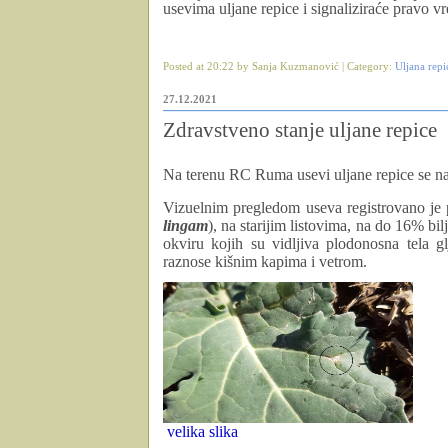
usevima uljane repice i signaliziraće pravo v
Posted at 20:22 by Sanja Kuzmanović | Category:
Uljana repi
27.12.2021
Zdravstveno stanje uljane repice
Na terenu RC Ruma usevi uljane repice se nal
Vizuelnim pregledom useva registrovano je p
lingam
), na starijim listovima, na do 16% bi
okviru kojih su
vidljiva
plodonosna tela gl
raznose kišnim kapima i vetrom.
velika slika