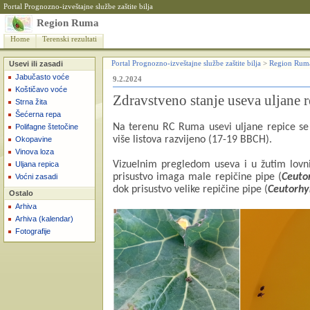
Portal Prognozno-izveštajne službe zaštite bilja
Region Ruma
Home
Terenski rezultati
Usevi ili zasadi
Portal Prognozno-izveštajne službe zaštite bilja
>
Region Rum
Jabučasto voće
9.2.2024
Koštičavo voće
Zdravstveno stanje useva uljane r
Strna žita
Šećerna repa
Na terenu RC Ruma usevi uljane repice se 
Polifagne štetočine
više listova razvijeno (17-19 BBCH).
Okopavine
Vinova loza
Vizuelnim pregledom useva i u žutim lov
Uljana repica
prisustvo imaga male repičine pipe (
Ceutor
Voćni zasadi
dok prisustvo
velike repičine pipe (
Ceutorhy
Ostalo
Arhiva
Arhiva (kalendar)
Fotografije