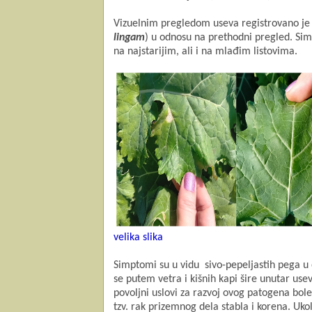
Vizuelnim pregledom useva registrovano je š
lingam
) u odnosu na prethodni pregled. Si
na najstarijim, ali i na mlađim listovima.
velika slika
Simptomi su u vidu sivo-pepeljastih pega u 
se putem vetra i kišnih kapi šire unutar usev
povoljni uslovi za razvoj ovog patogena boles
tzv. rak prizemnog dela stabla i korena. Uk