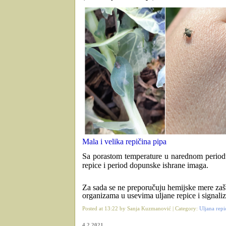
Mala i velika repičina pipa
Sa porastom temperature u narednom perio
repice i period dopunske ishrane imaga.
Za sada se ne preporučuju hemijske mere zašt
organizama u usevima uljane repice i signali
Posted at 13:22 by Sanja Kuzmanović | Category:
Uljana repi
4.2.2021