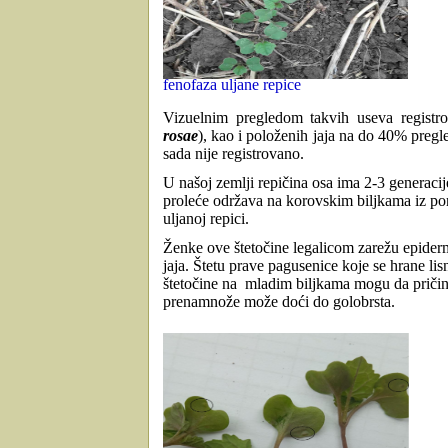
fenofaza uljane repice
Vizuelnim pregledom takvih useva registro
rosae
), kao i položenih jaja na do 40% pregl
sada nije registrovano.
U našoj zemlji repičina osa ima 2-3 generacije
proleće održava na korovskim biljkama iz poro
uljanoj repici.
Ženke ove štetočine legalicom zarežu epiderm
jaja. Štetu prave pagusenice koje se hrane l
štetočine na mladim biljkama mogu da pričin
prenamnože
može doći do golobrsta.