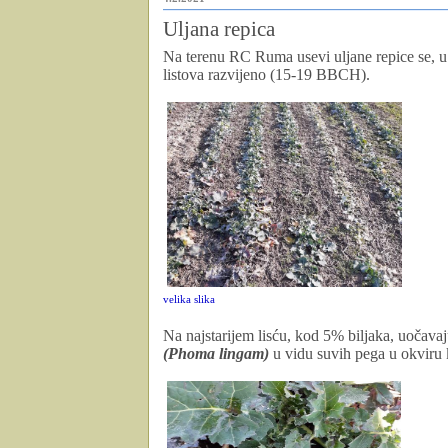
Uljana repica
Na terenu RC Ruma usevi uljane repice se, u 
listova razvijeno (15-19 BBCH).
velika slika
Na najstarijem lisću, kod 5% biljaka, uočava
(Phoma lingam)
u vidu suvih pega u okviru k