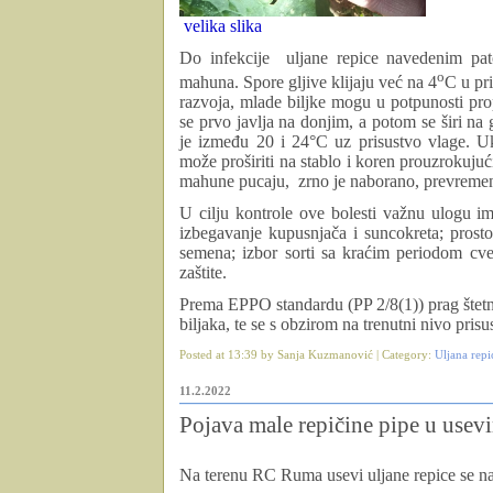
velika slika
Do infekcije uljane repice navedenim pa
o
mahuna. Spore gljive klijaju već na 4
C u pr
razvoja, mlade biljke mogu u potpunosti propa
se prvo javlja na donjim, a potom se širi na 
je između 20 i 24°C uz prisustvo vlage.
Uk
može proširiti na stablo i koren prouzrokujuć
mahune pucaju,
zrno je naborano,
prevremeno
U cilju kontrole ove bolesti važnu ulogu im
izbegavanje
kupusnjača i
suncokreta; prosto
semena; izbor sorti sa kraćim periodom cvet
zaštite.
Prema EPPO standardu (PP 2/8(1)) prag štetn
biljaka, te se s obzirom na trenutni nivo pri
Posted at 13:39 by Sanja Kuzmanović | Category:
Uljana repi
11.2.2022
Pojava male repičine pipe u usevi
Na terenu RC Ruma usevi uljane repice se nal