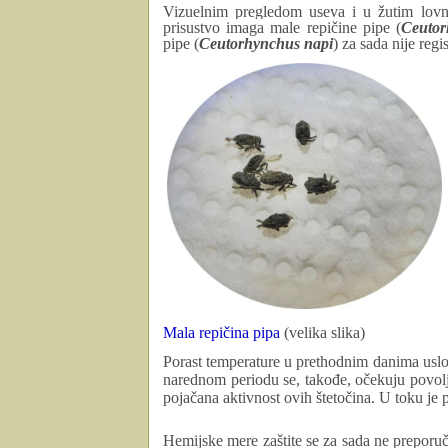
Vizuelnim pregledom useva i u žutim lov
prisustvo imaga male repičine pipe (
Ceutor
pipe (
Ceutorhynchus napi
) za sada nije regi
Mala repičina pipa
(velika slika)
Porast temperature u prethodnim danima uslov
narednom periodu se, takođe, očekuju povolj
pojačana aktivnost ovih štetočina. U toku je
Hemijske mere zaštite se za sada ne preporu