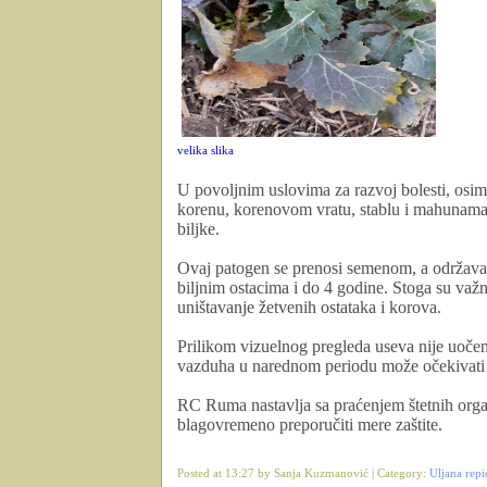
velika slika
U povoljnim uslovima za razvoj bolesti, osim 
korenu, korenovom vratu, stablu i mahunama, 
biljke.
Ovaj patogen se prenosi semenom, a održav
biljnim ostacima i do 4 godine. Stoga su važ
uništavanje žetvenih ostataka i korova.
Prilikom vizuelnog pregleda useva nije uočeno
vazduha u narednom periodu može očekivati p
RC Ruma nastavlja sa praćenjem štetnih orga
blagovremeno preporučiti mere zaštite.
Posted at 13:27 by Sanja Kuzmanović | Category:
Uljana repi