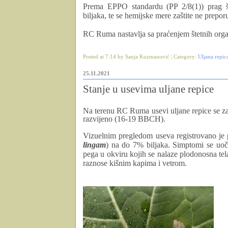
Prema EPPO standardu (PP 2/8(1)) prag š
biljaka, te se hemijske mere zaštite ne prepor
RC Ruma nastavlja sa praćenjem štetnih orga
Posted at 7:14 by Sanja Kuzmanović | Category:
Uljana repic
25.11.2021
Stanje u usevima uljane repice
Na terenu RC Ruma usevi uljane repice se za
razvijeno (16-19 BBCH).
Vizuelnim pregledom useva registrovano je p
lingam
) na do 7% biljaka. Simptomi se uo
pega u okviru kojih se nalaze plodonosna tel
raznose kišnim kapima i vetrom.