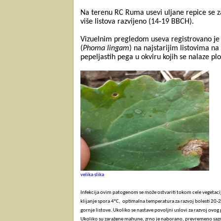
Na terenu RC Ruma usevi uljane repice se za
više listova razvijeno (14-19 BBCH).
Vizuelnim pregledom useva registrovano je 
(
Phoma lingam
) na najstarijim listovima na
pepeljastih pega u okviru kojih se nalaze pl
velika slika
Infekcija ovim patogenom se može ostvariti tokom cele vegetaci
klijanje spora 4°C, optimalna temperatura za razvoj bolesti 20-24°
gornje listove. Ukoliko se nastave povoljni uslovi za razvoj ovog
Ukoliko su zaražene mahune, zrno je naborano, prevremeno sazre