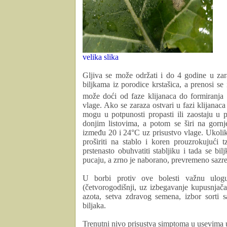
velika slika
Gljiva se može održati i do 4 godine u za
biljkama iz porodice krstašica
,
a
prenosi se
može doći od faze klijanaca do formiranja 
vlage.
Ako se zaraza ostvari u fazi klijanaca
mogu u potpunosti propasti ili zaostaju u p
donjim listovima, a potom se širi na gornje
između 20 i 24°C uz prisustvo vlage.
Ukolik
proširiti na stablo i koren prouzrokujući
prstenasto obuhvatiti stabljiku i tada se b
pucaju, a zrno je naborano,
prevremeno sazrev
U borbi protiv ove bolesti važnu ulog
(četvorogodišnji, uz izbegavanje
kupusnjač
azota, setva zdravog semena, izbor sorti 
biljaka.
Trenutni nivo prisustva simptoma u usevima ul