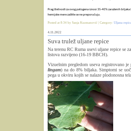
Prag štetnosti za ovog patogena iznosi 35-40% zaraženih biljaka
hemijske mere zaštite se ne preporučuju.
Posted at 8:34 by Sanja Kuzmanović | Category:
Uljana repic
4.11.2022
Suva trulež uljane repice
Na terenu RC Ruma usevi uljane repice se zav
listova razvijeno (16-19 BBCH).
Vizuelnim pregledom useva registrovano je p
lingam
) na do 8% biljaka. Simptomi se uoča
pega u okviru kojih se nalaze plodonosna tela