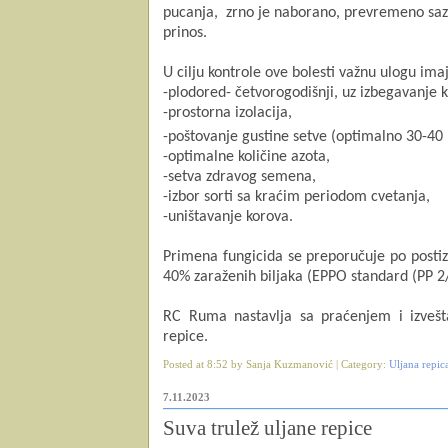
pucanja, zrno je naborano,
prevremeno sazr
prinos.
U cilju kontrole ove bolesti važnu ulogu ima
-plodored- četvorogodišnji, uz izbegavanje
k
-prostorna izolacija,
-poštovanje gustine setve (optimalno 30-40
-optimalne količine azota,
-setva zdravog semena,
-izbor sorti sa kraćim periodom cvetanja,
-uništavanje korova.
Primena fungicida se preporučuje po postiz
40% zaraženih biljaka (EPPO standard (PP 2/8
RC Ruma nastavlja sa praćenjem i izveš
repice.
Posted at 8:52 by Sanja Kuzmanović | Category:
Uljana repic
7.11.2023
Suva trulež uljane repice