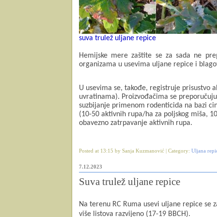
suva trulež uljane repice
Hemijske mere zaštite se za sada ne pre
organizama u usevima uljane repice i blago
U usevima se, takođe, registruje prisustvo a
uvratinama). Proizvođačima se preporučuju 
suzbijanje primenom rodenticida na bazi ci
(10-50 aktivnih rupa/ha za poljskog miša, 10
obavezno zatrpavanje aktivnih rupa.
Posted at 13:15 by Sanja Kuzmanović | Category:
Uljana repi
7.12.2023
Suva trulež uljane repice
Na terenu RC Ruma usevi uljane repice se za
više listova razvijeno (17-19 BBCH).