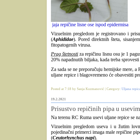
jaja repičine lisne ose ispod epidermisa
Vizuelnim pregledom je registrovano i prisu
(
Aphididae
).
Pored direktnih šteta, sisanje
fitopatogenih virusa.
Prag štetnosti
za
repičinu lisnu osu
je 1 pagu
20% napadnutih biljaka, kada treba sprovest
Za sada se ne preporučuju hemijske mere, a 
uljane repice i blagovremeno će obavestiti
pr
Posted at 7:18 by Sanja Kuzmanović | Category:
Uljana repic
19.2.2021
Prisustvo repičinih pipa u usevim
Na terenu RC Ruma usevi uljane repice se nal
Vizuelnim pregledom useva i u žutim lov
pojedinačni primerci imaga male repičine pip
(
Ceutorhynchus napi
).