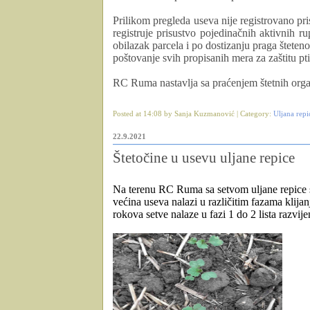
Prilikom pregleda useva nije registrovano pri
registruje prisustvo pojedinačnih aktivnih 
obilazak parcela i po dostizanju praga šteteno
poštovanje svih propisanih mera za zaštitu ptic
RC Ruma nastavlja sa praćenjem štetnih orga
Posted at 14:08 by Sanja Kuzmanović | Category:
Uljana repi
22.9.2021
Štetočine u usevu uljane repice
Na terenu RC Ruma sa setvom uljane repice 
većina useva nalazi u različitim fazama klij
rokova setve nalaze u fazi 1 do 2 lista razv