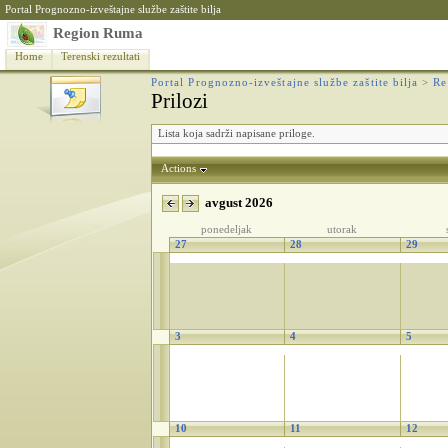
Portal Prognozno-izveštajne službe zaštite bilja
Region Ruma
Home
Terenski rezultati
Portal Prognozno-izveštajne službe zaštite bilja
>
Re
Prilozi
Lista koja sadrži napisane priloge.
Actions
avgust 2026
ponedeljak
utorak
27
28
29
3
4
5
10
11
12