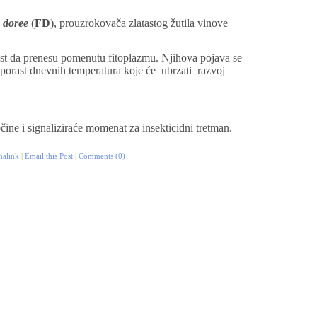
 doree
(
FD
), prouzrokovača zlatastog žutila vinove
ost da prenesu pomenutu fitoplazmu. Njihova pojava se
 porast dnevnih temperatura koje će
ubrzati
razvoj
ine i signaliziraće momenat za insekticidni tretman.
malink
|
Email this Post
|
Comments (0)