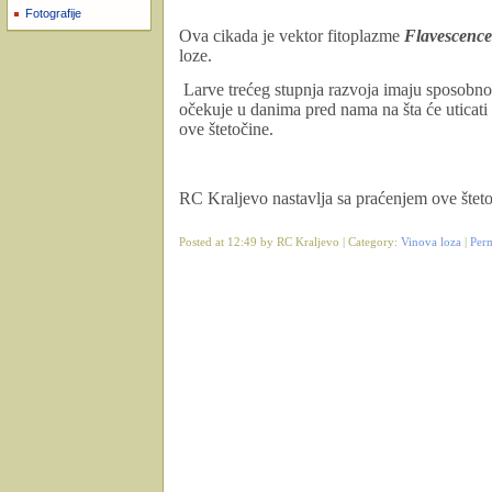
Fotografije
Ova cikada je vektor fitoplazme
Flavescence
loze.
Larve trećeg stupnja razvoja imaju sposobn
očekuje u danima pred nama na šta će uticati
ove štetočine.
RC Kraljevo nastavlja sa praćenjem ove štetoč
Posted at 12:49 by RC Kraljevo | Category:
Vinova loza
|
Per