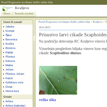
Portal Prognozno-izveštajne službe zaštite bilja
Kraljevo
Home
Terenski rezultati
Usevi ili zasadi
Portal Prognozno-izveštajne službe zaštite bilja
>
Kraljevo
>
U
Jabuka
26.6.2023
Krompir
Prisustvo larvi cikade Scaphoideu
Šljiva
Borovnica
Na području delovanja RC Kraljevo vinova l
Kruška
Breskva
Vizuelnim pregledom biljaka vinove loze regi
Kajsija
cikade
Scaphoideus titanus
.
Pšenica
Kukuruz
Malina
Ječam
Pšenica, Ječam
Kupus
Koštičavo voće
Dunja
Vinova loza
Ostalo
velika slika
Arhiva
Arhiva (kalendar)