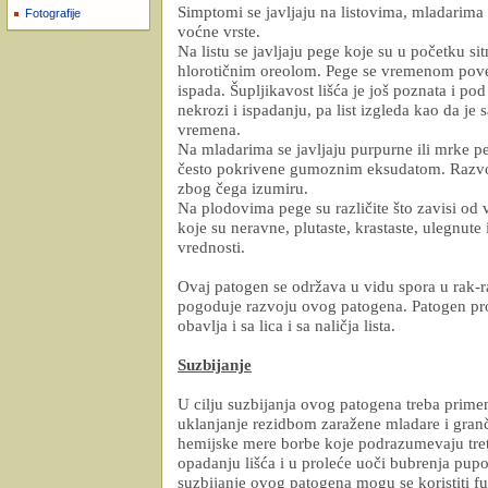
Simptomi se javljaju na listovima, mladarima
Fotografije
voćne vrste.
Na listu se javljaju pege koje su u početku 
hlorotičnim oreolom. Pege se vremenom pov
ispada. Šupljikavost lišća je još poznata i p
nekrozi i ispadanju, pa list izgleda kao da j
vremena.
Na mladarima se javljaju purpurne ili mrke p
često pokrivene gumoznim eksudatom. Razvoj
zbog čega izumiru.
Na plodovima pege su različite što zavisi od
koje su neravne, plutaste, krastaste, ulegnute 
vrednosti.
Ovaj patogen se održava u vidu spora u rak-
pogoduje razvoju ovog patogena. Patogen prodi
obavlja i sa lica i sa naličja lista.
Suzbijanje
U cilju suzbijanja ovog patogena treba prim
uklanjanje rezidbom zaražene mladare i granči
hemijske mere borbe koje podrazumevaju tret
opadanju lišća i u proleće uoči bubrenja pup
suzbijanje ovog patogena mogu se koristiti fu