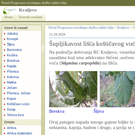
Portal Prognozno-izveštajne službe zaštite bilja
Kraljevo
Home
Terenski rezultati
Usevi ili zasadi
Portal Prognozno-izveštajne službe zaštite bilja
>
Kraljevo
>
U
Jabuka
15.10.2020
Krompir
Šupljikavost lišća koštičavog vo
Šljiva
Borovnica
Na području delovanja RC Kraljevo, vizuelni
Kruška
zasadima koji nisu adekvatno štićeni ,uočeno 
Breskva
voća (
Stigmina carpophila
) na lišću.
Kajsija
Pšenica
Kukuruz
Malina
Ječam
Pšenica, Ječam
Kupus
Koštičavo voće
Dunja
Breskva
Šljiva
Vinova loza
Ovaj patogen napada mnoge gajene biljke iz
Ostalo
nektarina, kajsija, badem i druge, a javlja se
Arhiva
Arhiva (kalendar)