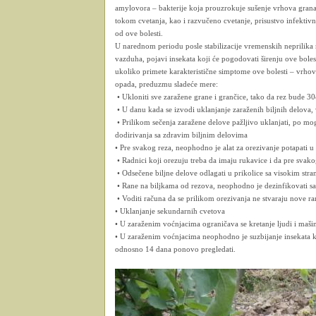
amylovora – bakterije koja prouzrokuje sušenje vrhova grana
tokom cvetanja, kao i razvučeno cvetanje, prisustvo infektivn
od ove bolesti.
U narednom periodu posle stabilizacije vremenskih neprilika
vazduha, pojavi insekata koji će pogodovati širenju ove boles
ukoliko primete karakteristične simptome ove bolesti – vrhovi 
opada, preduzmu sladeće mere:
• Ukloniti sve zaražene grane i grančice, tako da rez bude 3
• U danu kada se izvodi uklanjanje zaraženih biljnih delova,
• Prilikom sečenja zaražene delove pažljivo uklanjati, po mog
dodirivanja sa zdravim biljnim delovima
• Pre svakog reza, neophodno je alat za orezivanje potapati u
• Radnici koji orezuju treba da imaju rukavice i da pre svako
• Odsečene biljne delove odlagati u prikolice sa visokim stra
• Rane na biljkama od rezova, neophodno je dezinfikovati s
• Voditi računa da se prilikom orezivanja ne stvaraju nove ra
• Uklanjanje sekundarnih cvetova
• U zaraženim voćnjacima ograničava se kretanje ljudi i mašin
• U zaraženim voćnjacima neophodno je suzbijanje insekata ko
odnosno 14 dana ponovo pregledati.