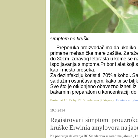
simptom na kruški
Preporuka proizvođačima da ukoliko 
primene mehaničke mere zaštite. Zaraže
do 30cm zdravog letorasta u kome se nala
ispoljavanja simptoma.Pribor i alat koji 
kao i mesto preseka.
Za dezinfekciju koristiti 70% alkohol. 
sa dužim osunčavanjem, kako bi se biljke
Sve što je otklonjeno obavezno izneti iz
bakarnim preparatom u koncentraciji do
Posted at 13:15 by RC Smederevo | Category:
Erwinia amylo
19.5.2014
Registrovani simptomi prouzroko
kruške Erwinia amylovora na ja
Na području delovanja RC Smederevo u zasadima jabuke , kr