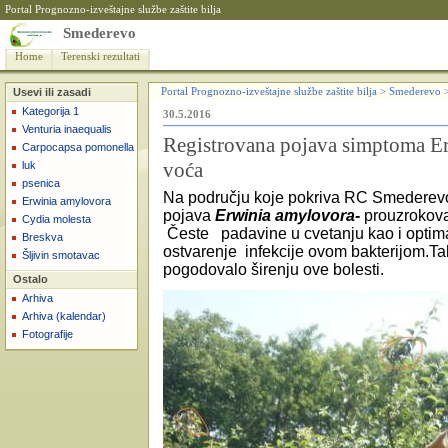
Portal Prognozno-izveštajne službe zaštite bilja
Smederevo
Home
Terenski rezultati
Usevi ili zasadi
Portal Prognozno-izveštajne službe zaštite bilja
>
Smederevo
Kategorija 1
30.5.2016
Venturia inaequalis
Registrovana pojava simptoma Er
Carpocapsa pomonella
voća
luk
psenica
Na području koje pokriva RC Smederev
Erwinia amylovora
pojava
Erwinia amylovora
-
prouzrokova
Cydia molesta
Česte
padavine u cvetanju kao i optim
Breskva
ostvarenje
infekcije ovom bakterijom.Tak
Šljivin smotavac
pogodovalo širenju ove bolesti.
Ostalo
Arhiva
Arhiva (kalendar)
Fotografije