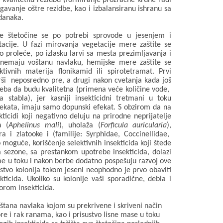
,
kvalitetnu rezidbu (formiranje prozračne krune radi
egavanje oštre rezidbe, kao i
izbalansiranu ishranu
sa
danaka.
e štetočine se po potrebi sprovode u
jesenjem i
tacije.
U fazi mirovanja vegetacije mere zaštite se
o proleće,
po izlasku larvi sa mesta prezimljavanja i
 nemaju voštanu navlaku
, hemijske mere zaštite se
tivnih materija flonikamid ili spirotetramat.
Prvi
rši
neposredno pre, a drugi nakon cvetanja kada još
reba da budu kvalitetna (primena
veće količine vode
,
a stabla)
, jer kasniji insekticidni tretmani u toku
ekata,
imaju samo dopunski efekat. S obzirom da n
a
kticidi koji negativno deluju na prirodne neprijatelje
a (
Aphelinus mali
), uholaža (
Forficula auricula
ria
),
 i zlatooke i (familije: Syrphidae, Coccinellidae,
 moguće, korišćenje selektivnih insekticida koji štede
m sezone,
sa prestankom upotrebe insekticida,
dolazi
me u toku i
nakon berbe
dodatno pospešuju
razvoj
ove
stvo kolonija tokom jeseni neophodno je prvo obaviti
kticida.
Ukoliko su kolonije vaši sporadične, debla i
orom insekticida.
oštana navlaka kojom su prekrivene i skriveni način
re i rak ranama, kao i prisustvo lisne mase u toku