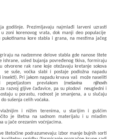
ja godišnje. Prezimljavaju
najmlađi larveni uzrasti
 zoni korenovog vrata, dok manji deo populacije
u pukotinama
kore stabla i grana,
na mestima jačeg
griraju
na nadzemne delove stabla gde nanose štete
e ishrane, usled
bujanja
povređenog tkiva,
formiraju
u otvorene rak rane koje otežavaju kretanje sokova
se suše,
voćka slabi i postaje podložna napadu
ni
insekti)
.
Pri jakom napadu krvava vaš može naseliti
eni pepeljastom prevlakom
(mešavina
njihovih
za razvoj gljive čađavice
, pa su
plodovi
neugledni i
aostaju u porastu, rodnost je smanjena, a u slučaju
 do sušenja celih voćaka.
vlažnijim i nižim terenima, u starijim i gušćim
čito je štetna na sadnom materijalu i u mladim
na u jače orezanim voćnjacima.
ve štetočine
podrazumevaju:
izbor manje bujnih sorti