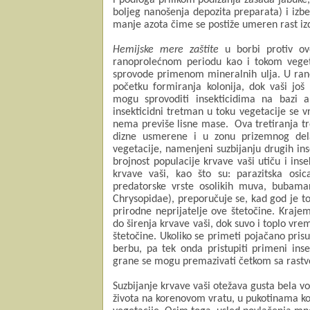
i podloga prilikom podizanja zasada jabuke
boljeg nanošenja depozita preparata) i izb
manje azota čime se postiže umeren rast iz
Hemijske mere zaštite
u borbi protiv ov
ranoprolećnom periodu kao i tokom vege
sprovode primenom mineralnih ulja. U ran
početku formiranja kolonija,
dok vaši još
mogu sprovoditi insekticidima na bazi ak
insekticidni tretman u toku vegetacije se
v
nema previše lisne mase.
Ova tretiranja t
dizne usmerene i
u zonu prizemnog del
vegetacije,
namenjeni suzbijanju drugih ins
brojnost populacije krvave vaši utiču i inse
krvave vaši, kao što su: parazitska osic
predatorske vrste osolikih muva, bubamara
Chrysopidae), preporučuje se, kad god je to
prirodne neprijatelje ove štetočine.
Kraje
do širenja krvave vaši, dok suvo i toplo vre
štetočine.
Ukoliko se primeti pojačano prisu
berbu, pa tek onda pristupiti primeni inse
grane se mogu premazivati četkom sa rastv
S
uzbijanje krvave vaši otežava gusta bela v
života
na korenovom vratu
, u pukotinama ko