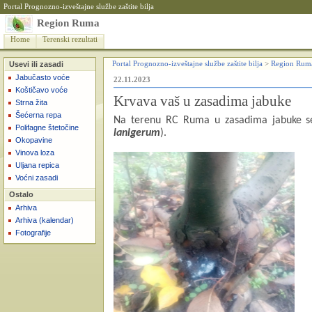
Portal Prognozno-izveštajne službe zaštite bilja
Region Ruma
Home
Terenski rezultati
Usevi ili zasadi
Portal Prognozno-izveštajne službe zaštite bilja
>
Region Rum
Jabučasto voće
22.11.2023
Koštičavo voće
Krvava vaš u zasadima jabuke
Strna žita
Šećerna repa
Na terenu RC Ruma u zasadima jabuke se r
Polifagne štetočine
lanigerum
).
Okopavine
Vinova loza
Uljana repica
Voćni zasadi
Ostalo
Arhiva
Arhiva (kalendar)
Fotografije