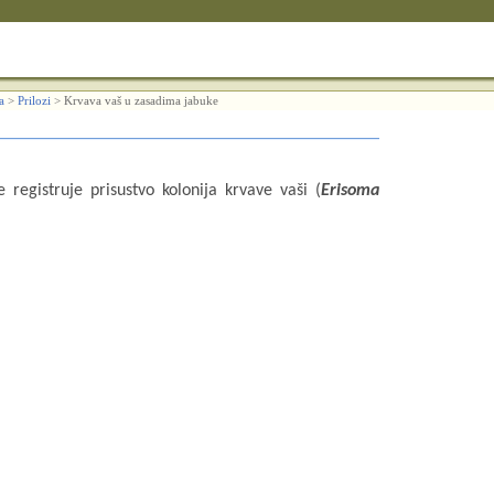
a
>
Prilozi
>
Krvava vaš u zasadima jabuke
egistruje prisustvo kolonija krvave vaši (
Erisoma