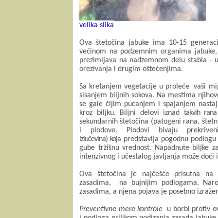
velika slika
Ova štetočina jabuke
ima 10-15 generaci
većinom na podzemnim organima jabuke, u
prezimljava
na nadzemnom delu stabla -
orezivanja i drugim oštećenjima.
Sa
kretanjem vegetacije u proleće
vaši mi
sisanjem biljnih sokova.
Na mestima njihov
se gale čijim pucanjem i spajanjem nastaj
kroz biljku. Biljni delovi iznad
takvih rana
sekundarnih štetočina
(patogeni rana,
štet
i plodove. Plodovi bivaju prekriv
izlučevina)
koja
preds
tavlja pogodnu podlogu 
gube tržišnu vrednost.
Napadnute biljke z
intenzivnog i učestalog
javljanja
može doći i
Ova štetočina je najčešće prisutna na 
zasadima, na bujnijim podlogama. Naro
zasadima, a njena pojava je posebno izraže
Preventivne mere kontrole
u borbi protiv
o