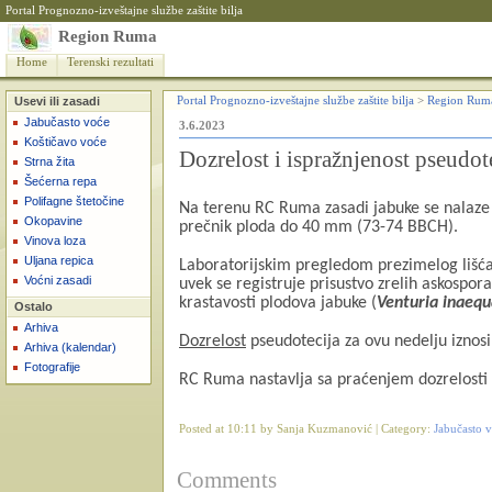
Portal Prognozno-izveštajne službe zaštite bilja
Region Ruma
Home
Terenski rezultati
Usevi ili zasadi
Portal Prognozno-izveštajne službe zaštite bilja
>
Region Rum
Jabučasto voće
3.6.2023
Koštičavo voće
Dozrelost i ispražnjenost pseudot
Strna žita
Šećerna repa
Polifagne štetočine
Na terenu RC Ruma zasadi jabuke se nalaze
Okopavine
prečnik ploda do 40 mm (73-74 BBCH).
Vinova loza
Uljana repica
Laboratorijskim pregledom prezimelog lišća j
Voćni zasadi
uvek se registruje prisustvo zrelih askospor
krastavosti plodova jabuke (
Venturia inaequ
Ostalo
Arhiva
Dozrelost
pseudotecija za ovu nedelju iznos
Arhiva (kalendar)
Fotografije
RC Ruma nastavlja sa praćenjem dozrelosti 
Posted at 10:11 by Sanja Kuzmanović | Category:
Jabučasto 
Comments