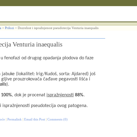
a
>
Prilozi
>
Dozrelost i ispražnjenost pseudotecija Venturia inaequalis
ecija Venturia inaequalis
 u fenofazi od drugog opadanja plodova do faze
abuke (lokalitet: Irig/Kudoš, sorta: Ajdared) još
a gljive prouzrokovača čađave pegavosti lišća i
alis
).
i
100%
, dok je procenat
ispražnjenosti
88%
.
i ispražnjenosti pseudotecija ovog patogena.
voće
|
Permalink
|
Email this Post
|
Comments (0)