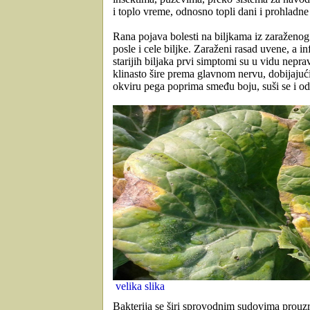
i toplo vreme, odnosno topli dani i prohladne
Rana pojava bolesti na biljkama iz zaraženog
posle i cele biljke.
Zaraženi rasad uvene, a inf
starijih biljaka prvi simptomi su u vidu nepra
klinasto šire
prema glavnom nervu
, dobijajuć
okviru pega
poprima smeđu boju,
suši se i o
velika slika
Bakterija se širi
sprovodnim sudovima
prouzr