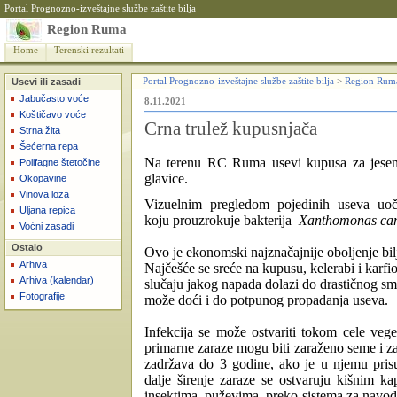
Portal Prognozno-izveštajne službe zaštite bilja
Region Ruma
Home
Terenski rezultati
Usevi ili zasadi
Portal Prognozno-izveštajne službe zaštite bilja
>
Region Rum
Jabučasto voće
8.11.2021
Koštičavo voće
Crna trulež kupusnjača
Strna žita
Šećerna repa
Na terenu RC Ruma usevi kupusa za jesenj
Polifagne štetočine
glavice.
Okopavine
Vinova loza
Vizuelnim pregledom pojedinih useva uoč
Uljana repica
koju prouzrokuje bakterija
Xanthomonas camp
Voćni zasadi
Ostalo
Ovo je ekonomski najznačajnije oboljenje bi
Arhiva
Najčešće se sreće na kupusu, kelerabi i karfi
Arhiva (kalendar)
slučaju jakog napada dolazi do drastičnog sma
Fotografije
može doći i do potpunog propadanja useva.
Infekcija se može ostvariti tokom cele veget
primarne zaraze mogu biti zaraženo seme i
z
zadržava do 3 godine, ako je u njemu prisut
dalje širenje zaraze
se ostvaruju
kišnim ka
insektima, puževima,
preko sistema za navod