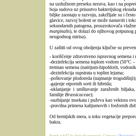
na uzdužnom preseku nerava, kao i na poprečn
boja sudova uz prisustvo bakterijskog eksuda
biljke zaostaju u razvoju, zakržljale su i čes
glavice, razvoj bolesti se može nastaviti i t
sekundarnih patogena, prouzrokovača vlažne 
marginalis
), te dolazi do njihovog potpunog 
neugodnog mirisa).
U zaštiti od ovog oboljenja ključne su preven
-
korišćenje zdravstveno ispravnog semena i 
-dezinfekcija semena toplom vodom (50°C – 
tretman semena (natrijum-hipohlorit, vodonik
-dezinfekcija
supstrata u toplim lejama;
-poštovanje
plodoreda (najmanje trogodišnji)
-gajenje otpornih sorti ili hibrida;
-uklanjanje i
uništavanje zaraženih biljaka
familije
Brassicaceae
)
;
-suzbijanje insekata i puževa kao vektora ov
-pravilna primena kalijumovih
i fosfornih đu
Od hemijskih mera, u toku vegetacije preporu
bakra.
Posted at 8:07 by Sanja Kuzmanović | Category:
Okopavine
|