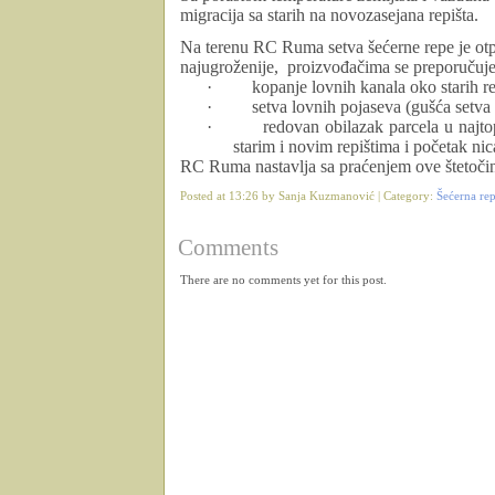
migracija sa starih na novozasejana repišta.
Na terenu RC Ruma setva šećerne repe je otp
najugroženije, proizvođačima se preporučuje
·
kopanje lovnih kanala oko starih rep
·
setva lovnih pojaseva (gušća setva
·
redovan obilazak parcela u najto
starim i novim repištima i početak nic
RC Ruma nastavlja sa praćenjem ove štetoč
Posted at 13:26 by Sanja Kuzmanović | Category:
Šećerna re
Comments
There are no comments yet for this post.