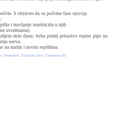
očela. S obzirom da su početne faze razvoja
:
išta i stavljanje insekticida u njih
 na uvratinama)
plijem delu dana; treba
pratiti prisustvo repine pipe na
anja useva.
ine
na starim i novim repištima.
pa
|
Permalink
|
Email this Post
|
Comments (0)