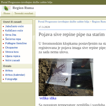
Portal Prognozno-izveštajne službe zaštite bilja
Region Ruma
Home
Terenski rezultati
Usevi ili zasadi
Portal Prognozno-izveštajne službe zaštite bilja
>
Region Rum
Jabučasto voće
17.3.2020
Koštičavo voće
Pojava sive repine pipe na starim
Strna žita
Šećerna repa
U feromonskim klopkama postavljenim na staro
Polifagne štetočine
registrovana je pojava imaga
sive repine pipe
Okopavine
za sada nema ulova.
Vinova loza
Uljana repica
Voćni zasadi
Ostalo
Arhiva
Arhiva (kalendar)
Fotografije
velika slika
Sa porastom temperature zemljišta i vazduha 