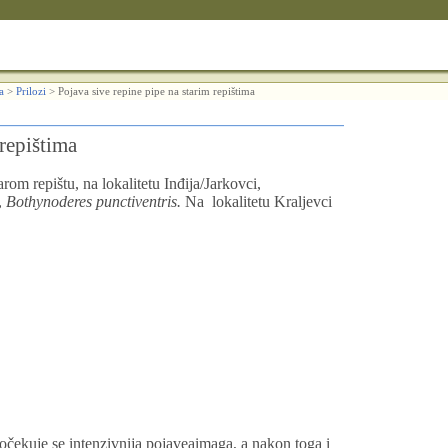
a
>
Prilozi
>
Pojava sive repine pipe na starim repištima
 repištima
m repištu, na lokalitetu Inđija/Jarkovci,
,
Bothynoderes punctiventris
.
N
a
lokalitetu Kraljevci
očekuje se intenzivnija pojaveaimaga, a nakon toga i