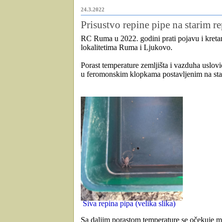
24.3.2022
Prisustvo repine pipe na starim r
RC Ruma u 2022. godini prati pojavu i kret
lokalitetima Ruma i Ljukovo.
Porast
temperature zemljišta i vazduha uslovi
u feromonskim klopkama postavljenim na stari
Siva repina pipa (velika slika)
Sa daljim porastom temperature se očekuje
m