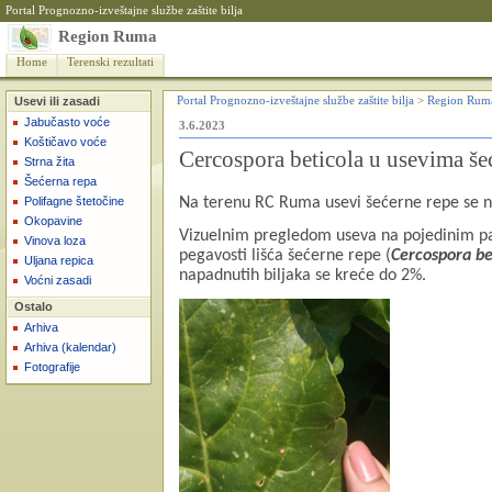
Portal Prognozno-izveštajne službe zaštite bilja
Region Ruma
Home
Terenski rezultati
Usevi ili zasadi
Portal Prognozno-izveštajne službe zaštite bilja
>
Region Rum
Jabučasto voće
3.6.2023
Koštičavo voće
Cercospora beticola u usevima še
Strna žita
Šećerna repa
Polifagne štetočine
Na terenu RC Ruma usevi šećerne repe se n
Okopavine
Vizuelnim pregledom useva na pojedinim pa
Vinova loza
pegavosti lišća šećerne repe (
Cercospora be
Uljana repica
napadnutih biljaka se kreće do 2%.
Voćni zasadi
Ostalo
Arhiva
Arhiva (kalendar)
Fotografije