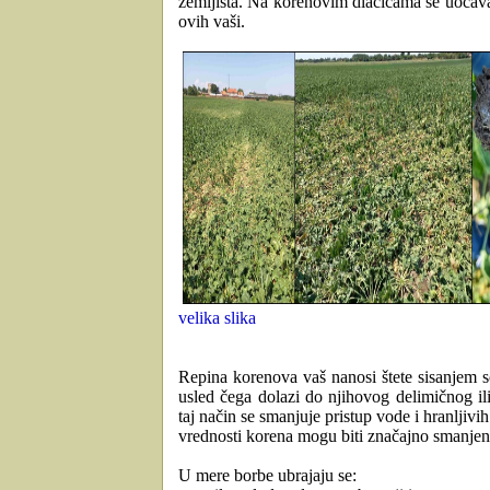
zemljišta. Na korenovim dlačicama se uočava
ovih vaši.
velika slika
Repina korenova vaš nanosi štete sisanjem s
usled čega dolazi do njihovog delimičnog il
taj način se smanjuje pristup vode i hranljivi
vrednosti korena mogu biti značajno smanjen
U mere borbe ubrajaju se: