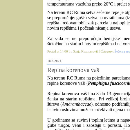
temperaturama vazduha preko 20°C
i prelet 
Na terenu RC Ruma setva šećerne repe je ot
se preporučuje:
gušća setva na uvratinama (tz
repišta
i redovan obilazak parcela u najtopli
novim repištima i početak nicanja useva.
Za sada se ne preporučuju hemijske mer
štetočine
na starim i novim repištima i na vre
Posted at 14:06 by Sanja Kuzmanović | Category:
Šećerna re
18.8.2021
Repina korenova vaš
Na terenu RC Ruma na pojedinim parcelama j
repine korenove vaši (
Pemphigus fuscicorni
Repina korenova vaš ima 8 do 13 generacija
ženka
na starim repištima
. Pri velikoj broj
štireva
(
Amaranthaceae
)
odnosno podfamili
,
i suvim uslovima može se očekivati njena ma
U godinama sa suvim i toplim letima u napad
gube turgor, venu i zaostaju u porastu. Kor