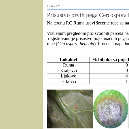
10.6.2021
Prisustvo prvih pega Cercospora 
Na terenu RC Ruma usevi šećerne repe se na
Vizuelnim pregledom proizvodnih parcela na 
registrovano je prisustvo pojedinačnih pega
repe (
Cercospora beticola
). Procenat napadnu
Lokalitet
% biljaka sa poje
Ruma
0
Kraljevci
0
Ljukovo
4
Jarkovci
1