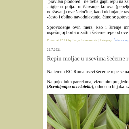
-pravilan plodored - ne treba gajiti repu na 
-higijena polja- uništavanje korova (pepelj
održavanja ove štetočine, kao i uklanjanje ra
-često i obilno navodnjavanje, čime se gotovo
Sprovođenje ovih mera, kao i širenje mr
uspešnijoj borbi u zaštiti šećerne repe od ove
Posted at 12:14 by Sanja Kuzmanović | Category:
Šećerna re
22.7.2021
Repin moljac u usevima šećerne 
Na terenu RC Ruma usevi šećerne repe se na
Na pojedinim parcelama, vizuelnim pregle
(
Scrobipalpa occelatella
), odnosno
biljaka
s