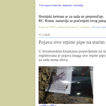
Cercospora beticola- simptom i konidija
Hemijski tretman se za sada ne preporučuje.
RC Ruma nastavlja sa praćenjem ovog patogen
Posted at 9:09 by Sanja Kuzmanović | Category:
Šećerna repa
17.3.2020
Pojava sive repine pipe na starim
U feromonskim klopkama postavljenim na staro
registrovana je pojava imaga
sive repine pipe
za sada nema ulova.
velika slika