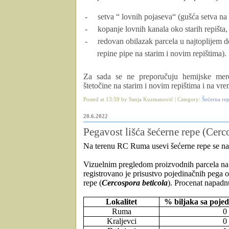
-
setva “ lovnih pojaseva“ (gušća setva na
-
kopanje lovnih kanala oko starih repišta
-
redovan obilazak parcela u najtoplijem d
repine pipe na starim i novim repištima).
Za sada se ne preporučuju hemijske mer
štetočine
na starim i novim repištima i na vre
Posted at 13:59 by Sanja Kuzmanović | Category:
Šećerna re
20.6.2022
Pegavost lišća šećerne repe (Cerc
Na terenu RC Ruma usevi šećerne repe se na
Vizuelnim pregledom proizvodnih parcela na 
registrovano je prisustvo pojedinačnih pega 
repe (
Cercospora beticola
). Procenat napadn
Lokalitet
% biljaka sa poje
Ruma
0
Kraljevci
0