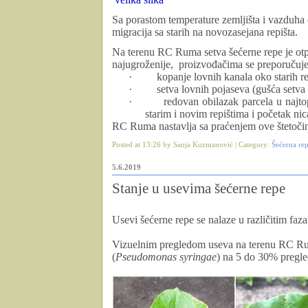
Sa porastom temperature zemljišta i vazduha 
migracija sa starih na novozasejana repišta.
Na terenu RC Ruma setva šećerne repe je otp
najugroženije, proizvođačima se preporučuje
·
kopanje lovnih kanala oko starih rep
·
setva lovnih pojaseva (gušća setva
·
redovan obilazak parcela u najto
starim i novim repištima i početak nic
RC Ruma nastavlja sa praćenjem ove štetoč
Posted at 13:26 by Sanja Kuzmanović | Category:
Šećerna re
5.6.2019
Stanje u usevima šećerne repe
Usevi šećerne repe se nalaze u različitim f
Vizuelnim pregledom useva na terenu RC Rum
(
Pseudomonas syringae
) na 5 do 30% pregle