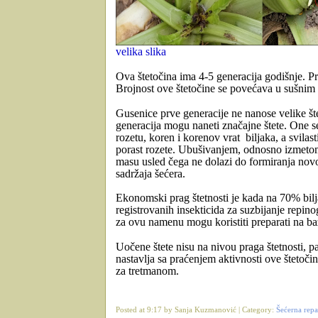
velika slika
Ova štetočina ima 4-5 generacija godišnje. Pr
Brojnost ove štetočine se povećava u sušnim
Gusenice prve generacije ne nanose velike št
generacija mogu naneti značajne štete. One 
rozetu, koren i korenov vrat
biljaka, a svila
porast rozete.
Ubušivanjem, odnosno izmetom p
masu usled čega ne dolazi do formiranja novog
sadržaja šećera.
Ekonomski prag štetnosti je kada na 70% bilj
registrovanih insekticida za suzbijanje repin
za ovu namenu mogu koristiti preparati na baz
Uočene štete nisu na nivou praga štetnosti, 
nastavlja sa praćenjem aktivnosti ove štetoči
za tretmanom.
Posted at 9:17 by Sanja Kuzmanović | Category:
Šećerna repa