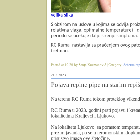
velika slika
S obzirom na uslove u kojima se odvija proi
relativna vlaga, optimalne temperature) i d
periodu se očekuje dalje širenje simptoma.
RC Ruma
nastavlja sa praćenjem ovog pat
tretman.
Posted at 10:29 by Sanja Kuzmanović | Category:
Šećerna re
21.3.2023
Pojava repine pipe na starim repi
Na terenu RC Ruma tokom proteklog vikenda 
RC Ruma u 2023. godini prati pojavu i kreta
lokalitetima Kraljevci i Ljukovo.
Na lokalitetu Ljukovo, sa porastom
temperatu
prezimljavanja, pa se
u feromonskim klopkama 
prisustvo imaga ove štetočine.