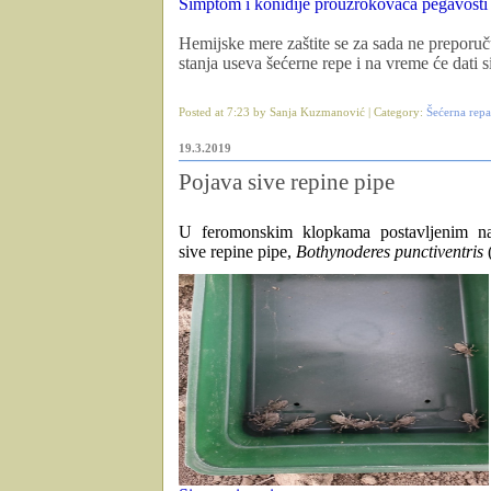
Simptom i konidije prouzrokovača pegavosti 
Hemijske mere zaštite se za sada ne preporu
stanja useva šećerne repe i na vreme će dati s
Posted at 7:23 by Sanja Kuzmanović | Category:
Šećerna repa
19.3.2019
Pojava sive repine pipe
U feromonskim klopkama postavljenim na 
sive repine pipe,
Bothynoderes punctiventris