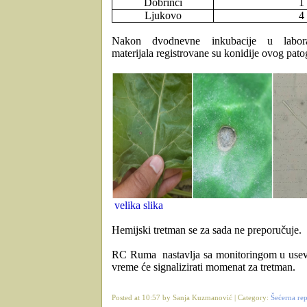
Dobrinci
1
Ljukovo
4
Nakon dvodnevne inkubacije
u labor
materijala
registrovane su konidije ovog pato
velika slika
Hemijski tretman se za sada ne preporučuje.
RC Ruma nastavlja sa
monitoringom u usev
vreme će signalizirati momenat za tretman.
Posted at 10:57 by Sanja Kuzmanović | Category:
Šećerna re