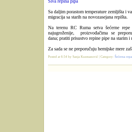
Siva repina pipa
Sa daljim porastom temperature zemljišta i v
migracija sa starih na novozasejana repišta.
Na terenu RC Ruma setva šećerne repe j
najugroženije, proizvođačima se preporu
dana;
pratiti prisustvo repine pipe na starim 
Za sada se ne preporučuju hemijske mere zašt
Posted at 6:54 by Sanja Kuzmanović | Category:
Šećerna repa