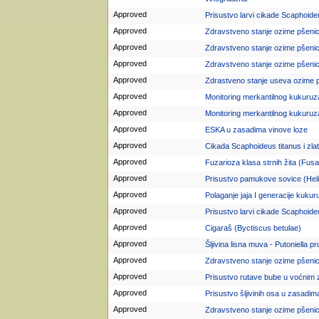
Approved
Prisustvo larvi cikade Scaphoideu
Approved
Zdravstveno stanje ozime pšeni
Approved
Zdravstveno stanje ozime pšeni
Approved
Zdravstveno stanje ozime pšeni
Approved
Zdrastveno stanje useva ozime 
Approved
Monitoring merkantilnog kukuruza
Approved
Monitoring merkantilnog kukuruza
Approved
ESKA u zasadima vinove loze
Approved
Cikada Scaphoideus titanus i zlat
Approved
Fuzarioza klasa strnih žita (Fu
Approved
Prisustvo pamukove sovice (Hel
Approved
Polaganje jaja I generacije kukur
Approved
Prisustvo larvi cikade Scaphoideu
Approved
Cigaraš (Byctiscus betulae)
Approved
Šljivina lisna muva - Putoniella pr
Approved
Zdravstveno stanje ozime pšeni
Approved
Prisustvo rutave bube u voćnim
Approved
Prisustvo šljivinih osa u zasadima
Approved
Zdravstveno stanje ozime pšeni