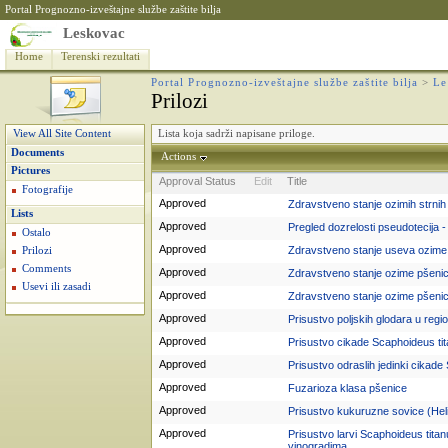
Portal Prognozno-izveštajne službe zaštite bilja
Leskovac
Home
Terenski rezultati
Portal Prognozno-izveštajne službe zaštite bilja
>
Le
Prilozi
Lista koja sadrži napisane priloge.
View All Site Content
Documents
Actions
Pictures
Approval Status
Edit
Title
Fotografije
Approved
Zdravstveno stanje ozimih strnih 
Lists
Approved
Pregled dozrelosti pseudotecija -
Ostalo
Approved
Zdravstveno stanje useva ozime
Prilozi
Comments
Approved
Zdravstveno stanje ozime pšeni
Usevi ili zasadi
Approved
Zdravstveno stanje ozime pšeni
Approved
Prisustvo poljskih glodara u reg
Approved
Prisustvo cikade Scaphoideus tit
Approved
Prisustvo odraslih jedinki cikad
Approved
Fuzarioza klasa pšenice
Approved
Prisustvo kukuruzne sovice (Hel
Approved
Prisustvo larvi Scaphoideus titan
vinogradima