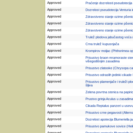
Approved
Praćenje dozrelosti pseudotecija 
Approved
Dozrelost pseudotecija Venturia i
Approved
Zdravstveno stanje ozime pšeni
Approved
Zdravstveno stanje ozime pšeni
Approved
Zdravstveno stanje ozime pšeni
Approved
Trulež plodova jabučastog voća (
Approved
Crna trulež kupusnjača
Approved
Krompirov moljac (Phthorimea ope
Approved
Prisustvo braon mramoraste ste
višegodišnjim zasadima
Approved
Prisustvo zlatooke (Chrysopa c
Approved
Prisustvo odraslih jedinki cikad
Approved
Prisustvo plamenjače i truleži p
šljiva
Approved
Zelena povrtna stenica na papiric
Approved
Prustvo grinja Aculus u zasadima
Approved
Cikada Reptalus panzeri u usev
Approved
Prisustvo crne pegavosti (Altern
Approved
Dozrelost apotecija Blumeriella ja
Approved
Prisustvo pamukove sovice (Hel
Approved