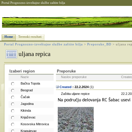
Portal Prognozno-izveštajne službe zaštite bilja
Home
Terenski rezultati
Portal Prognozno-izveštajne službe zaštite bilja
>
Preporuke_BD
>
uljana re
uljana repica
Izaberi region
Preporuke
Naziv
Naslov preporuke
Create
Bačka Topola
Created
: 22.2.2024
‎(1)
Beograd
Zaštita uljane repice
22.2.20
Čačak
Na području delovanja RC Šabac usevi ul
Jagodina
Kikinda
Knjaževac
Kosovska Mitrovica
Kragujevac