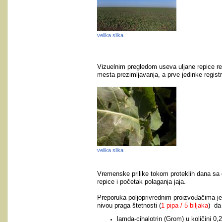
velika slika
Vizuelnim pregledom useva uljane repice reg
mesta prezimljavanja, a prve jedinke regist
velika slika
Vremenske prilike tokom proteklih dana s
repice i početak polaganja jaja.
Preporuka poljoprivrednim proizvođačima je o
nivou praga štetnosti (
1 pipa / 5 biljaka
) da
lamda-cihalotrin (Grom) u količini 0,