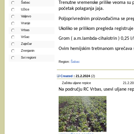
Trenutne vremenske prilike veoma su po
Šabac
početak polaganja jaja.
Užice
Valjevo
Poljoprivrednim proizvođačima se prep
Vranje
Ukoliko se prilikom pregleda registruje
Vrbas
Vršac
Grom ( a.m.lambda-cihalotrin ) 0,25 l
Zaječar
Ovim hemijskim tretmanom sprečava se p
Zrenjanin
Svi regioni
Region:
Šabac
Created
: 21.2.2024
‎(2)
Zaštita uljane repice
21.2.20
Na području RC Vrbas, usevi uljane repi