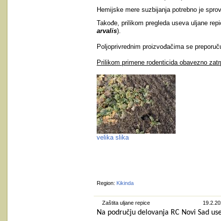
Hemijske mere suzbijanja potrebno je sprove
Takođe, prilikom pregleda useva uljane repic
arvalis
).
Poljoprivrednim proizvođačima se preporučuj
Prilikom primene rodenticida obavezno zatrpa
velika slika
Region:
Kikinda
Zaštita uljane repice
19.2.20
Na području delovanja RC Novi Sad usevi