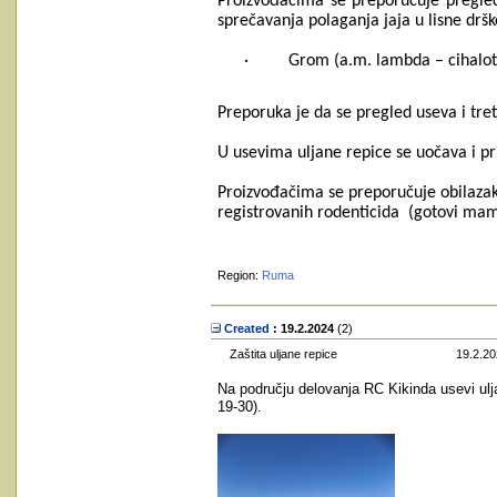
Proizvođačima se preporučuje pregled u
sprečavanja polaganja jaja u lisne drš
·
Grom (a.m. lambda – cihalotr
Preporuka je da se pregled useva i tr
U usevima uljane repice se uočava i pri
Proizvođačima se preporučuje obilazak 
registrovanih rodenticida (gotovi mamc
Region:
Ruma
Created
: 19.2.2024
‎(2)
Zaštita uljane repice
19.2.20
Na području delovanja RC Kikinda usevi ulja
19-30).