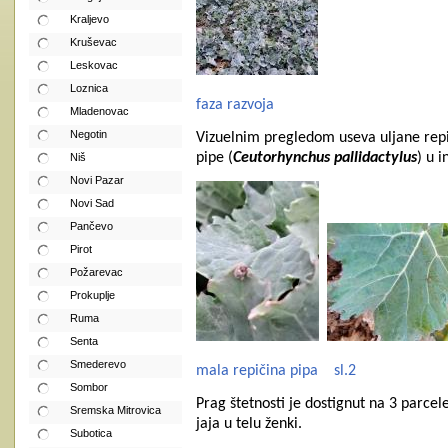
Kraljevo
Kruševac
Leskovac
Loznica
faza razvoja
Mladenovac
Negotin
Vizuelnim pregledom useva uljane repi
pipe (
Ceutorhynchus pallidactylus
) u 
Niš
Novi Pazar
Novi Sad
Pančevo
Pirot
Požarevac
Prokuplje
Ruma
Senta
Smederevo
mala repičina pipa
sl.2
Sombor
Prag štetnosti je dostignut na 3 parce
Sremska Mitrovica
jaja u telu ženki.
Subotica