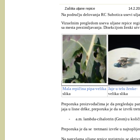
Zaštita uljane repice
14.2.20
Na području delovanja RC Subotica usevi uljan
Vizuelnim pregledom useva uljane repice regis
sa mesta prezimljavanja.
Disekcijom ženki utvr
Mala repičina pipa-velika
Jaje u telu ženke-
slika
velika slika
Preporuka proizvođačima je da pregledaju parce
jaja u lisne drške, preporuka je da se izvrši tr
-
a.m. lambda-cihalotrin (Grom) u količi
Preporuka je da se tretmani izvrše u najtoplij
Na parcelama uljane repice registruju se aktiv