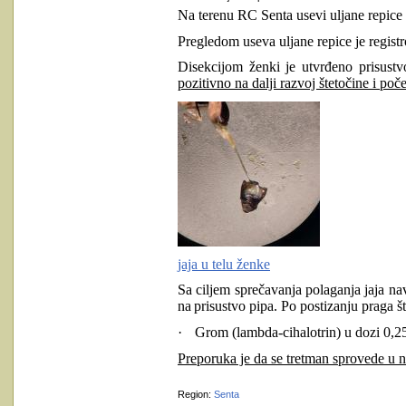
Na terenu RC Senta usevi uljane repice 
Pregledom useva uljane repice je registr
Disekcijom ženki je utvrđeno prisustv
pozitivno na dalji razvoj štetočine i poč
jaja u telu ženke
Sa ciljem sprečavanja polaganja jaja na
na
prisustvo pipa. Po postizanju praga št
·
Grom (lambda-cihalotrin) u dozi 0,25
Preporuka je da se tretman sprovede u n
Region:
Senta