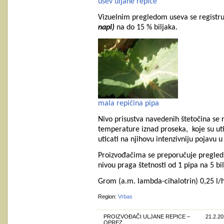
usev uljane repice
Vizuelnim pregledom useva se registruj
napi)
na do 15 % biljaka.
mala repičina pipa
Nivo prisustva navedenih štetočina se r
temperature iznad proseka,
koje su u
uticati na njihovu intenzivniju pojavu 
Proizvođačima se preporučuje pregled u
nivou praga štetnosti od 1 pipa na 5 b
Grom (a.m. lambda-cihalotrin) 0,25 l/
Region:
Vrbas
PROIZVOĐAČI ULJANE REPICE –
21.2.20
OPREZ