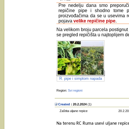
Pre nedelju dana smo preporuči
repičine pipe i shodno tome p
proizvođačima da se u usevima re
pojava
velike repičine pipe
.
Na velikom broju parcela postignut 
se pregled repičišta u najtoplijem d
R. pipe i simptom napada
Region:
Svi regioni
Created
: 20.2.2024
‎(1)
Zaštita uljane repice
20.2.20
Na terenu RC Ruma usevi uljane repice s