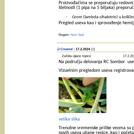
Proizvođačima se preporučuju redovni o
štetnosti (1 pipa na 5 biljaka) preporu
·
Grom (lambda-cihalotrin) u količini
Pregled useva kao i sprovođenje hemijs
Region:
Novi Sad
Created
: 17.2.2024
‎(1)
Zaštita uljane repice
17.2.20
Na području delovanja RC Sombor
use
Vizuelnim pregledom useva registrova
velika slika
Trenutne vremenske prilike veoma su p
novih useva uljane repice, kao i početa