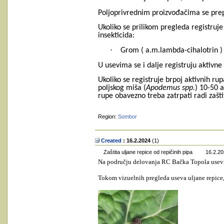
Poljoprivrednim proizvođačima se prep
Ukoliko se prilikom pregleda registruj
insekticida:
·
Grom ( a.m.lambda-cihalotrin )
U usevima se i dalje re
gistruju aktivn
Ukoliko se registruje brpoj aktivnih ru
poljskog miša (
Apodemus
spp.
) 10-50 
rupe obavezno treba zatrpati radi zaštite
Region:
Sombor
Created
: 16.2.2024
‎(1)
Zaštita uljane repice od repičinih pipa
16.2.20
Na području delovanja RC Bačka Topola usevi ul
Tokom vizuelnih pregleda useva uljane repice,