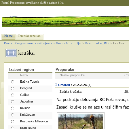
Portal Prognozno-izveštajne službe zaštite bilja
Home
Terenski rezultati
Portal Prognozno-izveštajne službe zaštite bilja
>
Preporuke_BD
>
kruška
kruška
Izaberi region
Preporuke
Naziv
Naslov preporuke
Cr
Bačka Topola
Created
: 28.2.2024
‎(1)
Beograd
Zaštita krušaka
28.
Čačak
Na području delovanja RC Požarevac, u
Jagodina
Zasadi kruške se nalaze u različitim f
Kikinda
Knjaževac
Kosovska Mitrovica
Kragujevac