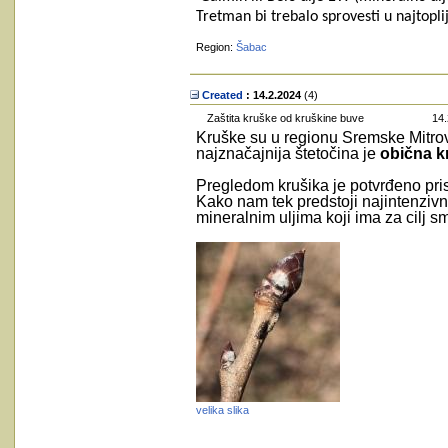
Tretman bi trebalo sprovesti u najtopl
Region:
Šabac
Created
: 14.2.2024
‎(4)
Zaštita kruške od kruškine buve
14.
Kruške su u regionu Sremske Mitrov
najznačajnija štetočina je
obična k
Pregledom krušika je potvrđeno prisu
Kako nam tek predstoji najintenzivn
mineralnim uljima koji ima za cilj s
velika slika