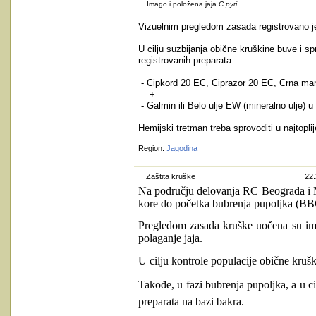
Imago i položena jaja
C.pyri
Vizuelnim pregledom zasada registrovano je
U cilju suzbijanja obične kruškine buve i 
registrovanih preparata:
- Cipkord 20 EC, Ciprazor 20 EC, Crna mam
+
- Galmin ili Belo ulje EW (mineralno ulje) u 
Hemijski tretman treba sprovoditi u najtop
Region:
Jagodina
Zaštita kruške
22.
Na području delovanja RC Beograda i Mla
kore do početka bubrenja pupoljka (B
Pregledom zasada kruške uočena su im
polaganje jaja.
U cilju kontrole populacije obične kruš
Takođe, u fazi bubrenja pupoljka, a u c
preparata na bazi bakra.