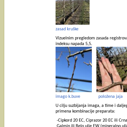
zasad kruške
Vizuelnim pregledom zasada registrova
indeksu napada 5,5.
imago k.buve
položena jaja
U cilju suzbijanja imaga, a time i dalj
primena kombinacije preparata:
-Cipkord 20 EC, Ciprazor 20 EC ili Cr
Galmin ili Belo ulje EW (mineralno ulje