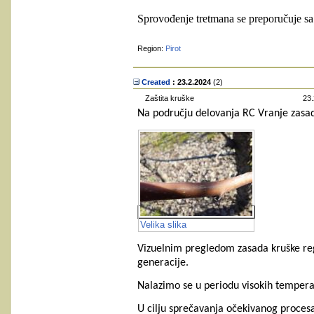
Sprovođenje tretmana se preporučuje sa 
Region:
Pirot
Created
: 23.2.2024
‎(2)
Zaštita kruške
23.
Na području delovanja RC Vranje zasadi
Velika slika
Vizuelnim pregledom zasada kruške reg
generacije.
Nalazimo se u periodu visokih temperatu
U cilju sprečavanja očekivanog procesa