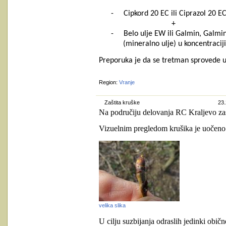
-
Cipkord 20 EC ili Ciprazol 20 E
+
-
Belo ulje EW ili Galmin, Galmin 
(mineralno ulje) u koncentracij
Preporuka je da se tretman sprovede u 
Region:
Vranje
Zaštita kruške
23.
Na područiju delovanja RC Kraljevo zas
Vizuelnim pregledom krušika je uočeno p
velika slika
U cilju suzbijanja odraslih jedinki obi