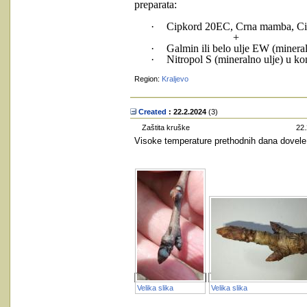
preparata:
·
Cipkord 20EC, Crna mamba, Cipr
+
·
Galmin ili belo ulje EW (mineraln
·
Nitropol S (mineralno ulje) u ko
Region:
Kraljevo
Created
: 22.2.2024
‎(3)
Zaštita kruške
22.
Visoke temperature prethodnih dana dovele 
Velika slika
Velika slika