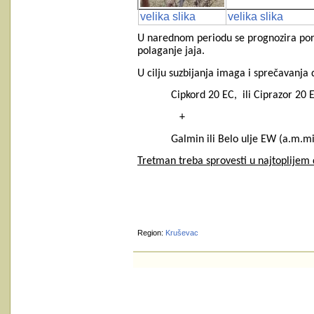
velika slika
velika slika
U narednom periodu
se prognozira po
polaganje jaja.
U
cilju suzbijanja imaga
i sprečavanja 
Cipkord 20 EC, ili Ciprazor 20 EC i
+
Galmin ili Belo ulje EW (a.m.min
Tretman treba sprovesti u najtoplijem 
Region:
Kruševac