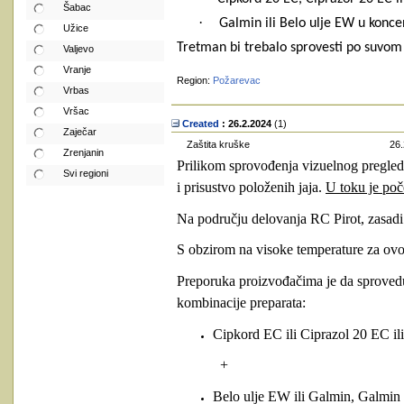
Šabac
·
Galmin ili Belo ulje EW u koncen
Užice
Tretman bi trebalo sprovesti po suvom
Valjevo
Vranje
Region:
Požarevac
Vrbas
Vršac
Created
: 26.2.2024
‎(1)
Zaječar
Zaštita kruške
26.
Zrenjanin
Prilikom sprovođenja vizuelnog pregleda
Svi regioni
i prisustvo položenih jaja.
U toku je poč
Na području delovanja RC Pirot, zasadi
S obzirom na visoke temperature za ovo 
Preporuka proizvođačima je da sprovedu 
kombinacije preparata:
Cipkord EC ili Ciprazol 20 EC il
+
Belo ulje EW ili Galmin, Galmin 8