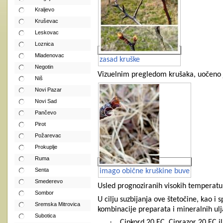
Kraljevo
Kruševac
Leskovac
Loznica
Mladenovac
zasad kruške
Negotin
Vizuelnim pregledom krušaka, uočeno je
Niš
Novi Pazar
Novi Sad
Pančevo
Pirot
Požarevac
Prokuplje
Ruma
Senta
imago obične kruškine buve
Smederevo
Usled prognoziranih visokih temperatur
Sombor
U cilju suzbijanja ove štetočine, kao 
Sremska Mitrovica
kombinacije preparata i mineralnih ulj
Subotica
·
Cipkord 20 EC, Ciprazor 20 EC i